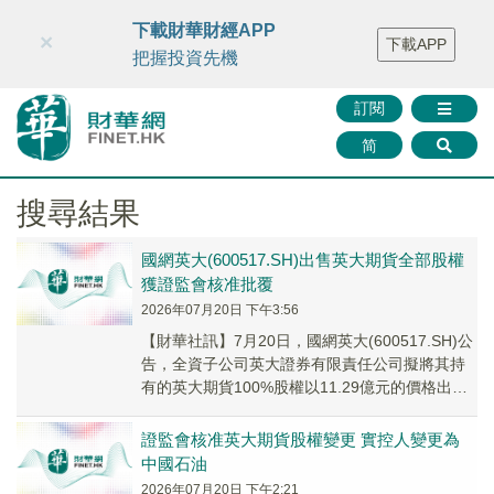
財華智庫網
FINTV
FINMETA
財華證券
媒體矩陣
下載財華財經APP
×
下載APP
智庫沙龍
聯絡我們
把握投資先機
訂閱
简
搜尋結果
國網英大(600517.SH)出售英大期貨全部股權
獲證監會核准批覆
2026年07月20日 下午3:56
【財華社訊】7月20日，國網英大(600517.SH)公
告，全資子公司英大證券有限責任公司擬將其持
有的英大期貨100%股權以11.29億元的價格出售
給中國石油集團資本有限責任公司...
證監會核准英大期貨股權變更 實控人變更為
中國石油
2026年07月20日 下午2:21