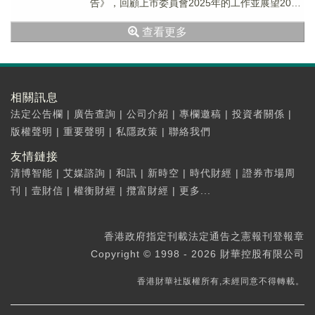
告》，回顧上市委員會2025年的工作並展望2026
年及以後的政策方向。上市委員會在202...
查看更多
相關訊息
法定公告欄
|
廣告查詢
|
公司介紹
|
專欄邀稿
|
投資者關係
|
版權聲明
|
重要聲明
|
私隱政策
|
聯絡我們
友情鏈接
清博智能
|
艾媒諮詢
|
和訊
|
新時空
|
時代財經
|
證券市場周
刊
|
壹財信
|
權衡財經
|
攬富財經
|
更多...
香港政府指定刊載法定通告之憲報刊登報章
Copyright © 1998 - 2026 財華控股有限公司
香港財華社版權所有,未經同意不得轉載。