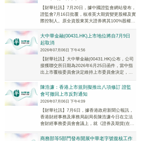
【財華社訊】7月20日，據中國證監會網站發布，
證監會7月16日批覆，核准英大期貨變更股權及實
際控制人。原全資股東英大證券將其100%股權轉
讓予中石油資本，後者成為新控股股東。變更...
大中華金融(00431.HK)上市地位將自7月9日
起取消
2026年07月06日 下午4:56
​【財華社訊】大中華金融(00431.HK)公布，公司
接獲聯交所日期為2026年6月25日函件，當中指
出上市覆核委員會決定維持上市委員會決定，以
根據上市規則第6.01A(1)條取...
陳浩濂：香港上市規則擬推出八項修訂 證監
會可撤回上市反對通知
2026年07月06日 下午4:09
【財華社訊】7月6日，據香港政府新聞公報訊，
香港財經事務及庫務局副局長陳浩濂今日在立法
會財經事務委員會會議上，就《證券及期貨(在證
券市場上市)規則》修訂建議作開場發言。2025
年...
商務部等5部門發布開展中華老字號復核工作