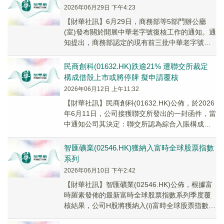
2026年06月29日 下午4:23
【財華社訊】6月29日，商務部等5部門辦公廳
(室)發布關於開展中華老字號復核工作的通知。通
知提出，商務部認定的現有前三批中華老字號企
業須按照《中華老字號示範創建管理辦法》規定
參加...
​民商創科(01632.HK)跌逾21% 遭聯交所裁定
構成借殼上市或將停牌 擬申請覆核
2026年06月12日 上午11:32
【財華社訊】民商創科(01632.HK)公佈，於2026
年6月11日，公司接獲聯交所發出的一封函件，當
中通知公司其決定：聯交所認為綜合入賬構成規
避反向收購規則及上市規則第8章下的...
智匯礦業(02546.HK)獲納入富時全球股票指數
系列
2026年06月10日 下午2:42
​【財華社訊】智匯礦業(02546.HK)公佈，根據富
時羅素發佈的最新富時全球股票指數系列季度覆
核結果，公司H股將獲納入(i)富時全球股票指數系
列微型股；及(ii)富時全球總盤指...