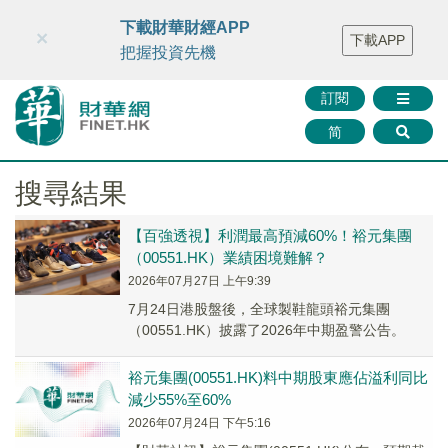
財華智庫網
FINTV
FINMETA
財華證券
媒體矩陣
下載財華財經APP
×
下載APP
智庫沙龍
聯絡我們
把握投資先機
訂閱
简
搜尋結果
【百強透視】利潤最高預減60%！裕元集團
（00551.HK）業績困境難解？
2026年07月27日 上午9:39
7月24日港股盤後，全球製鞋龍頭裕元集團
（00551.HK）披露了2026年中期盈警公告。
裕元集團(00551.HK)料中期股東應佔溢利同比
減少55%至60%
2026年07月24日 下午5:16