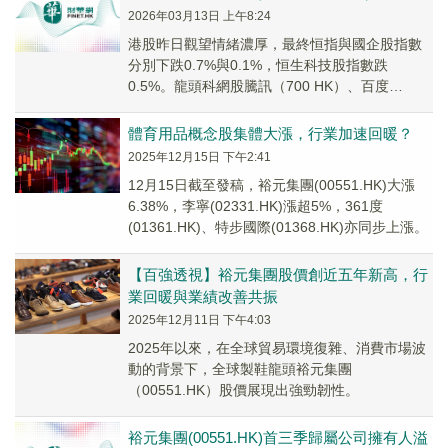
2026年03月13日 上午8:24
港股昨日觀望情緒濃厚，最終恒指與國企股指數
分別下跌0.7%與0.1%，恒生科技股指數跌
0.5%。龍頭科網股騰訊（700 HK）、百度
（9888 HK）、阿裡巴巴（9988 HK）...
體育用品概念股集體大漲，行業加速回暖？
2025年12月15日 下午2:41
12月15日截至發稿，裕元集團(00551.HK)大漲
6.38%，李寧(02331.HK)漲超5%，361度
(01361.HK)、特步國際(01368.HK)亦同步上漲。
【百強透視】裕元集團股價創近五年新高，行
業回暖與業績改善共振
2025年12月11日 下午4:03
2025年以來，在全球貿易環境復雜、消費市場波
動的背景下，全球製鞋龍頭裕元集團
（00551.HK）股價展現出強勁韌性。
裕元集團(00551.HK)首三季歸屬公司擁有人溢