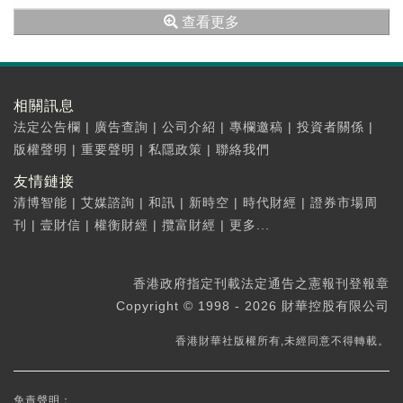
溢利降幅主要由於複雜多變的全球...
查看更多
相關訊息
法定公告欄
|
廣告查詢
|
公司介紹
|
專欄邀稿
|
投資者關係
|
版權聲明
|
重要聲明
|
私隱政策
|
聯絡我們
友情鏈接
清博智能
|
艾媒諮詢
|
和訊
|
新時空
|
時代財經
|
證券市場周
刊
|
壹財信
|
權衡財經
|
攬富財經
|
更多...
香港政府指定刊載法定通告之憲報刊登報章
Copyright © 1998 - 2026 財華控股有限公司
香港財華社版權所有,未經同意不得轉載。
免責聲明：