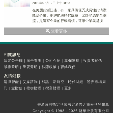
2019年07月12日 上午10:33
在美麗的浙江省，有一家具備優秀成長性的清潔
能源企業。把握能源時代脈搏，緊跟能源變革潮
流，是這家企業的行動綱領，這家企業就是浙江
省領先的清潔能源供應商——琥珀能源(00090-
查看更多
HK)。
相關訊息
法定公告欄
|
廣告查詢
|
公司介紹
|
專欄邀稿
|
投資者關係
|
版權聲明
|
重要聲明
|
私隱政策
|
聯絡我們
友情鏈接
清博智能
|
艾媒諮詢
|
和訊
|
新時空
|
時代財經
|
證券市場周
刊
|
壹財信
|
權衡財經
|
攬富財經
|
更多...
香港政府指定刊載法定通告之憲報刊登報章
Copyright © 1998 - 2026 財華控股有限公司