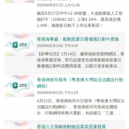
2025年08月27日 上午11:45
截至8月27日中午11:30收盤，大成創業板人工智
能ETF（159242.SZ）上漲4.16%，最高成交價
1.406，連續多日創下上市以來新高！
香港海事處：船舶批量注冊優惠計劃今實施
2025年02月14日 下午3:43
【財華社訊】2月14日，據香港政府新聞網訊，香
港海事處宣佈，即日起接受合資格船舶依批量注
冊優惠計劃申請費用退還，以吸引更多船東在香
港注冊船舶。優惠計劃屬於《海運及港口發展策
略行動...
香港律政司發布《粵港澳大灣區法治建設行動
綱領》
2024年04月12日 下午1:23
4月12日，香港律政司今日發布《粵港澳大灣區法
治建設行動綱領》。香港律政司司長林定國指
出，行動綱領有兩大重點，包括確立「三連、兩
通、一灣區」的基本方針，以及與業界和其他持
份者加強...
香港八大策略推動物流業高質量發展