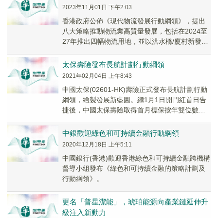
2023年11月01日 下午2:03
香港政府公佈《現代物流發展行動綱領》，提出
八大策略推動物流業高質量發展，包括在2024至
27年推出四幅物流用地，並以洪水橋/廈村新發展
區約37公頃物流用地為試點建設現代物流圈，相
關規劃研究明年展開。
太保壽險發布長航計劃行動綱領
2021年02月04日 上午8:43
中國太保(02601-HK)壽險正式發布長航計劃行動
綱領，繪製發展新藍圖。繼1月1日開門紅首日告
捷後，中國太保壽險取得首月標保按年雙位數增
長的好成績。至此，去年12月與今年1月奪...
中銀歡迎綠色和可持續金融行動綱領
2020年12月18日 上午5:11
中國銀行(香港)歡迎香港綠色和可持續金融跨機構
督導小組發布《綠色和可持續金融的策略計劃及
行動綱領》。
更名「普星潔能」，琥珀能源向產業鏈延伸升
級注入新動力