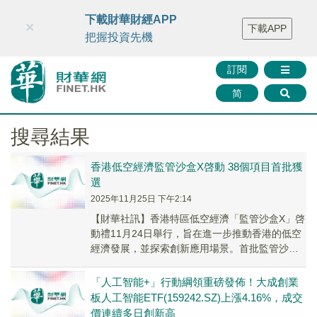
財華智庫網
FINTV
FINMETA
財華證券
媒體矩陣
下載財華財經APP
×
下載APP
智庫沙龍
聯絡我們
把握投資先機
訂閱
简
搜尋結果
香港低空經濟監管沙盒X啓動 38個項目首批獲
選
2025年11月25日 下午2:14
【財華社訊】香港特區低空經濟「監管沙盒X」啓
動禮11月24日舉行，旨在進一步推動香港的低空
經濟發展，並探索創新應用場景。首批監管沙盒
共有38個項目獲選，已啓動的29個項目内容涵
蓋...
「人工智能+」行動綱領重磅發佈！大成創業
板人工智能ETF(159242.SZ)上漲4.16%，成交
價連續多日創新高