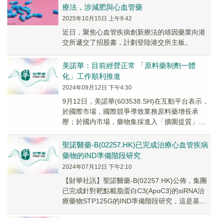
療法，涉減肥與心血管藥
2025年10月15日 上午9:42
近日，聚焦心血管疾病創新療法的靖因藥業向港
交所遞交了招股書，計劃登陸港交所主板。
美諾華：目前經營正常 「原料藥制劑一體
化」工作順利推進
2024年09月12日 下午4:30
9月12日，美諾華(603538.SH)在互動平台表示，
於國際市場，國際競爭導致業務原料藥增長承
壓；於國内市場，藥物集採進入「擴圍提質」階
段，心血管疾病大品種藥物受到影響較大。目...
聖諾醫藥-B(02257.HK)已完成治療心血管疾病
藥物的IND準備階段研究
2024年07月12日 下午2:10
【財華社訊】聖諾醫藥-B(02257.HK)公佈，集團
已完成針對靶點載脂蛋白C3(ApoC3)的siRNA治
療藥物STP125G的IND準備階段研究，這是基於
其專有的GalAhe...