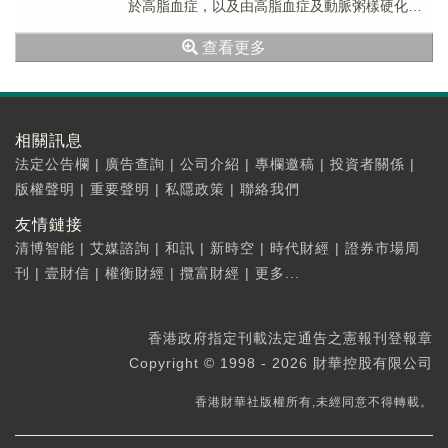
於高脂血症，以及由高脂血症及動脈粥樣硬化引
起的心腦血管疾病的輔助治療。
查看更多
相關訊息
法定公告欄
|
廣告查詢
|
公司介紹
|
專欄邀稿
|
投資者關係
|
版權聲明
|
重要聲明
|
私隱政策
|
聯絡我們
友情鏈接
清博智能
|
艾媒諮詢
|
和訊
|
新時空
|
時代財經
|
證券市場周
刊
|
壹財信
|
權衡財經
|
攬富財經
|
更多...
香港政府指定刊載法定通告之憲報刊登報章
Copyright © 1998 - 2026 財華控股有限公司
香港財華社版權所有,未經同意不得轉載。