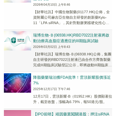
2026年04月10日 上午8:46
​【財華社訊】中國生物製藥(01177.HK)公佈，全
資附屬公司赫吉亞生物自主研發的創新藥Kylo-
11「LPA siRNA」，其針對動脈粥樣硬化性心血
管疾病(ASCVD)伴脂蛋...
瑞博生物-Ｂ(06938.HK)​RBD7022注射液將啟
動治療高血脂症適應症的III期臨床試驗
2026年03月02日 上午8:43
【財華社訊】瑞博生物-Ｂ(06938.HK)公佈，集團
自主研發的RBD7022注射液已由合作方齊魯製藥
完成III期臨床試驗登記公示，即將啟動III期臨床試
驗。RBD7022注射液...
降脂藥樂瑞泊獲FDA批準！雲頂新耀股價漲近
7%
2025年12月17日 下午7:46
12月17日，雲頂新耀-B（01952.HK）股價顯著拉
升，截至收盤，漲幅為6.79%，報50港元/股。
【IPO前哨】靖因藥業闖關港股：押注siRNA