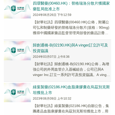
四環醫藥(00460.HK)：替格瑞洛分散片獲國家
藥監局批准上市
2024年06月26日 下午12:59
【財華社訊】四環醫藥(00460.HK)公佈，附屬公
司弘和制藥研發的替格瑞洛分散片(規格：90mg)
獲得中國國家藥品監督管理局頒發的藥品註冊批
件，可視同通過仿製藥質量和療效一致性...
歸創通橋-B(02190.HK)與A vinger訂立許可及
投資協議
2024年03月07日 上午8:36
【財華社訊】歸創通橋-B(02190.HK)公佈，為增
強公司的外周血管介入器械組合，公司已與A
vinger Inc.訂立一系列許可及投資協議。A vinger
為一家美國創新醫療...
綠葉製藥(02186.HK)血脂康膠囊在烏茲別克斯
坦獲批上市
2023年06月09日 上午10:32
【財華社訊】綠葉製藥(02186.HK)自願公告，集
團產品血脂康膠囊在烏茲別克斯坦獲批上市，用