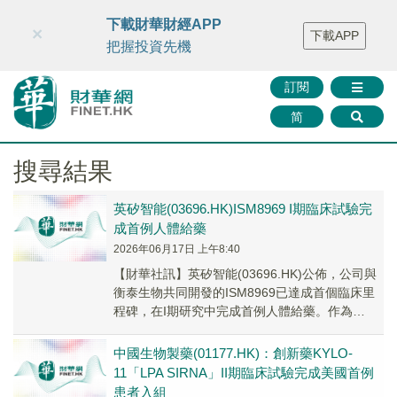
財華智庫網
FINTV
FINMETA
財華證券
媒體矩陣
下載財華財經APP
×
下載APP
智庫沙龍
聯絡我們
把握投資先機
訂閱
简
搜尋結果
英矽智能(03696.HK)ISM8969 I期臨床試驗完
成首例人體給藥
2026年06月17日 上午8:40
​【財華社訊】英矽智能(03696.HK)公佈，公司與
衡泰生物共同開發的ISM8969已達成首個臨床里
程碑，在I期研究中完成首例人體給藥。作為
ISM8969臨床開發過程中的首個研...
中國生物製藥(01177.HK)：創新藥KYLO-
11「LPA SIRNA」II期臨床試驗完成美國首例
患者入組