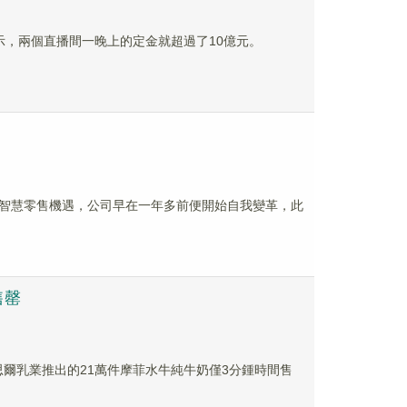
顯示，兩個直播間一晚上的定金就超過了10億元。
面對智慧零售機遇，公司早在一年多前便開始自我變革，此
售罄
思爾乳業推出的21萬件摩菲水牛純牛奶僅3分鍾時間售