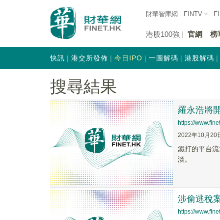
財華智庫網
FINTV
F
港股100強
官網
榜
快訊
港交所發佈
今日IPO
一圖解碼
港股解碼
搜尋結果
羅永浩將
https://www.fi
2022年10月20
鐵打的平台流
淡。
涉偷逃稅
https://www.fi