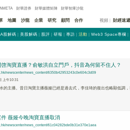
INMETA
財華證券
財華
媒體矩陣
財華
智庫沙龍
單
地圖
沙龍
企業
研究
顧問
合作
視頻
財經速
A股解碼
美股解碼
股評
研報
專訪
活動
Web3 Space專欄
開啓淘寶直播？俞敏洪自立門戶，抖音為何留不住人？
net.hk/newscenter/news_content/6350b42953243c0e604c3d09
日 上午10:31
水的主播。昔日淘寶主播薇娅已經是過去式，李佳琦的復出也略顯低調，
案件 薇娅今晚淘寶直播取消
net.hk/newscenter/news_content/61c04282bde0b31e370e1aea