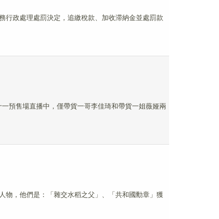
出稅務行政處理處罰決定，追繳稅款、加收滞納金並處罰款
晚雙十一預售場直播中，僅帶貨一哥李佳琦和帶貨一姐薇娅兩
濟新聞人物，他們是：「雜交水稻之父」、「共和國勳章」獲