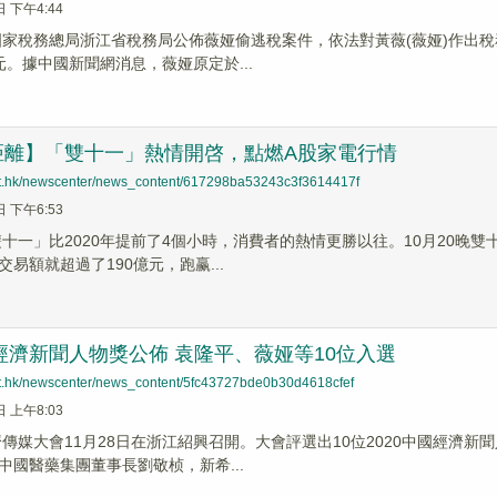
日 下午4:44
，國家稅務總局浙江省稅務局公佈薇娅偷逃稅案件，依法對黃薇(薇娅)作
億元。據中國新聞網消息，薇娅原定於...
距離】「雙十一」熱情開啓，點燃A股家電行情
net.hk/newscenter/news_content/617298ba53243c3f3614417f
日 下午6:53
「雙十一」比2020年提前了4個小時，消費者的熱情更勝以往。10月20
易額就超過了190億元，跑赢...
國經濟新聞人物獎公佈 袁隆平、薇娅等10位入選
net.hk/newscenter/news_content/5fc43727bde0b30d4618cfef
日 上午8:03
經濟傳媒大會11月28日在浙江紹興召開。大會評選出10位2020中國經
中國醫藥集團董事長劉敬桢，新希...