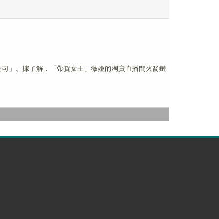
限公司」。據了解，「帶貨女王」薇娅的淘寶直播間火箭鏈