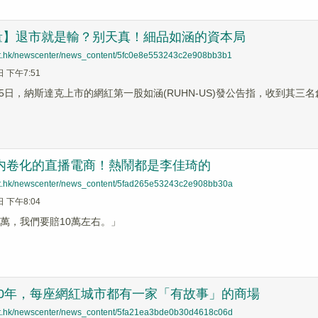
量】退市就是輸？别天真！細品如涵的資本局
net.hk/newscenter/news_content/5fc0e8e553243c2e908bb3b1
日 下午7:51
1月25日，納斯達克上市的網紅第一股如涵(RUHN-US)發公告指，收到
|内卷化的直播電商！熱鬧都是李佳琦的
net.hk/newscenter/news_content/5fad265e53243c2e908bb30a
日 下午8:04
0萬，我們要賠10萬左右。」
20年，每座網紅城市都有一家「有故事」的商場
net.hk/newscenter/news_content/5fa21ea3bde0b30d4618c06d