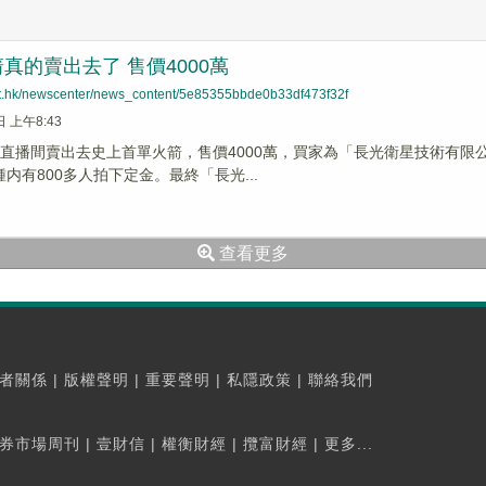
真的賣出去了 售價4000萬
net.hk/newscenter/news_content/5e85355bbde0b33df473f32f
日 上午8:43
寶直播間賣出去史上首單火箭，售價4000萬，買家為「長光衛星技術有
内有800多人拍下定金。最終「長光...
查看更多
者關係
|
版權聲明
|
重要聲明
|
私隱政策
|
聯絡我們
券市場周刊
|
壹財信
|
權衡財經
|
攬富財經
|
更多...