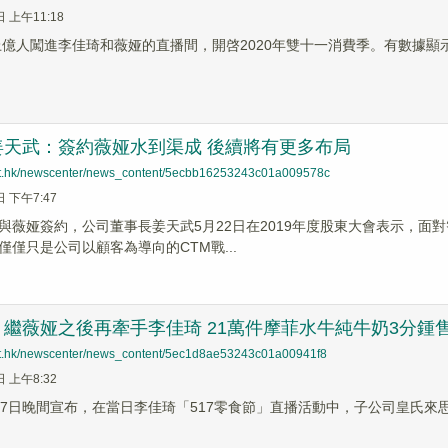
日 上午11:18
，上億人闖進李佳琦和薇娅的直播間，開啓2020年雙十一消費季。有數據
姜天武：簽約薇娅水到渠成 後續將有更多布局
net.hk/newscenter/news_content/5ecbb16253243c01a009578c
日 下午7:47
日與薇娅簽約，公司董事長姜天武5月22日在2019年度股東大會表示，
僅僅只是公司以顧客為導向的CTM戰...
繼薇娅之後再牽手李佳琦 21萬件摩菲水牛純牛奶3分鍾
net.hk/newscenter/news_content/5ec1d8ae53243c01a00941f8
日 上午8:32
17日晚間宣布，在當日李佳琦「517零食節」直播活動中，子公司皇氏來