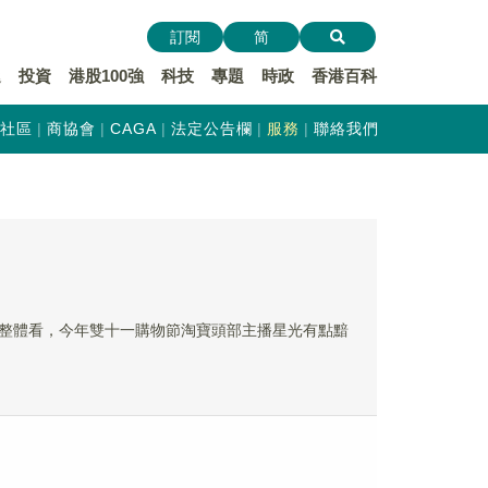
訂閱
简
遞
投資
港股100強
科技
專題
時政
香港百科
社區
商協會
CAGA
法定公告欄
服務
聯絡我們
整體看，今年雙十一購物節淘寶頭部主播星光有點黯