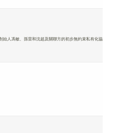
其三名創始人馮敏、孫雷和沈超及關聯方的初步無約束私有化協