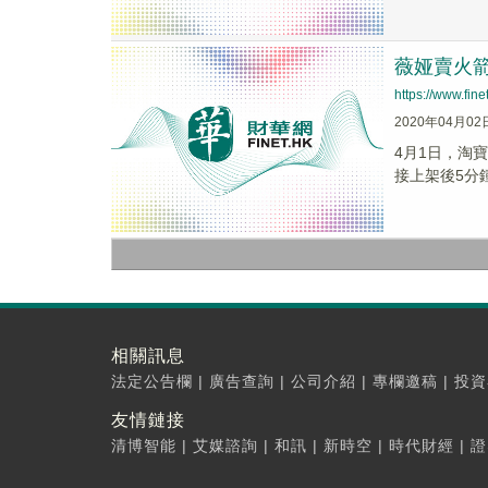
薇娅賣火箭
https://www.fi
2020年04月02
4月1日，淘
接上架後5分鍾
相關訊息
法定公告欄
|
廣告查詢
|
公司介紹
|
專欄邀稿
|
投資
友情鏈接
清博智能
|
艾媒諮詢
|
和訊
|
新時空
|
時代財經
|
證