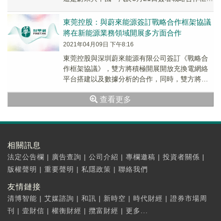
協議後的首個落地項目。根據協議，一汽紅旗將
全...
東莞控股：與蔚來能源簽訂戰略合作框架協議
將在新能源業務領域開展多方面合作
2021年04月09日 下午8:16
東莞控股與深圳蔚來能源有限公司簽訂《戰略合
作框架協議》，雙方將積極開展開放充換電網絡
平台搭建以及數據分析的合作，同時，雙方將結
合各自優勢資源，共建充換電設施，並在新能源
查看更多
業務領域開...
相關訊息
法定公告欄
|
廣告查詢
|
公司介紹
|
專欄邀稿
|
投資者關係
|
版權聲明
|
重要聲明
|
私隱政策
|
聯絡我們
友情鏈接
清博智能
|
艾媒諮詢
|
和訊
|
新時空
|
時代財經
|
證券市場周
刊
|
壹財信
|
權衡財經
|
攬富財經
|
更多...