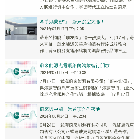
17日晚，蔚來和寧德時代簽署戰略合作協議。雙
方將進行資本合作，寧德時代正在推進對蔚來能
源不超過25億元人民幣的戰略投資，進一步鞏固
雙...
牽手鴻蒙智行，蔚來跳空大漲！
2024年07月17日 下午7:05
蔚來的補能「朋友圈」進一步擴大。7月17日，蔚
來宣佈，蔚來能源與華為鴻蒙智行達成服務合
作，蔚來能源充電網絡將向鴻蒙智行品牌車型
（包括問界、智界、享界等）開放，後者可在全
國範圍查找...
蔚來能源充電網絡向鴻蒙智行開放
2024年07月17日 上午10:38
7月17日，武漢蔚來能源有限公司(「蔚來能源」)
與鴻蒙智能汽車技術生態聯盟(「鴻蒙智行」)正式
達成充電服務合作協議。根據協議，自7月17日
起，鴻蒙智行用戶可通過鴻蒙智行App、A...
蔚來與中國一汽首項合作落地
2024年06月24日 下午12:34
6月24日，武漢蔚來能源有限公司與一汽紅旗汽車
銷售有限公司正式達成充電網絡互聯互通合作。
這是蔚來與中國一汽於5月21日簽署戰略合作框架