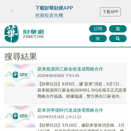
財華智庫網
FINTV
FINMETA
財華證券
媒體矩陣
下載財華財經APP
×
下載APP
智庫沙龍
聯絡我們
把握投資先機
訂閱
简
搜尋結果
蔚來能源與江蘇金租達成戰略合作
2025年08月08日 下午3:45
【財華社訊】8月8日，據"蔚來"消息，8月7日，
蔚來能源與江蘇金租(600901.SH)在南京正式簽署
戰略合作協議。根據協議，雙方將在江蘇省内共
建100座充換電一體站，全面加密區...
蔚來與寧德時代達成換電戰略合作
2025年03月18日 上午11:22
【財華社訊】3月18日，據蔚來發佈消息稱，3月