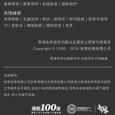
版權聲明
|
重要聲明
|
私隱政策
|
聯絡我們
友情鏈接
清博智能
|
艾媒諮詢
|
和訊
|
新時空
|
時代財經
|
證券市場周
刊
|
壹財信
|
權衡財經
|
攬富財經
|
更多...
香港政府指定刊載法定通告之憲報刊登報章
Copyright © 1998 - 2026 財華控股有限公司
香港財華社版權所有,未經同意不得轉載。
免責聲明：
財華控股有限公司及香港聯合交易所有限公司將盡力確保彼等所提供資料
之準確性及可靠性,但並不保證資料絕對無誤,資料如有錯漏而令閣下蒙受
損失,本公司概不負責。