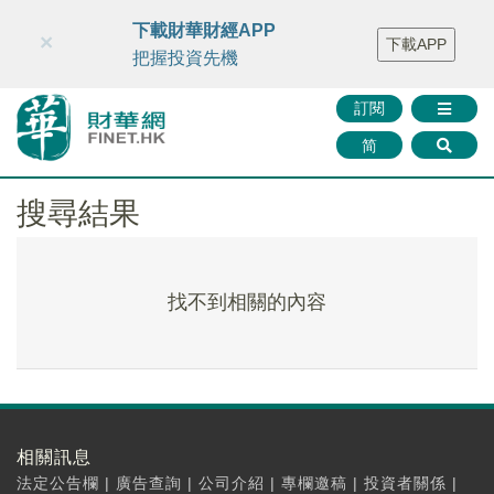
財華智庫網
FINTV
FINMETA
財華證券
媒體矩陣
下載財華財經APP
×
下載APP
智庫沙龍
聯絡我們
把握投資先機
訂閱
简
搜尋結果
找不到相關的內容
相關訊息
法定公告欄
|
廣告查詢
|
公司介紹
|
專欄邀稿
|
投資者關係
|