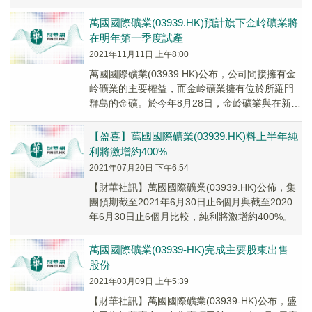
100%。利潤激增，主要歸因...
萬國國際礦業(03939.HK)預計旗下金岭礦業將
在明年第一季度試產
2021年11月11日 上午8:00
萬國國際礦業(03939.HK)公布，公司間接擁有金
岭礦業的主要權益，而金岭礦業擁有位於所羅門
群島的金礦。於今年8月28日，金岭礦業與在新加
坡註冊的商品交易商Trafigura ...
【盈喜】萬國國際礦業(03939.HK)料上半年純
利將激增約400%
2021年07月20日 下午6:54
【財華社訊】萬國國際礦業(03939.HK)公佈，集
團預期截至2021年6月30日止6個月與截至2020
年6月30日止6個月比較，純利將激增約400%。
萬國國際礦業(03939-HK)完成主要股東出售
股份
2021年03月09日 上午5:39
【財華社訊】萬國國際礦業(03939-HK)公布，盛