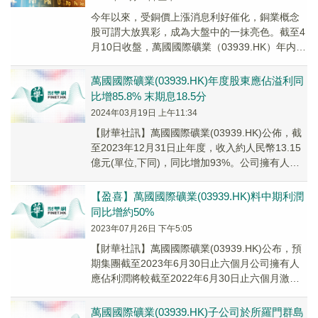
今年以來，受銅價上漲消息利好催化，銅業概念
股可謂大放異彩，成為大盤中的一抹亮色。截至4
月10日收盤，萬國國際礦業（03939.HK）年内累
計漲幅超112%；五礦資源（01208....
萬國國際礦業(03939.HK)年度股東應佔溢利同
比增85.8% 末期息18.5分
2024年03月19日 上午11:34
【財華社訊】萬國國際礦業(03939.HK)公佈，截
至2023年12月31日止年度，收入約人民幣13.15
億元(單位,下同)，同比增加93%。公司擁有人應
佔溢利3.35億元，同比...
【盈喜】萬國國際礦業(03939.HK)料中期利潤
同比增約50%
2023年07月26日 下午5:05
【財華社訊】萬國國際礦業(03939.HK)公布，預
期集團截至2023年6月30日止六個月公司擁有人
應佔利潤將較截至2022年6月30日止六個月激增
約50%。預期利潤激增的主要原...
萬國國際礦業(03939.HK)子公司於所羅門群島