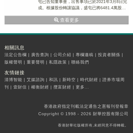
屯已告知董事會，出售事項已於2021年3月8日完
成。根據股份轉讓協議，盛屯已將6481.4萬股股
份轉讓予恆邦礦業，上述股份佔該...
查看更多
相關訊息
法定公告欄
|
廣告查詢
|
公司介紹
|
專欄邀稿
|
投資者關係
|
版權聲明
|
重要聲明
|
私隱政策
|
聯絡我們
友情鏈接
清博智能
|
艾媒諮詢
|
和訊
|
新時空
|
時代財經
|
證券市場周
刊
|
壹財信
|
權衡財經
|
攬富財經
|
更多...
香港政府指定刊載法定通告之憲報刊登報章
Copyright © 1998 - 2026 財華控股有限公司
香港財華社版權所有,未經同意不得轉載。