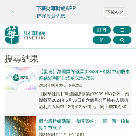
財華智庫網
FINTV
FINMETA
財華證券
媒體矩陣
下載財華財經APP
×
下載APP
智庫沙龍
聯絡我們
把握投資先機
訂閱
简
搜尋結果
【盈喜】萬國國際礦業(03939.HK)料中期股東
應佔溢利同比增約50%-75%
2024年08月09日 下午2:52
【財華社訊】萬國國際礦業(03939.HK)公佈，預
期截至2024年6月30日止六個月公司擁有人應佔
溢利約人民幣2.2億至2.57億元，同比增加約50%
至75%，主要原因是由於黃金產品銷售量增加所
致。
概念股持續活躍！機構高喊：「銅」新一輪長
期牛市來了
2024年04月11日 上午10:51