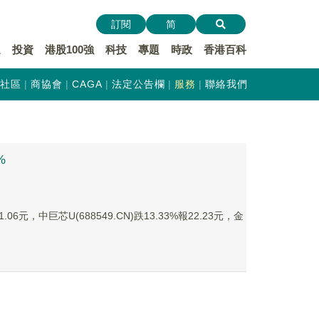
訂閱
简
遞
投資
港股100強
科技
專題
時政
香港百科
社區
商協會
CAGA
法定公告欄
服務
聯絡我們
%
6元，中巨芯U(688549.CN)跌13.33%報22.23元，金