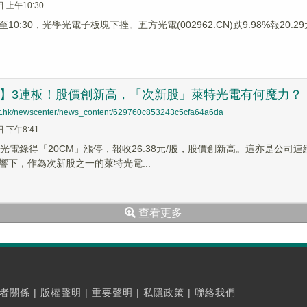
日 上午10:30
0:30，光學光電子板塊下挫。五方光電(002962.CN)跌9.98%報20.29元
視】3連板！股價創新高，「次新股」萊特光電有何魔力？
net.hk/newscenter/news_content/629760c853243c5cfa64a6da
日 下午8:41
特光電錄得「20CM」漲停，報收26.38元/股，股價創新高。這亦是公
響下，作為次新股之一的萊特光電...
查看更多
者關係
|
版權聲明
|
重要聲明
|
私隱政策
|
聯絡我們