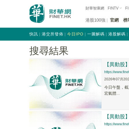
財華智庫網
FINTV
F
港股100強
官網
榜
快訊
港交所發佈
今日IPO
一圖解碼
港股解碼
搜尋結果
【異動股】電
https://www.fi
2026年07月20
今日午盤，截至1
宏氣體...
【異動股】光
https://www.fi