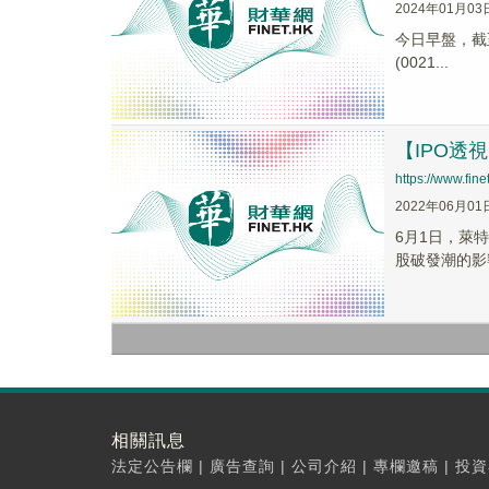
2024年01月03
今日早盤，截至1
(0021...
【IPO透
https://www.fi
2022年06月01
6月1日，萊
股破發潮的影
相關訊息
法定公告欄
|
廣告查詢
|
公司介紹
|
專欄邀稿
|
投資