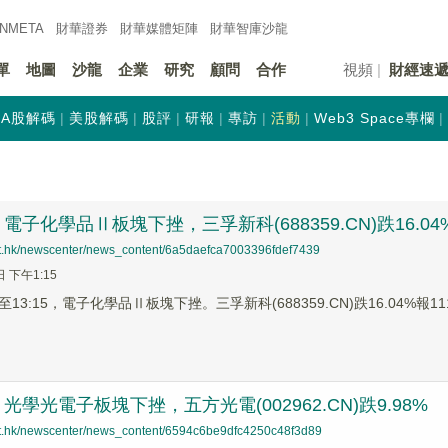
INMETA
財華證券
財華
媒體矩陣
財華
智庫沙龍
單
地圖
沙龍
企業
研究
顧問
合作
視頻
財經速
A股解碼
美股解碼
股評
研報
專訪
活動
Web3 Space專欄
子化學品Ⅱ板塊下挫，三孚新科(688359.CN)跌16.04
net.hk/newscenter/news_content/6a5daefca7003396fdef7439
日 下午1:15
3:15，電子化學品Ⅱ板塊下挫。三孚新科(688359.CN)跌16.04%報111.0
學光電子板塊下挫，五方光電(002962.CN)跌9.98%
net.hk/newscenter/news_content/6594c6be9dfc4250c48f3d89