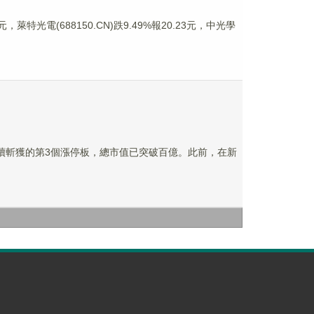
，萊特光電(688150.CN)跌9.49%報20.23元，中光學
司連續斬獲的第3個漲停板，總市值已突破百億。此前，在新