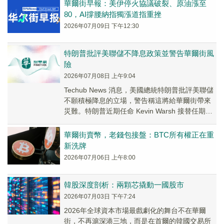
華爾街早報：美伊停火協議破裂、原油漲至
80，AI撐腰納指獨漲道指重挫
2026年07月09日 下午12:30
特朗普批評美聯儲不降息政策並警告華爾街風
險
2026年07月08日 上午9:04
Techub News 消息，美國總統特朗普批評美聯儲
不願積極降息的立場，警告稱這將給華爾街帶來
災難。特朗普近期任命 Kevin Warsh 接替任期於
2026 年 5 月結束...
華爾街賣幣，老錢包接盤：BTC所有權正在重
新洗牌
2026年07月06日 上午8:00
韓股深度剖析：兩顆芯撬動一國股市
2026年07月03日 下午7:24
2026年全球資本市場最戲劇化的舞台不在華爾
街，不再滬深港三地，而是在首爾的韓國交易所