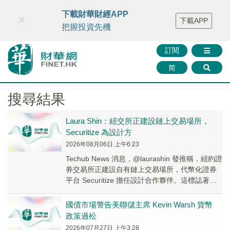
財華智庫網
FINTV
FINMETA
財華證券
媒體矩陣
下載財華財經APP
×
下載APP
智庫沙龍
聯絡我們
把握投資先機
訂閱
简
搜尋結果
Laura Shin：紐交所正建設鏈上交易場所，
Securitize 為設計方
2026年08月06日 上午6:23
Techub News 消息，@laurashin 發推稱，紐約證
券交易所正建設自有鏈上交易場所，代幣化證券
平台 Securitize 擔任設計合作夥伴。這標誌著華
爾街正認真對待...
國債市場警告美聯儲主席 Kevin Warsh 貨幣
政策過松
2026年07月27日 上午3:28