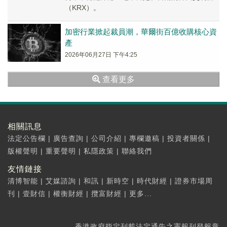
（KRX）。
加密行業掀起裁員潮，華爾街百億收購核心資
產
2026年06月27日 下午4:25
查看更多
相關訊息
法定公告欄
|
廣告查詢
|
公司介紹
|
專欄邀稿
|
投資者關係
|
版權聲明
|
重要聲明
|
私隱政策
|
聯絡我們
友情鏈接
清博智能
|
艾媒諮詢
|
和訊
|
新時空
|
時代財經
|
證券市場周
刊
|
壹財信
|
權衡財經
|
攬富財經
|
更多...
香港政府指定刊載法定通告之憲報刊登報章