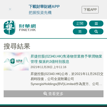
財華智庫網
FINTV
FINMETA
財華證券
媒體矩陣
下載財華財經APP
×
下載APP
智庫沙龍
聯絡我們
把握投資先機
訂閱
简
搜尋結果
昇捷控股(02340.HK)售港物管業務予華潤物業
管理 擬派約3億特別股息
2021年11月28日 上午11:16
昇捷控股(02340.HK)公布，於2021年11月26日交
易時段後，公司全資附屬公司
SynergisHoldings(BVI)Limited作為賣方、公司與
買方華潤物業管理有限...
查看更多