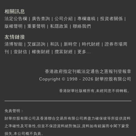
相關訊息
法定公告欄
|
廣告查詢
|
公司介紹
|
專欄邀稿
|
投資者關係
|
版權聲明
|
重要聲明
|
私隱政策
|
聯絡我們
友情鏈接
清博智能
|
艾媒諮詢
|
和訊
|
新時空
|
時代財經
|
證券市場周
刊
|
壹財信
|
權衡財經
|
攬富財經
|
更多...
香港政府指定刊載法定通告之憲報刊登報章
Copyright © 1998 - 2026 財華控股有限公司
香港財華社版權所有,未經同意不得轉載。
免責聲明：
財華控股有限公司及香港聯合交易所有限公司將盡力確保彼等所提供資料
之準確性及可靠性,但並不保證資料絕對無誤,資料如有錯漏而令閣下蒙受
損失,本公司概不負責。