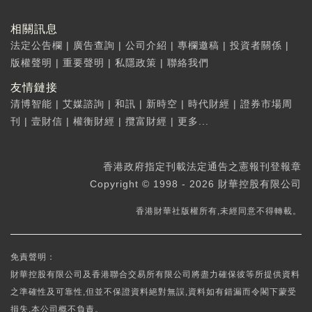
相關訊息
法定公告欄
|
廣告查詢
|
公司介紹
|
專欄邀稿
|
投資者關係
|
版權聲明
|
重要聲明
|
私隱政策
|
聯絡我們
友情鏈接
清博智能
|
艾媒諮詢
|
和訊
|
新時空
|
時代財經
|
證券市場周
刊
|
壹財信
|
權衡財經
|
攬富財經
|
更多...
香港政府指定刊載法定通告之憲報刊登報章
Copyright © 1998 - 2026 財華控股有限公司
香港財華社版權所有,未經同意不得轉載。
免責聲明：
財華控股有限公司及香港聯合交易所有限公司將盡力確保彼等所提供資料
之準確性及可靠性,但並不保證資料絕對無誤,資料如有錯漏而令閣下蒙受
損失,本公司概不負責。