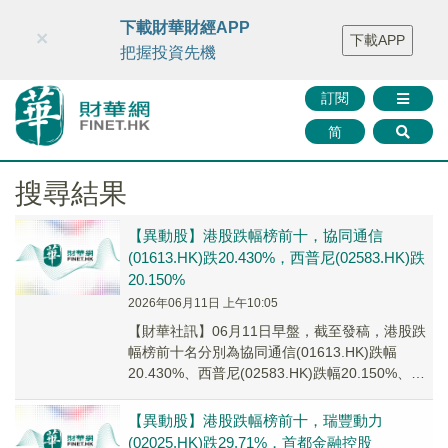
財華智庫網
FINTV
FINMETA
財華證券
媒體矩陣
下載財華財經APP
×
下載APP
智庫沙龍
聯絡我們
把握投資先機
訂閱
简
搜尋結果
【異動股】港股跌幅榜前十，協同通信
(01613.HK)跌20.430%，西普尼(02583.HK)跌
20.150%
2026年06月11日 上午10:05
【財華社訊】06月11日早盤，截至發稿，港股跌
幅榜前十名分別為協同通信(01613.HK)跌幅
20.430%、西普尼(02583.HK)跌幅20.150%、應
力控股(02663....
【異動股】港股跌幅榜前十，瑞豐動力
(02025.HK)跌29.71%，首都金融控股