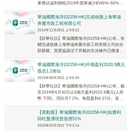
東應佔溢利相較2019年度將減少約45%~55%，
其主要歸因於2020年初開...
華滋國際海洋(02258-HK)完成收購上海華滋
奔騰市政工程有限公司
2019年12月26日 上午9:22
【財華社訊】華滋國際海洋(02258-HK)公布，有
關完成收購上海華滋奔騰市政工程有限公司的全
部股權。買賣協議項下所載的先決條件已獲達成
且完成根據買賣協議所載的條款及條件於201...
華滋國際海洋(02258-HK)中期盈利3520.9萬元
股息1.2港仙
2019年08月29日 上午6:40
【財華社訊】華滋國際海洋(02258-HK)公布，截
至2019年6月30日止6個月盈利3520.9萬元(人民
幣.下同)，同比升7.2%。每股盈利4.27分。派中
期股息1.2港仙(...
【異動股】華滋國際海洋(02258-HK)似獲利
回吐盤湧現曾急挫51%
2019年03月28日 下午3:14