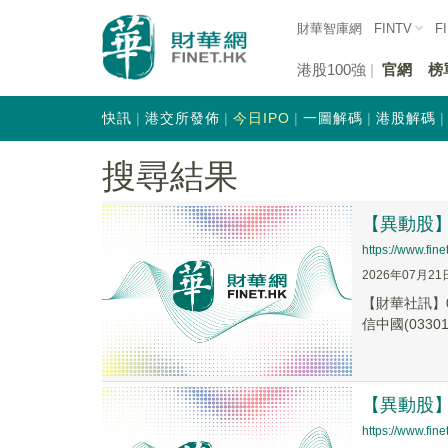
財華智庫網
FINTV
F
港股100強
官網
榜
快訊
港交所發佈
今日IPO
一圖解碼
港股解碼
搜尋結果
【異動股】港
https://www.fi
2026年07月21
【財華社訊】0
信中國(03301.
【異動股】港股
https://www.fi