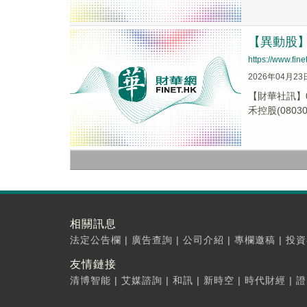
【異動股】港
https://www.fi
2026年04月23
【財華社訊】0
禾控股(08030.
相關訊息
法定公告欄
|
廣告查詢
|
公司介紹
|
專欄邀稿
|
投資
友情鏈接
清博智能
|
艾媒諮詢
|
和訊
|
新時空
|
時代財經
|
證