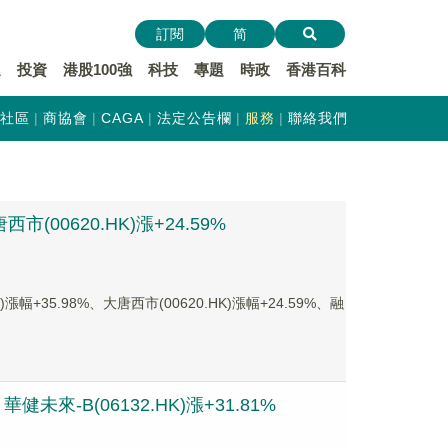
訂閱
简
遞
投資
港股100強
科技
專題
時政
香港百科
社區
商協會
CAGA
法定公告欄
服務
聯絡我們
(00620.HK)漲+24.59%
35.98%、大唐西市(00620.HK)漲幅+24.59%、融
健未來-B(06132.HK)漲+31.81%