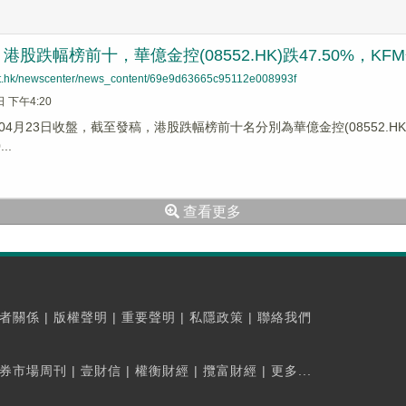
股跌幅榜前十，華億金控(08552.HK)跌47.50%，KFM金德(
net.hk/newscenter/news_content/69e9d63665c95112e008993f
日 下午4:20
4月23日收盤，截至發稿，港股跌幅榜前十名分別為華億金控(08552.HK)跌幅4
..
查看更多
者關係
|
版權聲明
|
重要聲明
|
私隱政策
|
聯絡我們
券市場周刊
|
壹財信
|
權衡財經
|
攬富財經
|
更多...