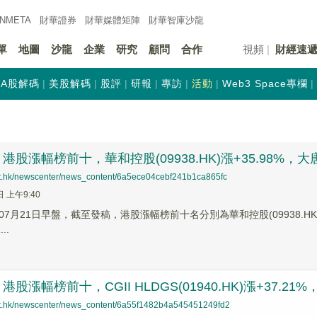
INMETA
財華證券
財華
媒體矩陣
財華
智庫沙龍
單
地圖
沙龍
企業
研究
顧問
合作
視頻
財經速
A股解碼
美股解碼
股評
研報
專訪
活動
Web3 Space專欄
股漲幅榜前十，華和控股(09938.HK)漲+35.98%，大唐西市
net.hk/newscenter/news_content/6a5ece04cebf241b1ca865fc
日 上午9:40
7月21日早盤，截至發稿，港股漲幅榜前十名分別為華和控股(09938.HK)漲幅+
..
漲幅榜前十，CGII HLDGS(01940.HK)漲+37.21%，華
net.hk/newscenter/news_content/6a55f1482b4a545451249fd2