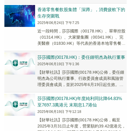
事、首席財務總監及公司秘書鍾明杰(統稱「管
理...
香港零售餐飲股集體「深蹲」，消費疲軟下的
生存突圍戰
2025年06月24日 下午7:25
近一段時間，莎莎國際（00178.HK）、翠華控股
（01314.HK）、大家樂集團（00341.HK）、完
美醫療（01830.HK）等代表的香港本地零售餐
飲、消費個股的走勢遭遇「...
莎莎國際(00178.HK)：委任鍾明杰為執行董事
2025年06月19日 下午1:36
【財華社訊】莎莎國際(00178.HK)公佈，委任鍾
明杰為公司執行董事、行政委員會成員和風險管
理委員會成員，並於2025年6月19日起生效。鍾
明杰於2024年12月2日加入公司為...
莎莎國際(00178.HK)年度純利同比降64.83%
至7697.3萬港元 末期息1.7港仙
2025年06月19日 下午12:18
【財華社訊】莎莎國際(00178.HK)公佈，截至
2025年3月31日止年度，營業額約39.42億港元，