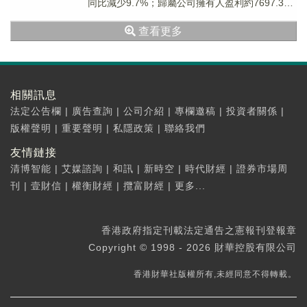
同比減少9.7%；歸屬公司擁有人盈利約7697.3萬
港元，同比減少64.8...
查看更多
相關訊息
法定公告欄
|
廣告查詢
|
公司介紹
|
專欄邀稿
|
投資者關係
|
版權聲明
|
重要聲明
|
私隱政策
|
聯絡我們
友情鏈接
清博智能
|
艾媒諮詢
|
和訊
|
新時空
|
時代財經
|
證券市場周
刊
|
壹財信
|
權衡財經
|
攬富財經
|
更多...
香港政府指定刊載法定通告之憲報刊登報章
Copyright © 1998 - 2026 財華控股有限公司
香港財華社版權所有,未經同意不得轉載。