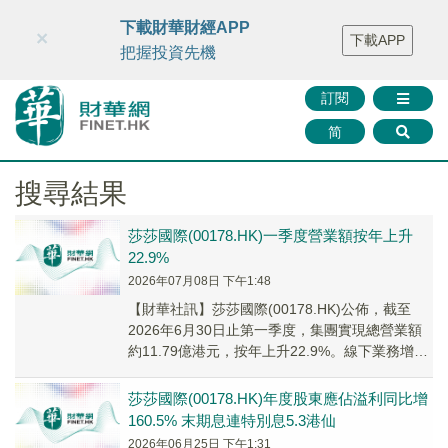
財華智庫網
FINTV
FINMETA
財華證券
媒體矩陣
下載財華財經APP
×
下載APP
智庫沙龍
聯絡我們
把握投資先機
訂閱
简
搜尋結果
莎莎國際(00178.HK)一季度營業額按年上升
22.9%
2026年07月08日 下午1:48
【財華社訊】莎莎國際(00178.HK)公佈，截至
2026年6月30日止第一季度，集團實現總營業額
約11.79億港元，按年上升22.9%。線下業務增長
理想，總線下銷售約9.92億...
莎莎國際(00178.HK)年度股東應佔溢利同比增
160.5% 末期息連特別息5.3港仙
2026年06月25日 下午1:31