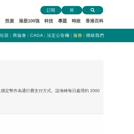
訂閱
简
遞
投資
港股100強
科技
專題
時政
香港百科
社區
商協會
CAGA
法定公告欄
服務
聯絡我們
及穩定幣作為通行費支付方式。該海峽每日處理約 2000