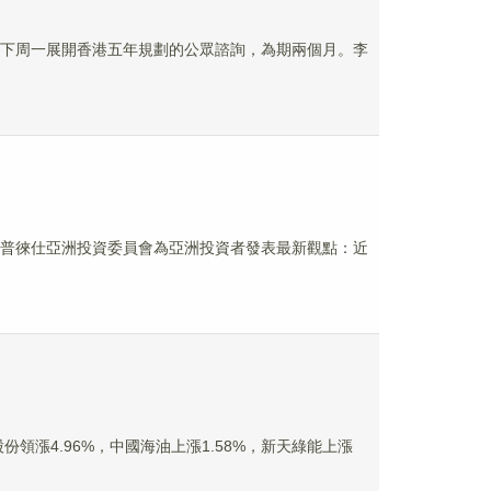
府下周一展開香港五年規劃的公眾諮詢，為期兩個月。李
uec及普徠仕亞洲投資委員會為亞洲投資者發表最新觀點：近
田股份領漲4.96%，中國海油上漲1.58%，新天綠能上漲