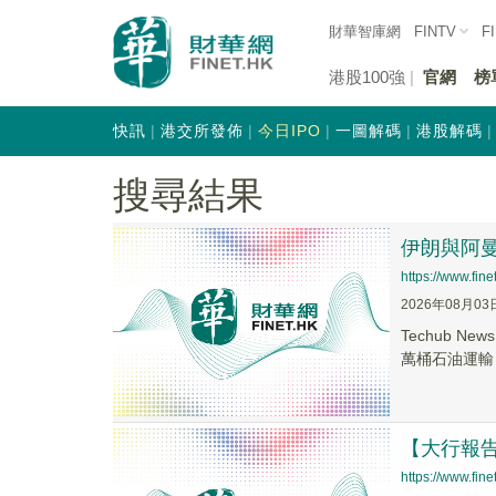
財華智庫網
FINTV
F
港股100強
官網
榜
快訊
港交所發佈
今日IPO
一圖解碼
港股解碼
搜尋結果
伊朗與阿
https://www.fi
2026年08月03
Techub
萬桶石油運輸，
【大行報
https://www.fi