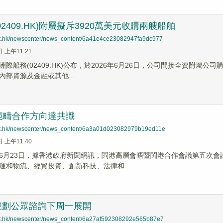
2409.HK)附屬擬斥3920萬美元收購兩艘船舶
net.hk/newscenter/news_content/6a41e4ce23082947fa9dc977
日 上午11:21
際船務(02409.HK)公布，於2026年6月26日，公司間接全資附屬公
內部資源及金融或其他...
範疇合作方向達共識
net.hk/newscenter/news_content/6a3a01d023082979b19ed11e
日 上午11:40
6月23日，據香港政府新聞網訊，閩港高層會晤暨閩港合作會議第五次會
運和物流、經貿投資、創新科技、法律和...
規劃公眾諮詢下周一展開
net.hk/newscenter/news_content/6a27af592308292e565b87e7