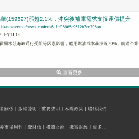
鵬華(159697)漲超2.1%，沖突後補庫需求支撐運價提升
net.hk/newscenter/news_content/6a1cf96865c9512b7ce796aa
日 上午11:14
霍爾木茲海峽通行受阻等因素影響，船用燃油成本暴漲近70%，航運企
查看更多
者關係
|
版權聲明
|
重要聲明
|
私隱政策
|
聯絡我們
券市場周刊
|
壹財信
|
權衡財經
|
攬富財經
|
更多...