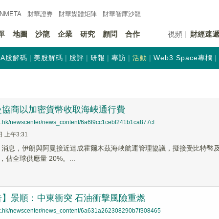
INMETA
財華證券
財華
媒體矩陣
財華
智庫沙龍
單
地圖
沙龍
企業
研究
顧問
合作
視頻
財經速
A股解碼
美股解碼
股評
研報
專訪
活動
Web3 Space專欄
曼協商以加密貨幣收取海峽通行費
net.hk/newscenter/news_content/6a6f9cc1cebf241b1ca877cf
日 上午3:31
 News 消息，伊朗與阿曼接近達成霍爾木茲海峽航運管理協議，擬接受比特幣
佔全球供應量 20%。...
告】景順：中東衝突 石油衝擊風險重燃
net.hk/newscenter/news_content/6a631a262308290b7f308465