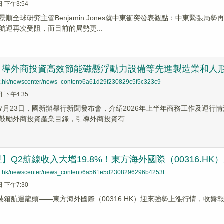
日 下午3:54
景順全球研究主管Benjamin Jones就中東衝突發表觀點：中東緊張
航運再次受阻，而目前的局勢更...
引導外商投資高效節能磁懸浮動力設備等先進製造業和人
net.hk/newscenter/news_content/6a61d29f230829c5f5c323c9
日 下午4:35
7月23日，國新辦舉行新聞發布會，介紹2026年上半年商務工作及運
鼓勵外商投資產業目錄，引導外商投資有...
】Q2航線收入大增19.8%！東方海外國際（00316.HK
net.hk/newscenter/news_content/6a561e5d2308296296b4253f
日 下午7:30
裝箱航運龍頭——東方海外國際（00316.HK）迎來強勢上漲行情，收盤報13