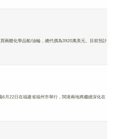
司購買兩艘化學品船/油輪，總代價為3920萬美元。目前預計
議6月22日在福建省福州市舉行，閩港兩地將繼續深化在