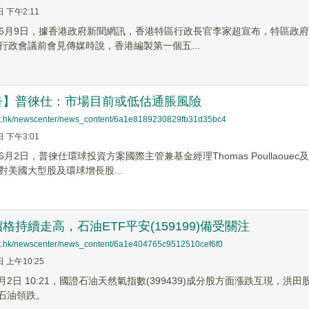
日 下午2:11
6月9日，據香港政府新聞網訊，香港特區行政長官李家超宣布，特區政
行政會議前會見傳媒時說，香港編製第一個五...
告】普徠仕：市場目前或低估通脹風險
net.hk/newscenter/news_content/6a1e8189230829fb31d35bc4
日 下午3:01
月2日，普徠仕環球投資方案國際主管兼基金經理Thomas Poullao
對美國大型股及環球增長股...
格持續走高，石油ETF平安(159199)備受關注
net.hk/newscenter/news_content/6a1e404765c9512510cef6f0
日 上午10:25
6月2日 10:21，國證石油天然氣指數(399439)成分股方面漲跌互現，洪
順石油領跌。