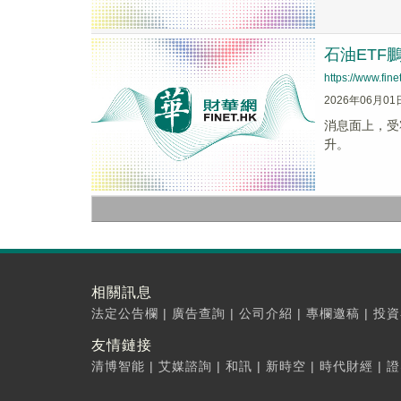
石油ETF
https://www.fi
2026年06月01
消息面上，受
升。
相關訊息
法定公告欄
|
廣告查詢
|
公司介紹
|
專欄邀稿
|
投資
友情鏈接
清博智能
|
艾媒諮詢
|
和訊
|
新時空
|
時代財經
|
證