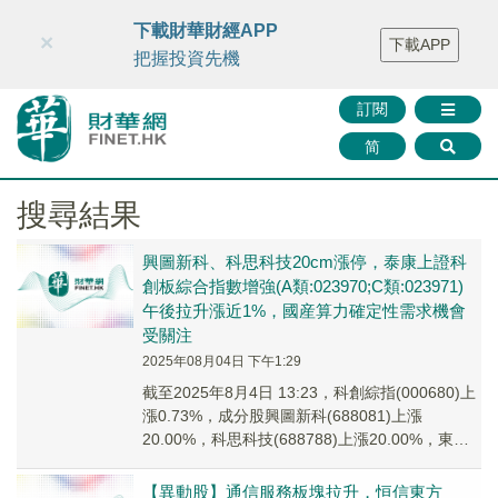
財華智庫網
FINTV
FINMETA
財華證券
媒體矩陣
下載財華財經APP
×
下載APP
智庫沙龍
聯絡我們
把握投資先機
訂閱
简
搜尋結果
興圖新科、科思科技20cm漲停，泰康上證科
創板綜合指數增強(A類:023970;C類:023971)
午後拉升漲近1%，國産算力確定性需求機會
受關注
2025年08月04日 下午1:29
截至2025年8月4日 13:23，科創綜指(000680)上
漲0.73%，成分股興圖新科(688081)上漲
20.00%，科思科技(688788)上漲20.00%，東芯
股份(6...
【異動股】通信服務板塊拉升，恒信東方