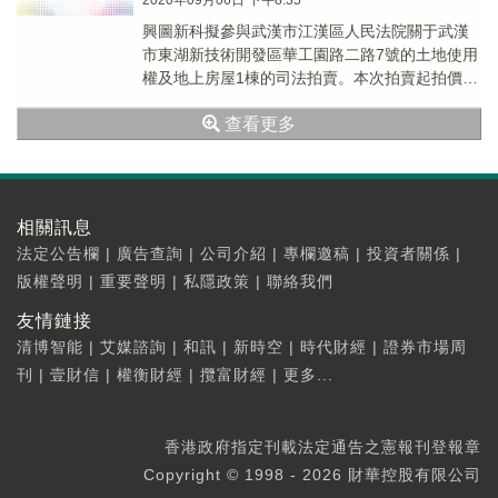
2020年09月06日 下午8:35
興圖新科擬參與武漢市江漢區人民法院關于武漢
市東湖新技術開發區華工園路二路7號的土地使用
權及地上房屋1棟的司法拍賣。本次拍賣起拍價為
4550萬元，增價幅度為5萬元（或其整數倍），
查看更多
保證金為500萬元。
相關訊息
法定公告欄
|
廣告查詢
|
公司介紹
|
專欄邀稿
|
投資者關係
|
版權聲明
|
重要聲明
|
私隱政策
|
聯絡我們
友情鏈接
清博智能
|
艾媒諮詢
|
和訊
|
新時空
|
時代財經
|
證券市場周
刊
|
壹財信
|
權衡財經
|
攬富財經
|
更多...
香港政府指定刊載法定通告之憲報刊登報章
Copyright © 1998 - 2026 財華控股有限公司