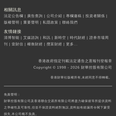
相關訊息
法定公告欄
|
廣告查詢
|
公司介紹
|
專欄邀稿
|
投資者關係
|
版權聲明
|
重要聲明
|
私隱政策
|
聯絡我們
友情鏈接
清博智能
|
艾媒諮詢
|
和訊
|
新時空
|
時代財經
|
證券市場周
刊
|
壹財信
|
權衡財經
|
攬富財經
|
更多...
香港政府指定刊載法定通告之憲報刊登報章
Copyright © 1998 - 2026 財華控股有限公司
香港財華社版權所有,未經同意不得轉載。
免責聲明：
財華控股有限公司及香港聯合交易所有限公司將盡力確保彼等所提供資料
之準確性及可靠性,但並不保證資料絕對無誤,資料如有錯漏而令閣下蒙受
損失,本公司概不負責。