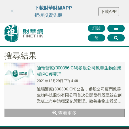
財華智庫網
FINTV
FINMETA
財華證券
媒體矩陣
下載財華財經APP
×
下載APP
智庫沙龍
聯絡我們
把握投資先機
訂閱
简
搜尋結果
迪瑞醫療(300396.CN)參股公司致善生物創業
板IPO獲受理
2021年12月29日 下午4:48
迪瑞醫療(300396.CN)公告，參股公司廈門致善
生物科技股份有限公司首次公開發行股票並在創
業板上市申請獲深交所受理。致善生物主營業務
為分子診斷試劑和分子診斷儀器的研發、生產
查看更多
和...