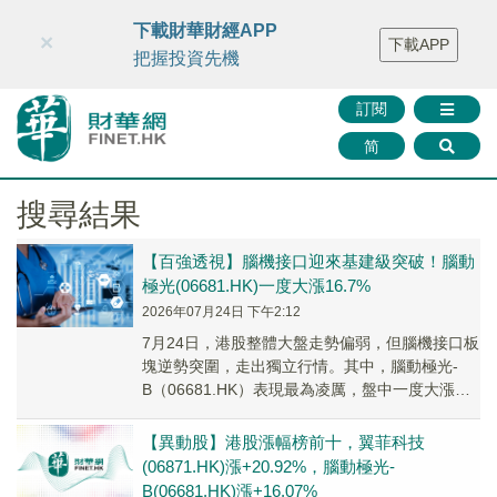
財華智庫網
FINTV
FINMETA
財華證券
媒體矩陣
下載財華財經APP
×
下載APP
智庫沙龍
聯絡我們
把握投資先機
訂閱
简
搜尋結果
【百強透視】腦機接口迎來基建級突破！腦動
極光(06681.HK)一度大漲16.7%
2026年07月24日 下午2:12
7月24日，港股整體大盤走勢偏弱，但腦機接口板
塊逆勢突圍，走出獨立行情。其中，腦動極光-
B（06681.HK）表現最為凌厲，盤中一度大漲
16.7%，不過受整體弱勢大盤拖累，該股午...
【異動股】港股漲幅榜前十，翼菲科技
(06871.HK)漲+20.92%，腦動極光-
B(06681.HK)漲+16.07%