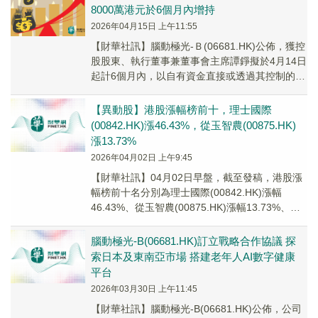
8000萬港元於6個月內增持
2026年04月15日 上午11:55
【財華社訊】腦動極光-Ｂ(06681.HK)公佈，獲控
股股東、執行董事兼董事會主席譚錚擬於4月14日
起計6個月內，以自有資金直接或透過其控制的實
體於公開市場進一步購買公司股份，以...
【異動股】港股漲幅榜前十，理士國際
(00842.HK)漲46.43%，從玉智農(00875.HK)
漲13.73%
2026年04月02日 上午9:45
【財華社訊】04月02日早盤，截至發稿，港股漲
幅榜前十名分別為理士國際(00842.HK)漲幅
46.43%、從玉智農(00875.HK)漲幅13.73%、南
方兩倍做空MSTR(0...
腦動極光-B(06681.HK)訂立戰略合作協議 探
索日本及東南亞市場 搭建老年人AI數字健康
平台
2026年03月30日 上午11:45
【財華社訊】腦動極光-B(06681.HK)公佈，公司