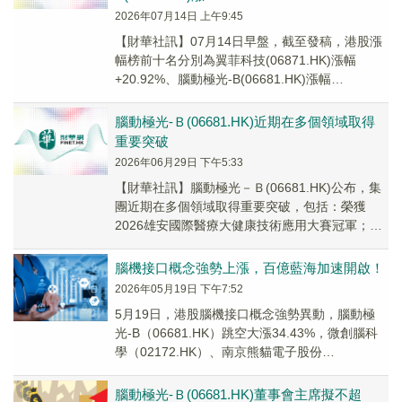
2026年07月14日 上午9:45
【財華社訊】07月14日早盤，截至發稿，港股漲
幅榜前十名分別為翼菲科技(06871.HK)漲幅
+20.92%、腦動極光-B(06681.HK)漲幅
+16.07%、烽翼集團(082...
腦動極光-Ｂ(06681.HK)近期在多個領域取得
重要突破
2026年06月29日 下午5:33
​【財華社訊】腦動極光－Ｂ(06681.HK)公布，集
團近期在多個領域取得重要突破，包括：榮獲
2026雄安國際醫療大健康技術應用大賽冠軍；
2026年上半年，集團在腦科學與AI醫療...
腦機接口概念強勢上漲，百億藍海加速開啟！
2026年05月19日 下午7:52
5月19日，港股腦機接口概念強勢異動，腦動極
光-B（06681.HK）跳空大漲34.43%，微創腦科
學（02172.HK）、南京熊貓電子股份
（00553.HK）跟漲。
腦動極光-Ｂ(06681.HK)董事會主席擬不超