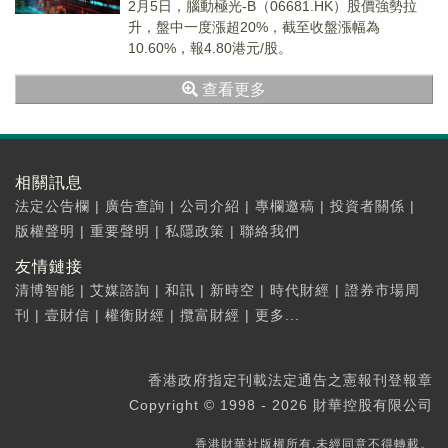
2月5日，腦動極光-B（06681.HK）股價強勢拉
升，盤中一度漲超20%，截至收盤漲幅為
10.60%，報4.80港元/股。
查看更多
相關訊息
法定公告欄
|
廣告查詢
|
公司介紹
|
專欄邀稿
|
投資者關係
|
版權聲明
|
重要聲明
|
私隱政策
|
聯絡我們
友情鏈接
清博智能
|
艾媒諮詢
|
和訊
|
新時空
|
時代財經
|
證券市場周
刊
|
壹財信
|
權衡財經
|
攬富財經
|
更多...
香港政府指定刊載法定通告之憲報刊登報章
Copyright © 1998 - 2026 財華控股有限公司
香港財華社版權所有,未經同意不得轉載。