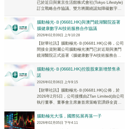
已於近日與東京生活館株式會社(Tokyo Lifestyle)
訂立戰略合作協議。雙方將圍繞認知障礙數字療
法與功能健康品的深度...
腦動極光-Ｂ(06681.HK)與澳門鏡湖醫院簽署
腦健康數字AI技術服務合作協議
2026年02月09日 上午10:28
【財華社訊】腦動極光-Ｂ(06681.HK)公佈，公司
間接全資附屬公司腦動極光澳門已於近期與澳門
鏡湖醫院正式簽署《腦健康數字AI技術服務合作
協議》。雙方將圍繞認知障礙的數字篩查、...
腦動極光-Ｂ(06681.HK)控股股東新增禁售承
諾​
2026年02月06日 上午9:15
​【財華社訊】腦動極光-Ｂ(06681.HK)公佈，於
2026年2月5日，公司接獲由ZTan Limited(由公司
執行董事、董事會主席兼首席策略官譚錚全資擁
有的英屬處女群島公司...
腦動極光大漲，國際拓展再落一子
2026年02月05日 下午4:11