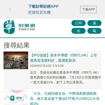
財華智庫網
FINTV
FINMETA
財華證券
媒體矩陣
下載財華財經APP
×
下載APP
智庫沙龍
聯絡我們
把握投資先機
訂閱
简
搜尋結果
【IPO追蹤】基本半導體（09971.HK）上市
後再迎漲價利好，股價創新高
2026年07月13日 下午4:29
近日，受碳化硅概念股基本半導體（09971.HK）
發布調價公告的利好驅動，7月13日公司股價盤中
一度大漲逾21%，創下上市以來新高。
「大光」主綫持續走強，中際旭創股價創新
高，南方基金旗下通信ETF南方(159511)大漲
超3%