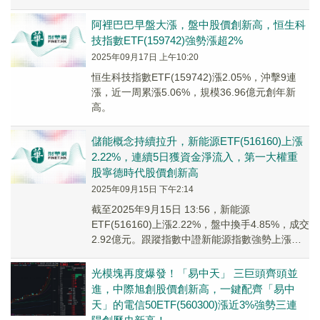
阿裡巴巴早盤大漲，盤中股價創新高，恒生科
技指數ETF(159742)強勢漲超2%
2025年09月17日 上午10:20
恒生科技指數ETF(159742)漲2.05%，沖擊9連
漲，近一周累漲5.06%，規模36.96億元創年新
高。
儲能概念持續拉升，新能源ETF(516160)上漲
2.22%，連續5日獲資金淨流入，第一大權重
股寧德時代股價創新高
2025年09月15日 下午2:14
截至2025年9月15日 13:56，新能源
ETF(516160)上漲2.22%，盤中換手4.85%，成交
2.92億元。跟蹤指數中證新能源指數強勢上漲
2.36%。
光模塊再度爆發！「易中天」 三巨頭齊頭並
進，中際旭創股價創新高，一鍵配齊「易中
天」的電信50ETF(560300)漲近3%強勢三連