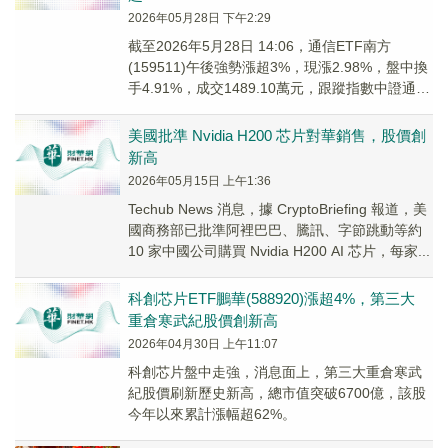
2026年05月28日 下午2:29
截至2026年5月28日 14:06，通信ETF南方
(159511)午後強勢漲超3%，現漲2.98%，盤中換
手4.91%，成交1489.10萬元，跟蹤指數中證通信
服務指數(000...
美國批準 Nvidia H200 芯片對華銷售，股價創
新高
2026年05月15日 上午1:36
Techub News 消息，據 CryptoBriefing 報道，美
國商務部已批準阿裡巴巴、騰訊、字節跳動等約
10 家中國公司購買 Nvidia H200 AI 芯片，每家...
科創芯片ETF鵬華(588920)漲超4%，第三大
重倉寒武紀股價創新高
2026年04月30日 上午11:07
科創芯片盤中走強，消息面上，第三大重倉寒武
紀股價刷新歷史新高，總市值突破6700億，該股
今年以來累計漲幅超62%。