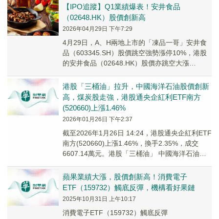
【IPO追蹤】Q1業績爆表！安井食品
（02648.HK）股價創新高
2026年04月29日 下午7:29
4月29日，A、H兩地上市的「凍品一哥」安井食
品（603345.SH）股價跳空強勢漲停10%，港股
的安井食品（02648.HK）股價亦跳空大漲
8.55%。
港股「三桶油」拉升，中國海洋石油股價創新
高，煤炭股走強，港股通央企紅利ETF南方
(520660)上漲1.46%
2026年01月26日 下午2:37
截至2026年1月26日 14:24，港股通央企紅利ETF
南方(520660)上漲1.46%，換手2.35%，成交
6607.14萬元。港股「三桶油」 中國海洋石油漲
超4%創新高，...
蘋果業績大漲，股價創新高！消費電子
ETF（159732）觸底反彈，機構看好果鏈
2025年10月31日 上午10:17
消費電子ETF（159732）觸底反彈