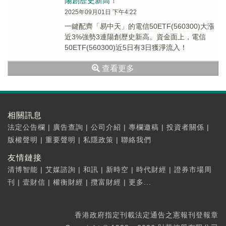
陽創歷史新高！
2025年09月01日 下午4:22
一鍵配齊「易中天」的電信50ETF(560300)大漲
近3%強勢3連陽創歷史新高。資金面上，電信
50ETF(560300)近5日有3日獲淨流入！
查看更多
相關訊息
法定公告欄
|
廣告查詢
|
公司介紹
|
專欄邀稿
|
投資者關係
|
版權聲明
|
重要聲明
|
私隱政策
|
聯絡我們
友情鏈接
清博智能
|
艾媒諮詢
|
和訊
|
新時空
|
時代財經
|
證券市場周
刊
|
壹財信
|
權衡財經
|
攬富財經
|
更多...
香港政府指定刊載法定通告之憲報刊登報章