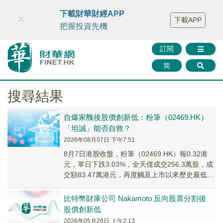
財華智庫網
FINTV
FINMETA
財華證券
媒體矩陣
下載財華財經APP
×
下載APP
智庫沙龍
聯絡我們
把握投資先機
訂閱
简
搜尋結果
自爆家醜後股價創新低：粉筆（02469.HK）
「坦誠」能否自救？
2026年08月07日 下午7:51
8月7日港股收盤，粉筆（02469.HK）報0.32港
元，單日下跌3.03%，全天僅成交256.3萬股，成
交額83.47萬港元，再度觸及上市以來歷史最低價
位。
比特幣財庫公司 Nakamoto 反向股票分割後
股價創新低
2026年05月28日 上午2:13