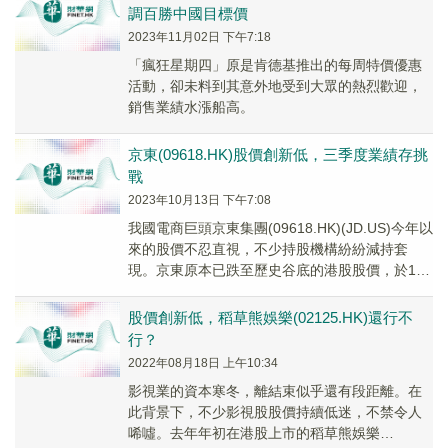
調百勝中國目標價
2023年11月02日 下午7:18
「瘋狂星期四」原是肯德基推出的每周特價優惠
活動，卻未料到其意外地受到大眾的熱烈歡迎，
銷售業績水漲船高。
京東(09618.HK)股價創新低，三季度業績存挑
戰
2023年10月13日 下午7:08
我國電商巨頭京東集團(09618.HK)(JD.US)今年以
來的股價不忍直視，不少持股機構紛紛減持套
現。京東原本已跌至歷史谷底的港股股價，於10
月13日再次遭遇重挫，截至收盤跌幅...
股價創新低，稻草熊娛樂(02125.HK)還行不
行？
2022年08月18日 上午10:34
影視業的資本寒冬，離結束似乎還有段距離。在
此背景下，不少影視股股價持續低迷，不禁令人
唏噓。去年年初在港股上市的稻草熊娛樂