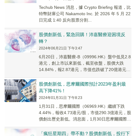
Techub News 消息，據 Crypto Briefing 報道，比
特幣財庫公司 Nakamoto Inc. 於 2026 年 5 月 22
日完成 1:40 反向股票分割...
股價創新低，緊急回購！沛嘉醫療迎困境反
轉？
2024年06月21日 下午3:47
6月20日，沛嘉醫療-B（09996.HK）盤中低見2.8
港元，創上市以來新低，截至收盤，股價大跌
14.84%，報2.87港元，市值也跌破了20億港元的
門檻，僅有19.5億港元。...
股價創新低，思摩爾國際預計2023年盈利最
高下降41%！
2024年01月31日 下午8:23
1月31日，思摩爾國際（06969.HK）繼續下跌
4.44%，報收4.73港元/股，市值290.3億港元，股
價創出歷史新低。消息面，1月30日思摩爾國際發
佈年度業績預告，2023...
「瘋狂星期四」帶不動？股價創新低，投行下