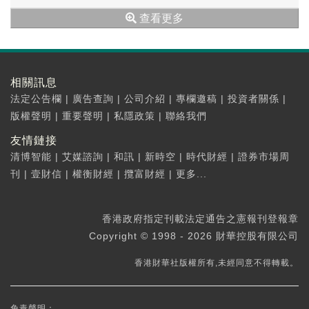
(02125.HK)，上市之時被一些媒體稱為「破冰
查看更多
者」，但...
相關訊息
法定公告欄
|
廣告查詢
|
公司介紹
|
專欄邀稿
|
投資者關係
|
版權聲明
|
重要聲明
|
私隱政策
|
聯絡我們
友情鏈接
清博智能
|
艾媒諮詢
|
和訊
|
新時空
|
時代財經
|
證券市場周
刊
|
壹財信
|
權衡財經
|
攬富財經
|
更多...
香港政府指定刊載法定通告之憲報刊登報章
Copyright © 1998 - 2026 財華控股有限公司
香港財華社版權所有,未經同意不得轉載。
免責聲明：