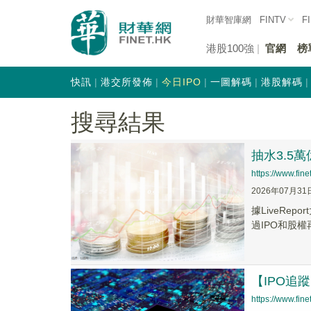
財華智庫網
FINTV
F
港股100強
官網
榜
快訊
港交所發佈
今日IPO
一圖解碼
港股解碼
搜尋結果
抽水3.5
https://www.fi
2026年07月31
據LiveRe
過IPO和股權
【IPO追
https://www.fi