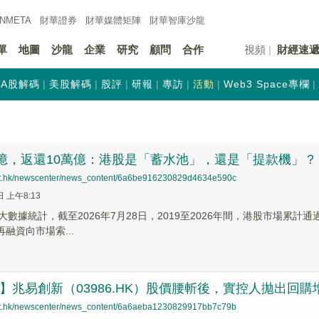
INMETA
財華證券
財華
媒體矩陣
財華
智庫沙龍
單
地圖
沙龍
企業
研究
顧問
合作
視頻
財經速
A股解碼
美股解碼
股評
研報
專訪
活動
Web3 Space專欄
萬億，返還10萬億：港股是「蓄水池」，還是「提款機」？
net.hk/newscenter/news_content/6a6be916230829d4634e590c
日 上午8:13
port大數據統計，截至2026年7月28日，2019至2026年間，港股市
再融資向市場索...
蹤】兆易創新（03986.HK）股價腰斬後，實控人拋出回
net.hk/newscenter/news_content/6a6aeba1230829917bb7c79b