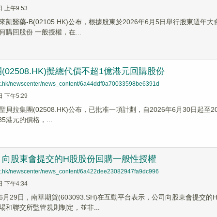
日 上午9:53
來凱醫藥-B(02105.HK)公布，根據股東於2026年6月5日舉行股東
購回股份 一般授權，在...
(02508.HK)擬總代價不超1億港元回購股份
net.hk/newscenter/news_content/6a44ddf0a70033598be6391d
日 下午5:29
聖貝拉集團(02508.HK)公布，已批准一項計劃，自2026年6月30日起
85港元的價格，...
：向股東會提交的H股股份回購一般性授權
net.hk/newscenter/news_content/6a422dee23082947fa9dc996
日 下午4:34
6月29日，南華期貨(603093.SH)在互動平台表示，公司向股東會提
場和聯交所監管規則制定，並非...