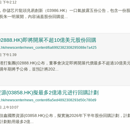
日 下午2:12
間，存儲芯片龍頭兆易創新（03986.HK）一口氣披露五份公告，包含一
長朱一明展開，內容涵蓋股份回購提...
02888.HK)即將開展不超10億美元股份回購
net.hk/newscenter/news_content/6a6992382308295088e7a425
日 下午1:39
渣打集團(02888.HK)公布，董事會決定即將開展代價最多不超過10
年期將予公佈，並預計將202...
源(03858.HK)擬最多2億港元进行回購計劃
net.hk/newscenter/news_content/6a5ed4892308293d50c780d9
日 上午10:07
鑫國際資源(03858.HK)公布，擬實施2026年下半年股份回購計劃，計劃
劃動用最多2億...