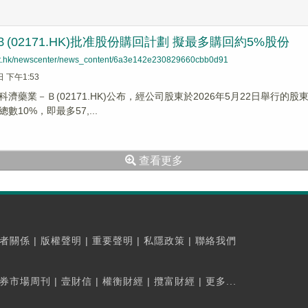
Ｂ(02171.HK)批准股份購回計劃 擬最多購回約5%股份
net.hk/newscenter/news_content/6a3e142e230829660cbb0d91
日 下午1:53
科濟藥業－Ｂ(02171.HK)公布，經公司股東於2026年5月22日舉
數10%，即最多57,...
查看更多
者關係
|
版權聲明
|
重要聲明
|
私隱政策
|
聯絡我們
券市場周刊
|
壹財信
|
權衡財經
|
攬富財經
|
更多...