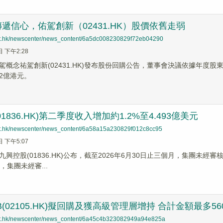
遞信心，佑駕創新（02431.HK）股價依舊走弱
net.hk/newscenter/news_content/6a5dc008230829f72eb04290
日 下午2:28
駕概念祐駕創新(02431.HK)發布股份回購公告，董事會決議依據年度
2億港元。
1836.HK)第二季度收入增加約1.2%至4.493億美元
net.hk/newscenter/news_content/6a58a15a230829f012c8cc95
日 下午5:07
興控股(01836.HK)公布，截至2026年6月30日止三個月，集團未經審核
，集團未經審...
B(02105.HK)擬回購及獲高級管理層增持 合計金額最多56
net.hk/newscenter/news_content/6a45c4b323082949a94e825a