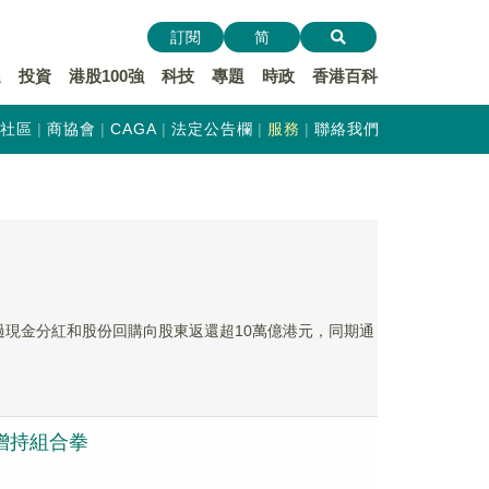
訂閱
简
遞
投資
港股100強
科技
專題
時政
香港百科
社區
商協會
CAGA
法定公告欄
服務
聯絡我們
場累計通過現金分紅和股份回購向股東返還超10萬億港元，同期通
購增持組合拳