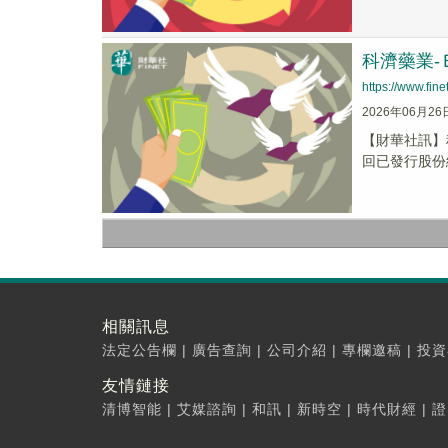
科濟藥業-
https://www.fi
2026年06月26
​【財華社訊】
回已發行股份總
相關訊息
法定公告欄
|
廣告查詢
|
公司介紹
|
專欄邀稿
|
投資
友情鏈接
清博智能
|
艾媒諮詢
|
和訊
|
新時空
|
時代財經
|
證