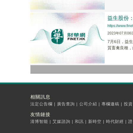
益生股份
https://www.fi
2023年07月06
7月6日，益
質畜禽良種，
相關訊息
法定公告欄
|
廣告查詢
|
公司介紹
|
專欄邀稿
|
投資
友情鏈接
清博智能
|
艾媒諮詢
|
和訊
|
新時空
|
時代財經
|
證