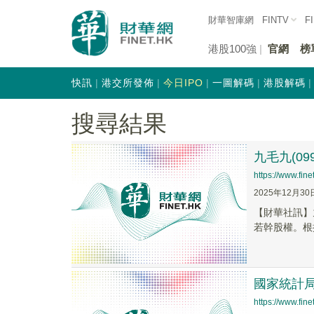
財華智庫網
FINTV
F
港股100強
官網
榜
快訊
港交所發佈
今日IPO
一圖解碼
港股解碼
搜尋結果
九毛九(0
https://www.fi
2025年12月30
【財華社訊】
若幹股權。根
國家統計局
https://www.fi