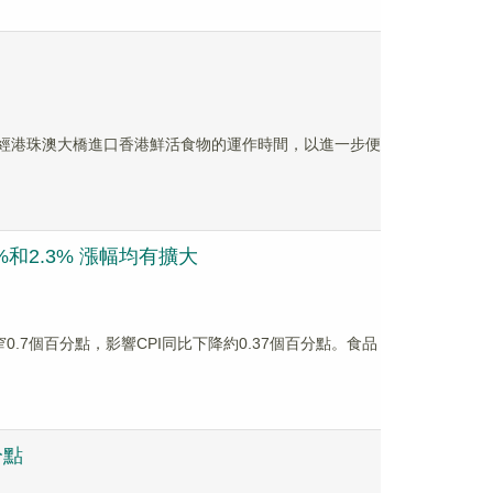
長經港珠澳大橋進口香港鮮活食物的運作時間，以進一步便
和2.3% 漲幅均有擴大
.7個百分點，影響CPI同比下降約0.37個百分點。食品
分點