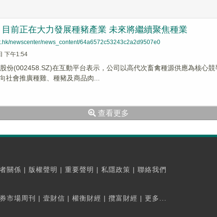
：目前正在大力發展種豬產業 未來將繼續聚焦種業
net.hk/newscenter/news_content/64a6572c53243c2a2d9507e0
日 下午1:54
生股份(002458.SZ)在互動平台表示，公司以高代次畜禽種源供應為
向社會推廣種雞、種豬及商品肉...
查看更多
者關係
|
版權聲明
|
重要聲明
|
私隱政策
|
聯絡我們
券市場周刊
|
壹財信
|
權衡財經
|
攬富財經
|
更多...