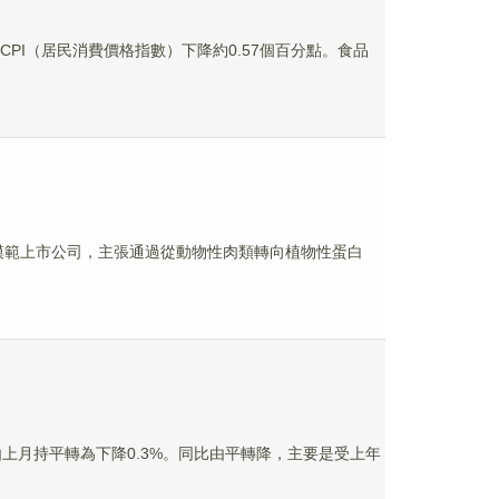
CPI（居民消費價格指數）下降約0.57個百分點。食品
無疑是模範上市公司，主張通過從動物性肉類轉向植物性蛋白
I由上月持平轉為下降0.3%。同比由平轉降，主要是受上年