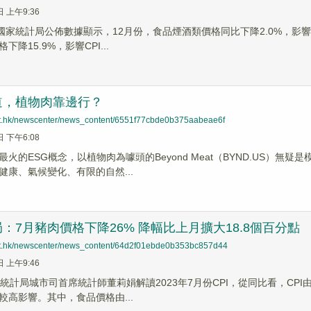
日 上午9:36
據國家統計局公佈數據顯示，12月份，食品煙酒類價格同比下降2.0%，影響
降15.9%，影響CPI...
道，植物肉靠邊行？
net.hk/newscenter/news_content/6551f77cbde0b375aabeae6f
日 下午6:08
火的ESG概念，以植物肉為噱頭的Beyond Meat（BYND.US）
健康、氣候變化、有限的自然...
：7月豬肉價格下降26% 降幅比上月擴大18.8個百分點
net.hk/newscenter/news_content/64d2f01ebde0b353bc857d44
日 上午9:46
家統計局城市司首席統計師董莉娟解讀2023年7月份CPI，從同比看，CP
較高影響。其中，食品價格由...