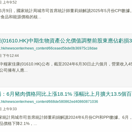
日 上午9:52
月9日，國家統計局城市司首席統計師董莉娟解讀2025年5月份CPI數據。
除食品和能源價格的核...
(01610.HK)中期生物資產公允價值調整前股東應佔虧損3
net.hk/newscenter/news_content/66ceaed5bde0b36975c18dae
日 下午12:44
糧家佳康(01610.HK)公布，截至2024年6月30日止六個月，營業收入45
司擁有人應...
：6月豬肉價格同比上漲18.1% 漲幅比上月擴大13.5個
net.hk/newscenter/news_content/668de580862ed40860871036
日 上午9:33
家統計局城市司首席統計師董莉娟解讀2024年6月份CPI和PPI數據。6月，
價格下降2.1%，...