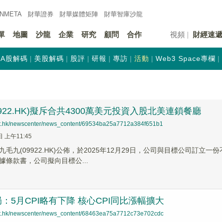
INMETA
財華證券
財華
媒體矩陣
財華
智庫沙龍
單
地圖
沙龍
企業
研究
顧問
合作
視頻
財經速
A股解碼
美股解碼
股評
研報
專訪
活動
Web3 Space專欄
9922.HK)擬斥合共4300萬美元投資入股北美連鎖餐廳
net.hk/newscenter/news_content/69534ba25a7712a384f651b1
日 上午11:45
九毛九(09922.HK)公佈，於2025年12月29日，公司與目標公司訂
據條款書，公司擬向目標公...
：5月CPI略有下降 核心CPI同比漲幅擴大
net.hk/newscenter/news_content/68463ea75a7712c73e702cdc