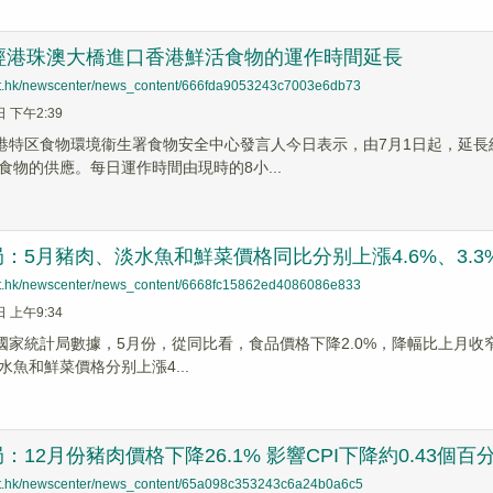
起經港珠澳大橋進口香港鮮活食物的運作時間延長
net.hk/newscenter/news_content/666fda9053243c7003e6db73
日 下午2:39
香港特区食物環境衞生署食物安全中心發言人今日表示，由7月1日起，延
食物的供應。每日運作時間由現時的8小...
：5月豬肉、淡水魚和鮮菜價格同比分别上漲4.6%、3.3%
net.hk/newscenter/news_content/6668fc15862ed4086086e833
日 上午9:34
據國家統計局數據，5月份，從同比看，食品價格下降2.0%，降幅比上月收窄0
魚和鮮菜價格分别上漲4...
：12月份豬肉價格下降26.1% 影響CPI下降約0.43個百
net.hk/newscenter/news_content/65a098c353243c6a24b0a6c5