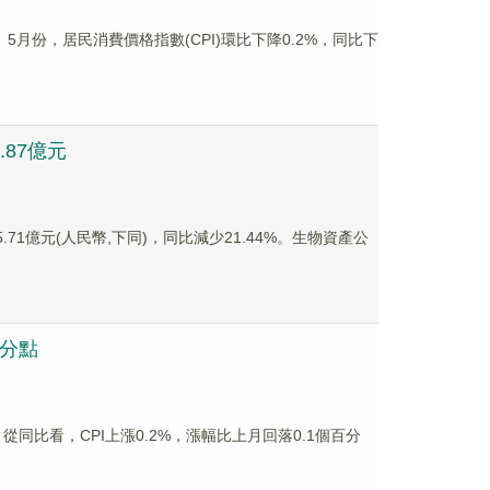
5月份，居民消費價格指數(CPI)環比下降0.2%，同比下
.87億元
.71億元(人民幣,下同)，同比減少21.44%。生物資產公
百分點
從同比看，CPI上漲0.2%，漲幅比上月回落0.1個百分