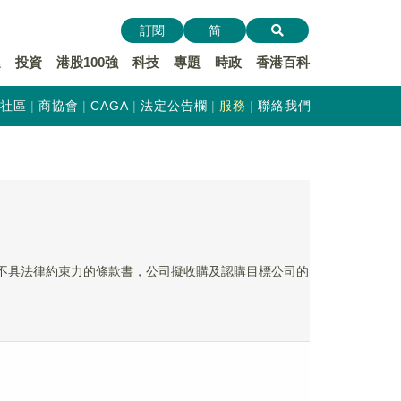
訂閱
简
遞
投資
港股100強
科技
專題
時政
香港百科
社區
商協會
CAGA
法定公告欄
服務
聯絡我們
立一份不具法律約束力的條款書，公司擬收購及認購目標公司的