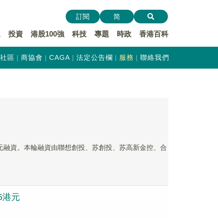
訂閱
简
遞
投資
港股100強
科技
專題
時政
香港百科
社區
商協會
CAGA
法定公告欄
服務
聯絡我們
數億元融資。本輪融資由聯想創投、苏創投、苏高新金控、合
5港元​