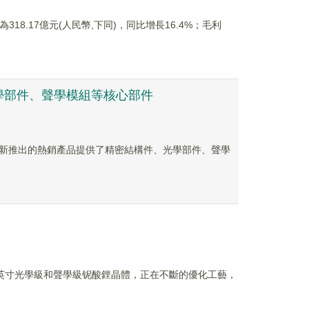
為318.17億元(人民幣,下同)，同比增長16.4%；毛利
學部件、聲學模組等核心部件
客戶最新推出的熱銷產品提供了精密結構件、光學部件、聲學
功12英寸光學級和聲學級铌酸鋰晶體，正在不斷的優化工藝，