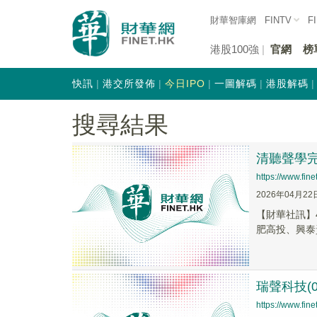
財華智庫網
FINTV
F
港股100強
官網
榜
快訊
港交所發佈
今日IPO
一圖解碼
港股解碼
搜尋結果
清聽聲學完
https://www.fi
2026年04月22
​【財華社訊
肥高投、興泰
瑞聲科技(0
https://www.fi