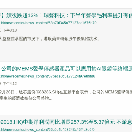
擊】績後跌超13%！瑞聲科技：下半年聲學毛利率提升有
net.hk/newscenter/news_content/68a70f345a77127ec1675b70
日 下午8:18
在大盤整體承壓的市況下，港股蘋果概念股午後集體跳水。
公司的MEMS聲學傳感器產品可以應用於AI眼鏡等終端
net.hk/newscenter/news_content/67bece0c5a77124f97e89fd6
日 下午4:12
2月26日，敏芯股份(688286.SH)在互動平台表示，公司的MEMS聲
產生的經濟效益佔公司整體...
2018.HK)中期淨利潤同比增長257.3%至5.37億元 不派
net.hk/newscenter/news_content/66c6c4b453243c46f4c8e6f0