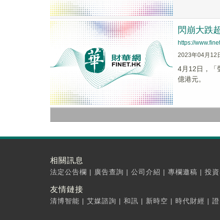
閃崩大跌
https://www.fi
2023年04月12
4月12日，「
億港元。
相關訊息
法定公告欄
|
廣告查詢
|
公司介紹
|
專欄邀稿
|
投資
友情鏈接
清博智能
|
艾媒諮詢
|
和訊
|
新時空
|
時代財經
|
證