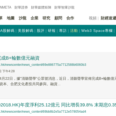
INMETA
財華證券
財華
媒體矩陣
財華
智庫沙龍
單
地圖
沙龍
企業
研究
顧問
合作
視頻
財經速
A股解碼
美股解碼
股評
研報
專訪
活動
Web3 Space專欄
成B+輪數億元融資
net.hk/newscenter/news_content/69e886775a7712588b6060b3
日 下午4:28
】4月22日，據"清聽聲學"公眾號消息，近日，清聽聲學宣佈完成B+輪
資本、合肥文化產投共同參與。融資...
2018.HK)年度淨利25.12億元 同比增長39.8% 末期息0.3
net.hk/newscenter/news_content/69bb8b2e5a7712e578054ad4