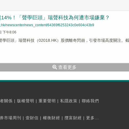
超14%！「聲學巨頭」瑞聲科技為何遭市場嫌棄？
net.hk/newscenter/news_content/64369f6253243c0e604c43b9
日 下午8:06
聲學巨頭」瑞聲科技（02018.HK）股價離奇閃崩，引發市場高度關注。截至收盤
查看更多
者關係
|
版權聲明
|
重要聲明
|
私隱政策
|
聯絡我們
券市場周刊
|
壹財信
|
權衡財經
|
攬富財經
|
更多...