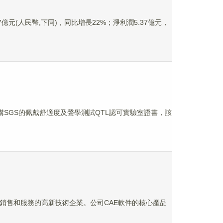
47億元(人民幣,下同)，同比增長22%；淨利潤5.37億元，
SGS的佩戴舒適度及聲學測試QTL認可實驗室證書，該
研發、銷售和服務的高新技術企業。公司CAE軟件的核心產品