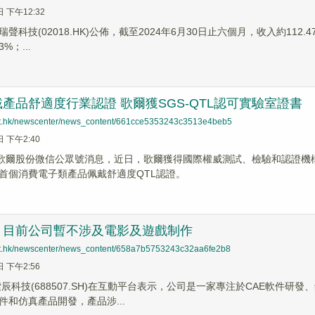
日 下午12:32
聲科技(02018.HK)公佈，截至2024年6月30日止六個月，收入約112.
%；...
產品舒適度行業認證 歌爾獲SGS-QTL認可實驗室證書
net.hk/newscenter/news_content/661cce5353243c3513e4beb5
日 下午2:40
據歌爾股份微信公眾號消息，近日，歌爾獲得國際權威測試、檢驗和認證機構
首個消費電子類產品佩戴舒適度QTL認證。
：目前公司暫不涉及電影及遊戲制作
net.hk/newscenter/news_content/658a7b5753243c32aa6fe2b8
日 下午2:56
索辰科技(688507.SH)在互動平台表示，公司是一家專注於CAE軟件
件和仿真產品開發，產品涉...