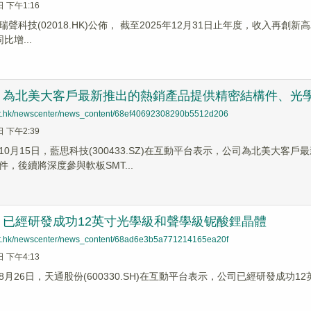
日 下午1:16
瑞聲科技(02018.HK)公佈， 截至2025年12月31日止年度，收入再創新高
比增...
：為北美大客戶最新推出的熱銷產品提供精密結構件、光
net.hk/newscenter/news_content/68ef40692308290b5512d206
日 下午2:39
10月15日，藍思科技(300433.SZ)在互動平台表示，公司為北美大
，後續將深度參與軟板SMT...
：已經研發成功12英寸光學級和聲學級铌酸鋰晶體
net.hk/newscenter/news_content/68ad6e3b5a771214165ea20f
日 下午4:13
8月26日，天通股份(600330.SH)在互動平台表示，公司已經研發成