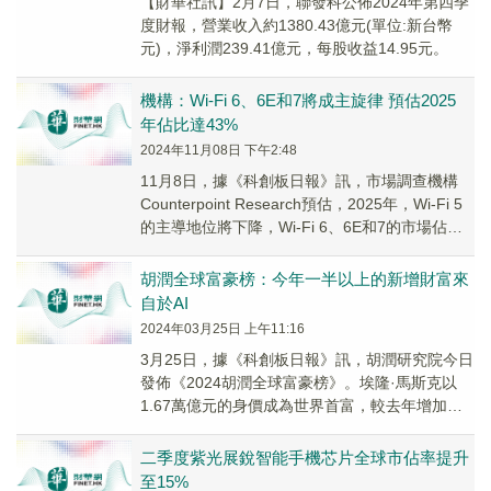
【財華社訊】2月7日，聯發科公佈2024年第四季
度財報，營業收入約1380.43億元(單位:新台幣
元)，淨利潤239.41億元，每股收益14.95元。
機構：Wi-Fi 6、6E和7將成主旋律 預估2025
年佔比達43%
2024年11月08日 下午2:48
11月8日，據《科創板日報》訊，市場調查機構
Counterpoint Research預估，2025年，Wi-Fi 5
的主導地位將下降，Wi-Fi 6、6E和7的市場佔有
率將達到...
胡潤全球富豪榜：今年一半以上的新增財富來
自於AI
2024年03月25日 上午11:16
3月25日，據《科創板日報》訊，胡潤研究院今日
發佈《2024胡潤全球富豪榜》。埃隆·馬斯克以
1.67萬億元的身價成為世界首富，較去年增加
5300億元，這是其四年來第三次成為世界首...
二季度紫光展銳智能手機芯片全球市佔率提升
至15%