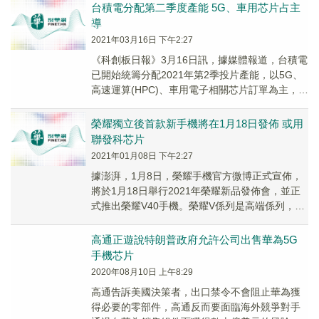
台積電分配第二季度產能 5G、車用芯片占主
導
2021年03月16日 下午2:27
《科創板日報》3月16日訊，據媒體報道，台積電
已開始統籌分配2021年第2季投片產能，以5G、
高速運算(HPC)、車用電子相關芯片訂單為主，產
業界多預期聯發科及國外車用芯片大廠將...
榮耀獨立後首款新手機將在1月18日發佈 或用
聯發科芯片
2021年01月08日 下午2:27
據澎湃，1月8日，榮耀手機官方微博正式宣佈，
將於1月18日舉行2021年榮耀新品發佈會，並正
式推出榮耀V40手機。榮耀V係列是高端係列，據
記者了解，本次榮耀V40或將使用聯發科天...
高通正遊說特朗普政府允許公司出售華為5G
手機芯片
2020年08月10日 上午8:29
高通告訴美國決策者，出口禁令不會阻止華為獲
得必要的零部件，高通反而要面臨海外競爭對手