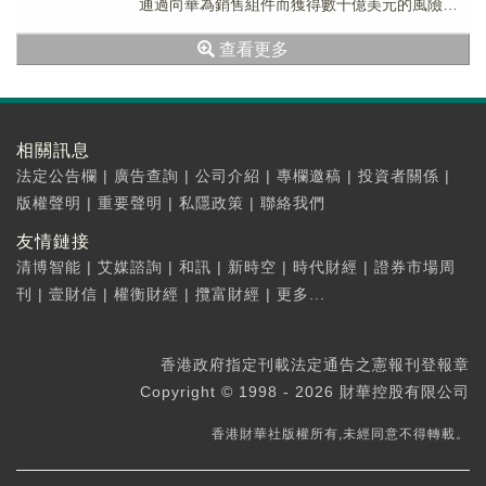
通過向華為銷售組件而獲得數十億美元的風險。
根據遊說文件，被高通點名會搶走其生意從而受
查看更多
惠的「其他...
相關訊息
法定公告欄
|
廣告查詢
|
公司介紹
|
專欄邀稿
|
投資者關係
|
版權聲明
|
重要聲明
|
私隱政策
|
聯絡我們
友情鏈接
清博智能
|
艾媒諮詢
|
和訊
|
新時空
|
時代財經
|
證券市場周
刊
|
壹財信
|
權衡財經
|
攬富財經
|
更多...
香港政府指定刊載法定通告之憲報刊登報章
Copyright © 1998 - 2026 財華控股有限公司
香港財華社版權所有,未經同意不得轉載。