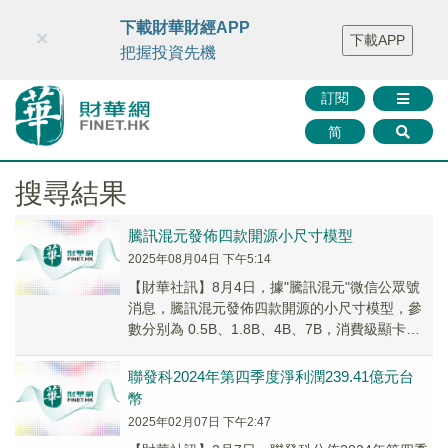
財華智庫網
FINTV
FINMETA
財華證券
媒體矩陣
下載財華財經APP
×
下載APP
智庫沙龍
聯絡我們
把握投資先機
訂閱
简
搜尋結果
騰訊混元發佈四款開源小尺寸模型
2025年08月04日 下午5:14
【財華社訊】8月4日，據"騰訊混元"微信公眾號
消息，騰訊混元發佈四款開源的小尺寸模型，參
數分别為 0.5B、1.8B、4B、7B，消費級顯卡即
可運行，適用於筆記本電腦、手機、智能...
聯發科2024年第四季度淨利潤239.41億元台
幣
2025年02月07日 下午2:47