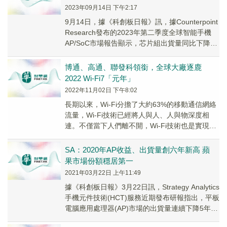
2023年09月14日 下午2:17
9月14日，據《科創板日報》訊，據Counterpoint
Research發布的2023年第二季度全球智能手機
AP/SoC市場報告顯示，芯片組出貨量同比下降
39%。市場份額方面...
博通、高通、聯發科領銜，全球大廠逐鹿
2022 Wi-Fi7「元年」
2022年11月02日 下午8:02
長期以來，Wi-Fi分擔了大約63%的移動通信網絡
流量，Wi-Fi技術已經將人與人、人與物深度相
連。不僅當下人們離不開，Wi-Fi技術也是實現數
字化、產業化的重要技術推動。202...
SA：2020年AP收益、出貨量創六年新高 蘋
果市場份額穩居第一
2021年03月22日 上午11:49
據《科創板日報》3月22日訊，Strategy Analytics
手機元件技術(HCT)服務近期發布研報指出，平板
電腦應用處理器(AP)市場的出貨量連續下降5年
後，於2020年恢...