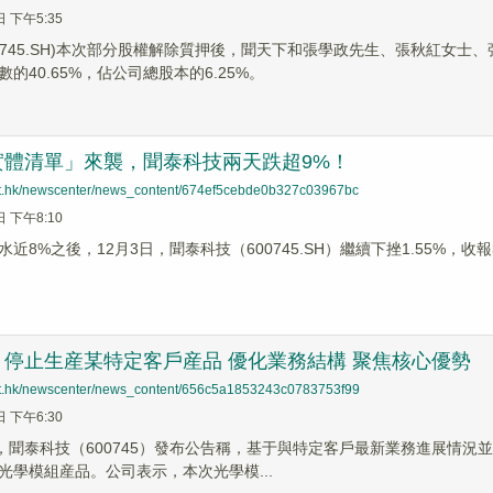
日 下午5:35
00745.SH)本次部分股權解除質押後，聞天下和張學政先生、張秋紅女士、
的40.65%，佔公司總股本的6.25%。
實體清單」來襲，聞泰科技兩天跌超9%！
net.hk/newscenter/news_content/674ef5cebde0b327c03967bc
日 下午8:10
近8%之後，12月3日，聞泰科技（600745.SH）繼續下挫1.55%，收報3
停止生産某特定客戶産品 優化業務結構 聚焦核心優勢
net.hk/newscenter/news_content/656c5a1853243c0783753f99
日 下午6:30
間，聞泰科技（600745）發布公告稱，基于與特定客戶最新業務進展情
光學模組産品。公司表示，本次光學模...