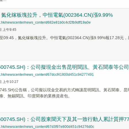
化镓板塊拉升，中恒電氣(002364.CN)漲9.99%
net.hk/newscenter/news_content/682e81b0c4cf2fb9dff19a0e
日 上午9:45
9:45，氮化镓板塊拉升。中恒電氣(002364.CN)漲9.99%報17.28元，星
600745.SH)：公司擬現金出售昆明聞訊、黃石聞泰等公
net.hk/newscenter/news_content/67dccf41800d451c94277491
日 上午10:27
00745.SH)公告稱，公司擬以現金交易的方式轉讓昆明聞訊、黃石聞泰、
泰、無錫聞訊、印度聞泰的業務資産包。
600745.SH)：公司股東聞天下及其一致行動人累計質押77
net.hk/newscenter/news_content/67d3f97e800d451c94276d0c