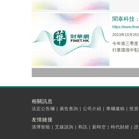
聞泰科技
https://www.fi
2023年10月26
今年第三季度，
行業環境中彰
相關訊息
法定公告欄
|
廣告查詢
|
公司介紹
|
專欄邀稿
|
投資
友情鏈接
清博智能
|
艾媒諮詢
|
和訊
|
新時空
|
時代財經
|
證