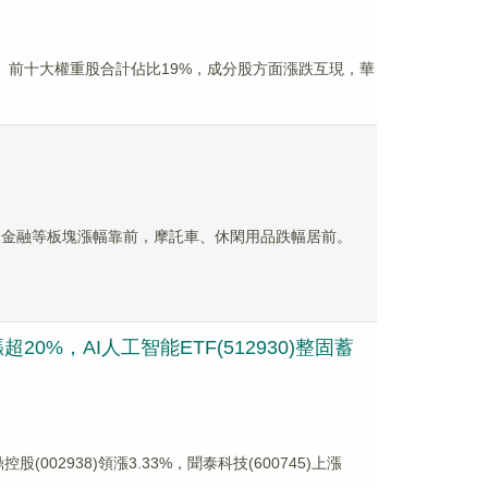
9.00億元。前十大權重股合計佔比19%，成分股方面漲跌互現，華
多元金融等板塊漲幅靠前，摩託車、休閑用品跌幅居前。
0%，AI人工智能ETF(512930)整固蓄
(002938)領漲3.33%，聞泰科技(600745)上漲