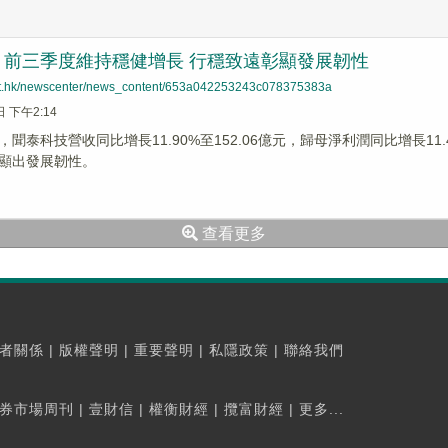
：前三季度維持穩健增長 行穩致遠彰顯發展韌性
net.hk/newscenter/news_content/653a042253243c078375383a
日 下午2:14
聞泰科技營收同比增長11.90%至152.06億元，歸母淨利潤同比增長11
顯出發展韌性。
查看更多
者關係
|
版權聲明
|
重要聲明
|
私隱政策
|
聯絡我們
券市場周刊
|
壹財信
|
權衡財經
|
攬富財經
|
更多...