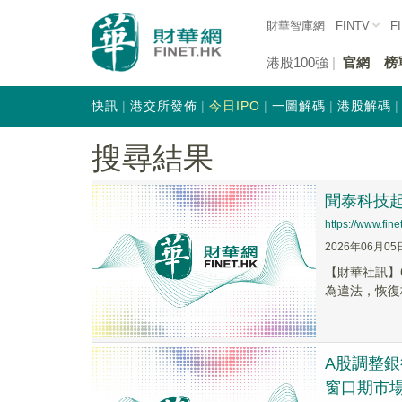
財華智庫網
FINTV
F
港股100強
官網
榜
快訊
港交所發佈
今日IPO
一圖解碼
港股解碼
搜尋結果
聞泰科技
https://www.fi
2026年06月05
【財華社訊】
為違法，恢復
A股調整銀
窗口期市