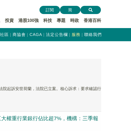
訂閱
简
遞
投資
港股100強
科技
專題
時政
香港百科
社區
商協會
CAGA
法定公告欄
服務
聯絡我們
民法院起訴安世荷蘭，法院已立案。核心訴求：要求確認行
的第三大權重行業銀行佔比超7%，機構：三季報