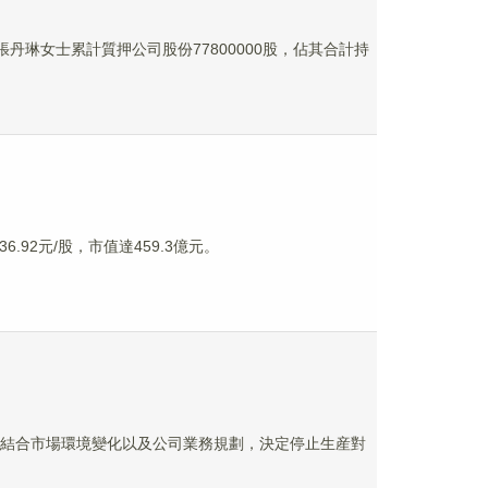
張丹琳女士累計質押公司股份77800000股，佔其合計持
6.92元/股，市值達459.3億元。
況並結合市場環境變化以及公司業務規劃，決定停止生産對