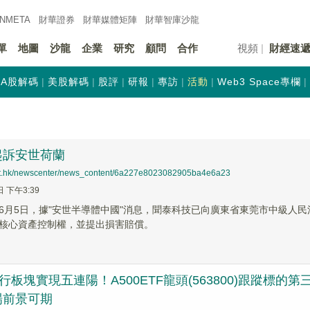
INMETA
財華證券
財華
媒體矩陣
財華
智庫沙龍
單
地圖
沙龍
企業
研究
顧問
合作
視頻
財經速
A股解碼
美股解碼
股評
研報
專訪
活動
Web3 Space專欄
起訴安世荷蘭
net.hk/newscenter/news_content/6a227e8023082905ba4e6a23
日 下午3:39
6月5日，據"安世半導體中國"消息，聞泰科技已向廣東省東莞市中級人
核心資產控制權，並提出損害賠償。
行板塊實現五連陽！A500ETF龍頭(563800)跟蹤標
場前景可期