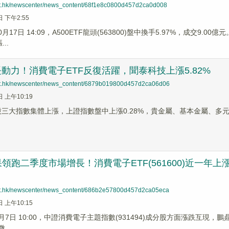
net.hk/newscenter/news_content/68f1e8c0800d457d2ca0d008
日 下午2:55
10月17日 14:09，A500ETF龍頭(563800)盤中換手5.97%，成交
..
長動力！消費電子ETF反復活躍，聞泰科技上漲5.82%
net.hk/newscenter/news_content/6879b019800d457d2ca06d06
日 上午10:19
A股三大指數集體上漲，上證指數盤中上漲0.28%，貴金屬、基本金屬、
跑二季度市場增長！消費電子ETF(561600)近一年上漲超2
net.hk/newscenter/news_content/686b2e57800d457d2ca05eca
日 上午10:15
月7日 10:00，中證消費電子主題指數(931494)成分股方面漲跌互現，鵬鼎控股
...