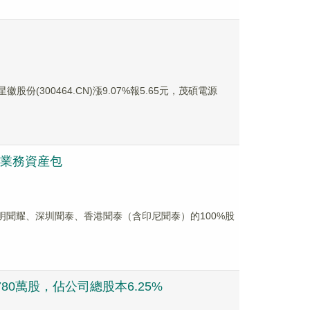
徽股份(300464.CN)漲9.07%報5.65元，茂碩電源
司業務資産包
昆明聞耀、深圳聞泰、香港聞泰（含印尼聞泰）的100%股
80萬股，佔公司總股本6.25%