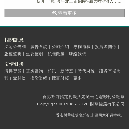
提升，預計今年北上資金將持續大幅淨流入，年
初至今加倉幅度最大的仍然是食品飲料和耐用消
查看更多
費品。如果...
相關訊息
法定公告欄
|
廣告查詢
|
公司介紹
|
專欄邀稿
|
投資者關係
|
版權聲明
|
重要聲明
|
私隱政策
|
聯絡我們
友情鏈接
清博智能
|
艾媒諮詢
|
和訊
|
新時空
|
時代財經
|
證券市場周
刊
|
壹財信
|
權衡財經
|
攬富財經
|
更多...
香港政府指定刊載法定通告之憲報刊登報章
Copyright © 1998 - 2026 財華控股有限公司
香港財華社版權所有,未經同意不得轉載。