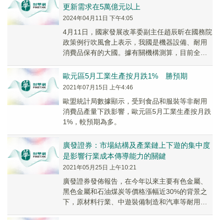
更新需求在5萬億元以上
2024年04月11日 下午4:05
4月11日，國家發展改革委副主任趙辰昕在國務院
政策例行吹風會上表示，我國是機器設備、耐用
消費品保有的大國。據有關機構測算，目前全社
會設備存量資產淨值大約是39.3萬億元，其中工
業...
歐元區5月工業生產按月跌1% 勝預期
2021年07月15日 上午4:46
歐盟統計局數據顯示，受到食品和服裝等非耐用
消費品產量下跌影響，歐元區5月工業生產按月跌
1%，較預期為多。
廣發證券：市場結構及產業鏈上下遊的集中度
是影響行業成本傳導能力的關鍵
2021年05月25日 上午10:21
廣發證券發佈報告，在今年以來主要有色金屬、
黑色金屬和石油煤炭等價格漲幅近30%的背景之
下，原材料行業、中遊裝備制造和汽車等耐用消
費品制造行業原材料購進價格普遍上漲，4月各行