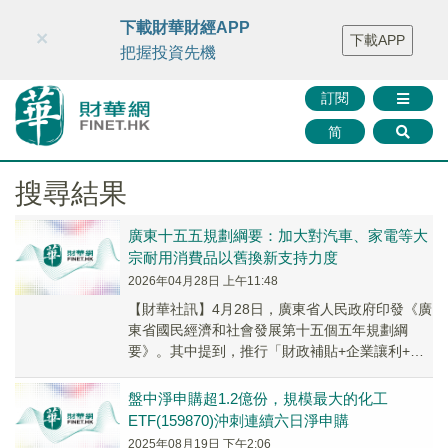
財華智庫網
FINTV
FINMETA
財華證券
媒體矩陣
下載財華財經APP
×
下載APP
智庫沙龍
聯絡我們
把握投資先機
訂閱
简
搜尋結果
廣東十五五規劃綱要：加大對汽車、家電等大
宗耐用消費品以舊換新支持力度
2026年04月28日 上午11:48
【財華社訊】4月28日，廣東省人民政府印發《廣
東省國民經濟和社會發展第十五個五年規劃綱
要》。其中提到，推行「財政補貼+企業讓利+金
融賦能」模式，加大對汽車、家電等大宗耐用消
費品以...
盤中淨申購超1.2億份，規模最大的化工
ETF(159870)沖刺連續六日淨申購
2025年08月19日 下午2:06