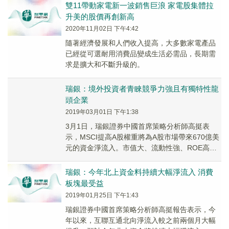
業PM...
雙11帶動家電新一波銷售巨浪 家電股集體拉
升美的股價再創新高
2020年11月02日 下午4:42
隨著經濟發展和人們收入提高，大多數家電產品
已經從可選耐用消費品變成生活必需品，長期需
求是擴大和不斷升級的。
瑞銀：境外投資者青睞競爭力強且有獨特性龍
頭企業
2019年03月01日 下午1:38
3月1日，瑞銀證券中國首席策略分析師高挺表
示，MSCI提高A股權重將為A股市場帶來670億美
元的資金淨流入。市值大、流動性強、ROE高且
盈利確定性高行業方面，海外投資者明顯一直
都...
瑞銀：今年北上資金料持續大幅淨流入 消費
板塊最受益
2019年01月25日 下午1:43
瑞銀證券中國首席策略分析師高挺報告表示，今
年以來，互聯互通北向淨流入較之前兩個月大幅