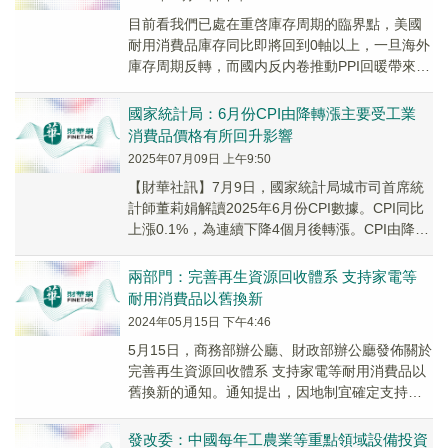
目前看我們已處在重啓庫存周期的臨界點，美國
耐用消費品庫存同比即將回到0軸以上，一旦海外
庫存周期反轉，而國内反内卷推動PPI回暖帶來下
遊補庫，甚至結構性行業出現需求爆發。
國家統計局：6月份CPI由降轉漲主要受工業
消費品價格有所回升影響
2025年07月09日 上午9:50
【財華社訊】7月9日，國家統計局城市司首席統
計師董莉娟解讀2025年6月份CPI數據。CPI同比
上漲0.1%，為連續下降4個月後轉漲。CPI由降轉
漲主要受工業消費品價格有所回升影...
兩部門：完善再生資源回收體系 支持家電等
耐用消費品以舊換新
2024年05月15日 下午4:46
5月15日，商務部辦公廳、財政部辦公廳發佈關於
完善再生資源回收體系 支持家電等耐用消費品以
舊換新的通知。通知提出，因地制宜確定支持方
向。結合實際，統籌用好縣域商業建設行動相關
資金...
發改委：中國每年工農業等重點領域設備投資