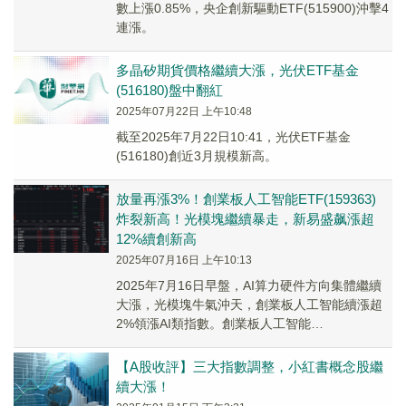
數上漲0.85%，央企創新驅動ETF(515900)沖擊4
連漲。
多晶矽期貨價格繼續大漲，光伏ETF基金
(516180)盤中翻紅
2025年07月22日 上午10:48
截至2025年7月22日10:41，光伏ETF基金
(516180)創近3月規模新高。
放量再漲3%！創業板人工智能ETF(159363)
炸裂新高！光模塊繼續暴走，新易盛飙漲超
12%續創新高
2025年07月16日 上午10:13
2025年7月16日早盤，AI算力硬件方向集體繼續
大漲，光模塊牛氣沖天，創業板人工智能續漲超
2%領漲AI類指數。創業板人工智能
ETF（159363）場内再度漲超3%炸裂新高。
【A股收評】三大指數調整，小紅書概念股繼
續大漲！