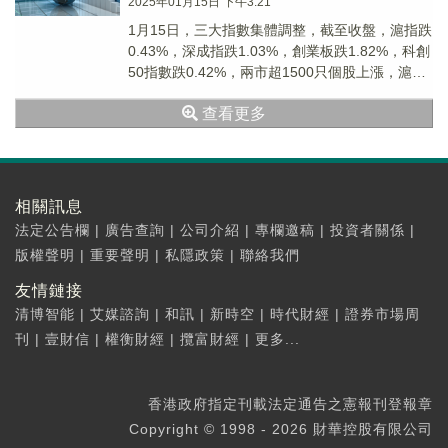
2025年01月15日 下午3:21
1月15日，三大指數集體調整，截至收盤，滬指跌
0.43%，深成指跌1.03%，創業板跌1.82%，科創
50指數跌0.42%，兩市超1500只個股上漲，滬深
兩市今日成交額約1.19萬億元。
查看更多
相關訊息
法定公告欄
|
廣告查詢
|
公司介紹
|
專欄邀稿
|
投資者關係
|
版權聲明
|
重要聲明
|
私隱政策
|
聯絡我們
友情鏈接
清博智能
|
艾媒諮詢
|
和訊
|
新時空
|
時代財經
|
證券市場周
刊
|
壹財信
|
權衡財經
|
攬富財經
|
更多...
香港政府指定刊載法定通告之憲報刊登報章
Copyright © 1998 - 2026 財華控股有限公司