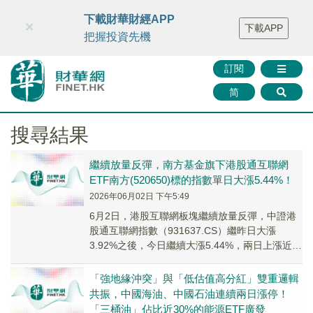
財華智庫網
FINTV
FINMETA
財華證券
媒體矩陣
下載財華財經APP
×
下載APP
智庫沙龍
聯絡我們
把握投資先機
訂閱
简
搜尋結果
繼續放量反彈，南方基金旗下港股通互聯網
ETF南方(520650)標的指數單日大漲5.44%！
2026年06月02日 下午5:49
6月2日，港股互聯網板塊繼續放量反彈，中證港
股通互聯網指數（931637.CS）繼昨日大漲
3.92%之後，今日繼續大漲5.44%，兩日上漲近
10%。
「強地緣沖突」與「低估值高分紅」雙重邏輯
共振，中國海油、中國石油連續兩日漲停！
「三桶油」佔比近30%的能源ETF廣發