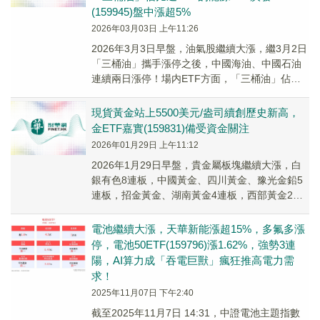
(159945)盤中漲超5%
2026年03月03日 上午11:26
2026年3月3日早盤，油氣股繼續大漲，繼3月2日
「三桶油」攜手漲停之後，中國海油、中國石油
連續兩日漲停！場内ETF方面，「三桶油」佔比
近30%的能源ETF廣發(159945)盤...
現貨黃金站上5500美元/盎司續創歷史新高，
金ETF嘉實(159831)備受資金關注
2026年01月29日 上午11:12
2026年1月29日早盤，貴金屬板塊繼續大漲，白
銀有色8連板，中國黃金、四川黃金、豫光金鉛5
連板，招金黃金、湖南黃金4連板，西部黃金2連
板，曉程科技漲近19%，股價續創歷史新高。
電池繼續大漲，天華新能漲超15%，多氟多漲
停，電池50ETF(159796)漲1.62%，強勢3連
陽，AI算力成「吞電巨獸」瘋狂推高電力需
求！
2025年11月07日 下午2:40
截至2025年11月7日 14:31，中證電池主題指數