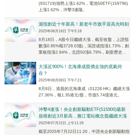
(931719)強勢上漲1.62%，電池50ETF(159796)
上漲1.62%，沖擊3連陽。
滬指創近十年新高！新老牛市旗手迎高光時刻
2025年08月18日 下午5:18
8月18日，A股今日繼續大漲，截至收盤，上證指
數漲0.85%報3728.03點，深證成指漲1.73%，創
業板指漲2.84%，北證50漲6.79%，刷新歷史新
高，A股全天成交2.8...
大漲近900%！北海康成股價走強的底氣何
在？
2025年08月08日 下午7:21
8月8日，港股的北海康成（01228.HK）繼續大漲
27.36%，報1.35港元/股，市值5.74億港元。
沖擊4連漲！央企創新驅動ETF(515900)最新
規模創近3月新高，雅江電站概念股繼續大漲
2025年07月22日 上午11:26
截至2025年7月22日11:20，中證央企創新驅動指