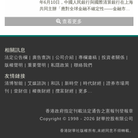
年6月10日，中國人民銀行與國際清算銀行在上海
共同主辦「應對全球金融不確定性——金融市場
發展、投資策略與國際貨幣體系」高級別會
查看更多
議。...
相關訊息
法定公告欄
|
廣告查詢
|
公司介紹
|
專欄邀稿
|
投資者關係
|
版權聲明
|
重要聲明
|
私隱政策
|
聯絡我們
友情鏈接
清博智能
|
艾媒諮詢
|
和訊
|
新時空
|
時代財經
|
證券市場周
刊
|
壹財信
|
權衡財經
|
攬富財經
|
更多...
香港政府指定刊載法定通告之憲報刊登報章
Copyright © 1998 - 2026 財華控股有限公司
香港財華社版權所有,未經同意不得轉載。