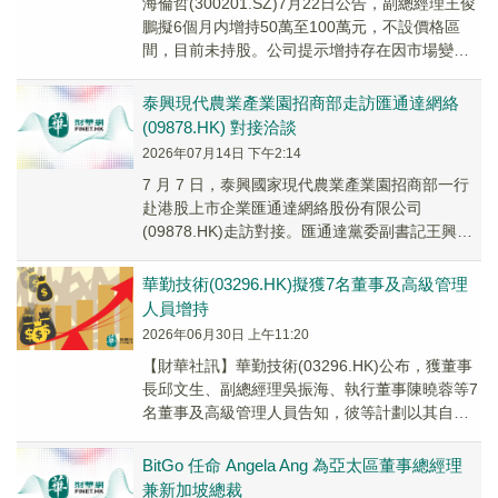
海倫哲(300201.SZ)7月22日公告，副總經理王俊
鵬擬6個月内增持50萬至100萬元，不設價格區
間，目前未持股。公司提示增持存在因市場變化
無法實施的風險，不會導致控制權變更。
泰興現代農業產業園招商部走訪匯通達網絡
(09878.HK) 對接洽談
2026年07月14日 下午2:14
7 月 7 日，泰興國家現代農業產業園招商部一行
赴港股上市企業匯通達網絡股份有限公司
(09878.HK)走訪對接。匯通達黨委副書記王興
華、鄉村振興項目總經理王義參與座談交流。
華勤技術(03296.HK)擬獲7名董事及高級管理
人員增持
2026年06月30日 上午11:20
【財華社訊】華勤技術(03296.HK)公布，獲董事
長邱文生、副總經理吳振海、執行董事陳曉蓉等7
名董事及高級管理人員告知，彼等計劃以其自有
資金增持其於公司股份之直接持股。各相關人...
BitGo 任命 Angela Ang 為亞太區董事總經理
兼新加坡總裁