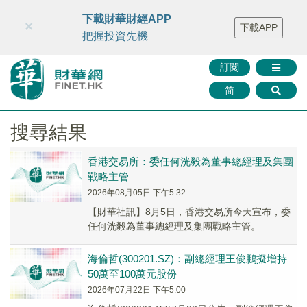
財華智庫網
FINTV
FINMETA
財華證券
媒體矩陣
下載財華財經APP
×
下載APP
智庫沙龍
聯絡我們
把握投資先機
訂閱
简
搜尋結果
香港交易所：委任何洸毅為董事總經理及集團
戰略主管
2026年08月05日 下午5:32
【財華社訊】8月5日，香港交易所今天宣布，委
任何洸毅為董事總經理及集團戰略主管。
海倫哲(300201.SZ)：副總經理王俊鵬擬增持
50萬至100萬元股份
2026年07月22日 下午5:00