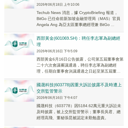
2026年06月18日 上午10:06
Techub News 消息，據 CryptoBriefing 報道，
BitGo 已任命前新加坡金融管理局（MAS）官員
Angela Ang 為亞太區董事總經理兼 BitGo ...
西部黃金(601069.SH)：聘任李志軍為副總經
理
2026年06月16日 下午5:09
西部黃金6月16日公告披露，公司第五屆董事會第
二十六次會議審議通過，聘任李志軍為副總經
理，任期自董事會決議通過之日起至第五屆董事
會任期屆滿。
國晟科技(603778)因重大訴訟披露不及時遭上
交所監管警示
2026年06月16日 下午4:07
國晟科技（603778）因5184.62萬元重大訴訟未
及時披露，被上交所監管警示；董事長吳君、總
經理高飛、董秘張昆被認定未勤勉盡責。