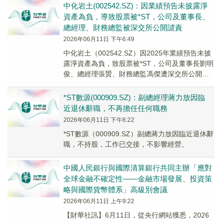
中化岩土(002542.SZ)：因業績預告未披露淨
資產為負，導致股票被*ST，公司及董事長、
總經理、財務總監被深交所公開譴責
2026年06月11日 下午6:49
中化岩土（002542.SZ）因2025年業績預告未披
露淨資產為負，致股票被*ST，公司及董事長劉明
俊、總經理張贇、財務總監馮傑遭深交所公開譴
責。
*ST數源(000909.SZ)：副總經理蔣力放因臨
近退休辭職，不再擔任任何職務
2026年06月11日 下午6:22
*ST數源（000909.SZ）副總蔣力放因臨近退休辭
職，不持股，工作已交接，不影響經營。
中國人民銀行與國際清算銀行共同主辦「應對
全球金融不確定性——金融市場發展、投資策
略與國際貨幣體系」高級別會議
2026年06月11日 上午9:22
【財華社訊】6月11日，從央行網站獲悉，2026