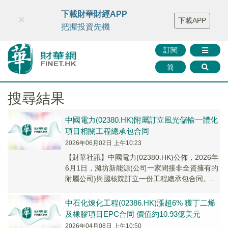
財華智庫網
FINTV
FINMETA
財華證券
媒體矩陣
下載財華財經APP
×
下載APP
智庫沙龍
聯絡我們
把握投資先機
訂閱
简
搜尋結果
中國電力(02380.HK)附屬訂立風光儲輸一體化
項目相關工程總承包合同
2026年06月02日 上午10:23
​【財華社訊】中國電力(02380.HK)公佈，2026年
6月1日，濰坊新能源(公司一家間接非全資擁有的
附屬公司)與國核院訂立一份工程總承包合同。根
據該合同，承包商將提供總承包服...
中石化煉化工程(02386.HK)漲超6% 獲丁二烯
及橡膠項目EPC合同 價值約10.93億美元
2026年04月08日 上午10:50