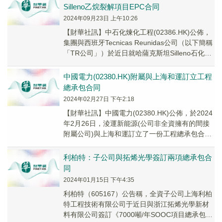
Silleno乙烷裂解項目EPC合同
2024年09月23日 上午10:26
【財華社訊】中石化煉化工程(02386.HK)公佈，
集團與西班牙Tecnicas Reunidas公司（以下簡稱
「TR公司」）於近日就哈薩克斯坦Silleno石化綜
合體項目乙烷裂...
中國電力(02380.HK)附屬與上海和運訂立工程
總承包合同
2024年02月27日 下午2:18
【財華社訊】中國電力(02380.HK)公佈，於2024
年2月26日，淩運新能源(公司非全資擁有的間接
附屬公司)與上海和運訂立了一份工程總承包合
同，據此上海和運將以代價約人民幣7...
利柏特：子公司與拓烯光學簽訂兩項總承包合
同
2024年01月15日 下午4:35
利柏特（605167）公告稱，全資子公司上海利柏
特工程技術有限公司于近日與浙江拓烯光學新材
料有限公司簽訂《7000噸/年SOOC項目總承包合