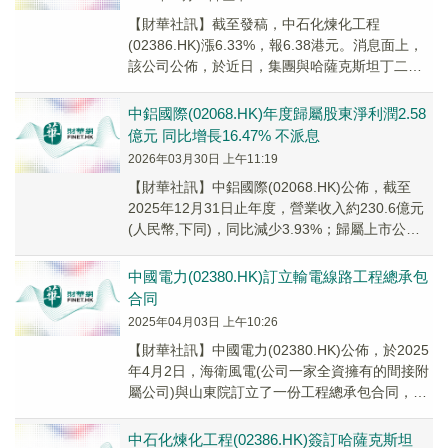
​【財華社訊】截至發稿，中石化煉化工程
(02386.HK)漲6.33%，報6.38港元。消息面上，
該公司公佈，於近日，集團與哈薩克斯坦丁二烯
有限責任公司(以下簡稱「項目業主」)於...
中鋁國際(02068.HK)年度歸屬股東淨利潤2.58
億元 同比增長16.47% 不派息​
2026年03月30日 上午11:19
​【財華社訊】中鋁國際(02068.HK)公佈，截至
2025年12月31日止年度，營業收入約230.6億元
(人民幣,下同)，同比減少3.93%；歸屬上市公司
股東淨利潤約2.58億...
中國電力(02380.HK)訂立輸電線路工程總承包
合同
2025年04月03日 上午10:26
【財華社訊】中國電力(02380.HK)公佈，於2025
年4月2日，海衛風電(公司一家全資擁有的間接附
屬公司)與山東院訂立了一份工程總承包合同，據
此山東院將以代價人民幣6150....
中石化煉化工程(02386.HK)簽訂哈薩克斯坦