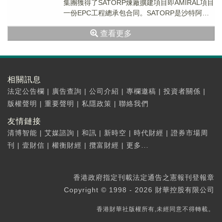
集團獲得了SATORP煉廠擴建項目即AMIRAL項目
一份EPC工程總承包合同。SATORP是沙特阿拉
伯國家石油公司(Saudi...
查看更多
相關訊息
法定公告欄
|
廣告查詢
|
公司介紹
|
專欄邀稿
|
投資者關係
|
版權聲明
|
重要聲明
|
私隱政策
|
聯絡我們
友情鏈接
清博智能
|
艾媒諮詢
|
和訊
|
新時空
|
時代財經
|
證券市場周
刊
|
壹財信
|
權衡財經
|
攬富財經
|
更多...
香港政府指定刊載法定通告之憲報刊登報章
Copyright © 1998 - 2026 財華控股有限公司
香港財華社版權所有,未經同意不得轉載。