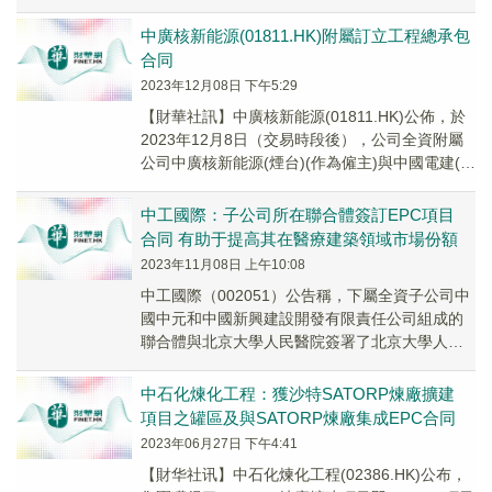
同協議書》及《41000噸/年光學樹脂...
中廣核新能源(01811.HK)附屬訂立工程總承包
合同
2023年12月08日 下午5:29
【財華社訊】中廣核新能源(01811.HK)公佈，於
2023年12月8日（交易時段後），公司全資附屬
公司中廣核新能源(煙台)(作為僱主)與中國電建(作
為承包商)訂立工程總承包合同...
中工國際：子公司所在聯合體簽訂EPC項目
合同 有助于提高其在醫療建築領域市場份額
2023年11月08日 上午10:08
中工國際（002051）公告稱，下屬全資子公司中
國中元和中國新興建設開發有限責任公司組成的
聯合體與北京大學人民醫院簽署了北京大學人民
醫院雄安院區建設工程EPC工程總承包合同。合
同...
中石化煉化工程：獲沙特SATORP煉廠擴建
項目之罐區及與SATORP煉廠集成EPC合同
2023年06月27日 下午4:41
【財华社讯】中石化煉化工程(02386.HK)公布，