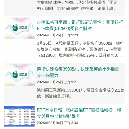
大盤價值休整」特徵。現金流指數憑借「零金
融」編制，規避保險銀行的拖累、跑贏上證。
市場風格再平衡，銀行彰顯防禦性！百億銀行
ETF華寶(512800)受資金關注
2026年03月26日 下午5:29
3月26日，A股縮量回調，滬指失守3900點，銀行
板塊逆市收紅，彰顯防禦性，百億銀行ETF華寶
（512800）場内價格收漲0.25%，日綫穩步3連
陽，站上10日綫。
滬指快速修復3900點，快速反彈的小盤股面
臨一個壓力
2026年03月26日 上午9:21
滬指周三重新站上3900點，當日全市場成交2.2萬
億，屬於縮量反彈。
ETF市場日報 | 電網設備ETF霸榜漲幅榜，糧
食與豆粕期貨聯動攀升
2026年03月04日 下午3:34