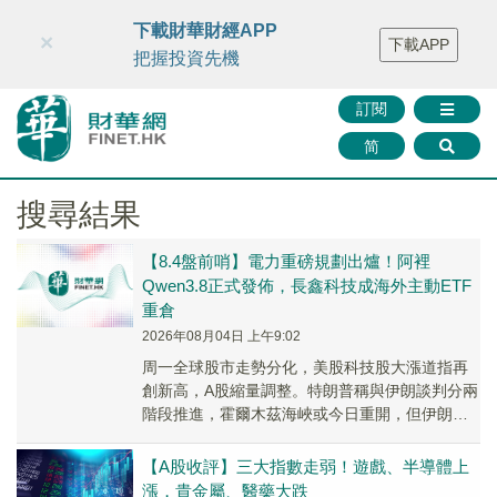
財華智庫網
FINTV
FINMETA
財華證券
媒體矩陣
下載財華財經APP
×
下載APP
智庫沙龍
聯絡我們
把握投資先機
訂閱
简
搜尋結果
【8.4盤前哨】電力重磅規劃出爐！阿裡
Qwen3.8正式發佈，長鑫科技成海外主動ETF
重倉
2026年08月04日 上午9:02
周一全球股市走勢分化，美股科技股大漲道指再
創新高，A股縮量調整。特朗普稱與伊朗談判分兩
階段推進，霍爾木茲海峽或今日重開，但伊朗已
拒絕美方提議。
【A股收評】三大指數走弱！遊戲、半導體上
漲，貴金屬、醫藥大跌