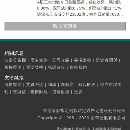
A股三大指數今日集體回調，截止收盤，滬指跌
0.98%；深證成指跌0.75%；創業板指跌1.41%。
滬深京三市成交額23882億，較昨日縮量7698
億。
查看更多
相關訊息
法定公告欄
|
廣告查詢
|
公司介紹
|
專欄邀稿
|
投資者關係
|
版權聲明
|
重要聲明
|
私隱政策
|
聯絡我們
友情鏈接
清博智能
|
艾媒諮詢
|
和訊
|
新時空
|
時代財經
|
證券市場周
刊
|
壹財信
|
權衡財經
|
攬富財經
|
更多...
香港政府指定刊載法定通告之憲報刊登報章
Copyright © 1998 - 2026 財華控股有限公司
香港財華社版權所有,未經同意不得轉載。