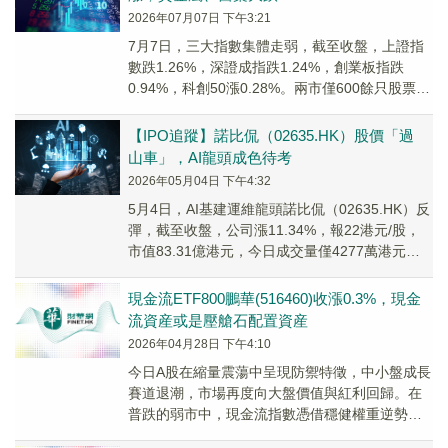
2026年07月07日 下午3:21
7月7日，三大指數集體走弱，截至收盤，上證指
數跌1.26%，深證成指跌1.24%，創業板指跌
0.94%，科創50漲0.28%。兩市僅600餘只股票飄
紅，兩市成交額約2.58萬億元，明顯縮量。
【IPO追蹤】諾比侃（02635.HK）股價「過
山車」，AI龍頭成色待考
2026年05月04日 下午4:32
5月4日，AI基建運維龍頭諾比侃（02635.HK）反
彈，截至收盤，公司漲11.34%，報22港元/股，
市值83.31億港元，今日成交量僅4277萬港元，
相比昨日嚴重縮量，顯示出反彈成色不足。
現金流ETF800鵬華(516460)收漲0.3%，現金
流資産或是壓艙石配置資産
2026年04月28日 下午4:10
今日A股在縮量震蕩中呈現防禦特徵，中小盤成長
賽道退潮，市場再度向大盤價值與紅利回歸。在
普跌的弱市中，現金流指數憑借穩健權重逆勢發
力、跑贏大盤。