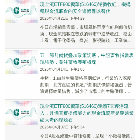
現金流ETF800鵬華(516460)逆勢收紅，機構
稱現金流底倉的安全邊際難以替代
2026年04月21日 下午4:29
今日市場縮量震蕩，市場風格再度向紅利價值切
換，現金流指數在普跌的弱市中逆勢收紅。盤面
上看，電子化學品、煤炭、影視院綫、工業氣
體、玻璃纖維、鋰電等板塊和概念漲幅居前。
五一節前備貨疊加政策託底，中證畜牧指數表
現強勢，關注畜牧養殖板塊
2026年04月14日 下午1:03
生豬：1.由於生豬價格長期低迷，行業陷入深度
虧損，北方産區的養殖戶虧損抗價情緒強烈，普
遍選擇縮量惜售，減少了市場上的生豬供應，從
而支撐了當地豬價的反彈；
現金流ETF800鵬華(516460)連續7天獲淨流
入，具備真實提價能力的現金流資産是穿越業
績大考的壓艙石
2026年04月07日 下午5:34
今日A股在縮量中普漲修復，呈現「小微盤活躍、