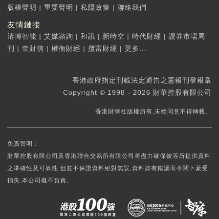
版權聲明
|
重要聲明
|
私隱政策
|
聯絡我們
友情鏈接
清博智能
|
艾媒諮詢
|
和訊
|
新時空
|
時代財經
|
證券市場周
刊
|
壹財信
|
權衡財經
|
攬富財經
|
更多...
香港政府指定刊載法定通告之憲報刊登報章
Copyright © 1998 - 2026 財華控股有限公司
香港財華社版權所有,未經同意不得轉載。
免責聲明：
財華控股有限公司及香港聯合交易所有限公司將盡力確保彼等所提供資料
之準確性及可靠性,但並不保證資料絕對無誤,資料如有錯漏而令閣下蒙受
損失,本公司概不負責。