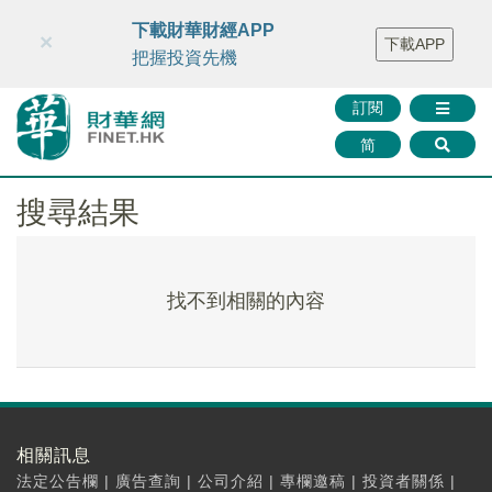
財華智庫網
FINTV
FINMETA
財華證券
媒體矩陣
下載財華財經APP
×
下載APP
智庫沙龍
聯絡我們
把握投資先機
訂閱
简
搜尋結果
找不到相關的內容
相關訊息
法定公告欄
|
廣告查詢
|
公司介紹
|
專欄邀稿
|
投資者關係
|