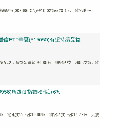
網銳捷(002396.CN)漲10.02%報29.1元，紫光股份
TF華夏(515050)有望持續受益
面漲跌互現，領益智造領漲6.95%，網宿科技上漲5.72%，紫
956)所跟蹤指數收漲近6%
1%，電連技術上漲19.99%，網宿科技上漲14.77%，大族