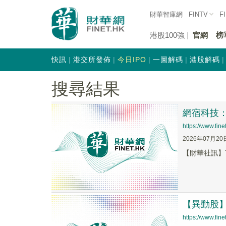
財華智庫網
FINTV
F
港股100強
官網
榜
快訊
港交所發佈
今日IPO
一圖解碼
港股解碼
搜尋結果
網宿科技
https://www.fi
2026年07月20
【財華社訊】7
【異動股】I
https://www.fi