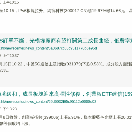
日 上午10:15
0:15，IPv6板塊拉升。網宿科技(300017.CN)漲19.97%報14.66元，星
CS訂單不斷，光模塊廠商有望打開第二成長曲綫，低費率通信E
net.hk/newscenter/news_content/6a0687cc65c9511770b6e95d
日 上午10:37
5月15日10:22，中證5G通信主題指數(931079)下跌0.58%。成分股方
63%。
著緩和，成長板塊迎來高彈性修復，創業板ETF建信(159
net.hk/newscenter/news_content/69d6032f65c95112e0088e02
日 下午3:23
4月8日收盤，創業板指數(399006)上漲5.91%，樣本股藍色光標上漲20.0
創等個股均上漲。