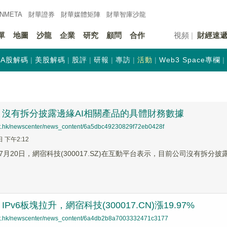
INMETA
財華證券
財華
媒體矩陣
財華
智庫沙龍
單
地圖
沙龍
企業
研究
顧問
合作
視頻
財經速
A股解碼
美股解碼
股評
研報
專訪
活動
Web3 Space專欄
：沒有拆分披露邊緣AI相關產品的具體財務數據
net.hk/newscenter/news_content/6a5dbc49230829f72eb0428f
日 下午2:12
月20日，網宿科技(300017.SZ)在互動平台表示，目前公司沒有拆分
Pv6板塊拉升，網宿科技(300017.CN)漲19.97%
net.hk/newscenter/news_content/6a4db2b8a7003332471c3177