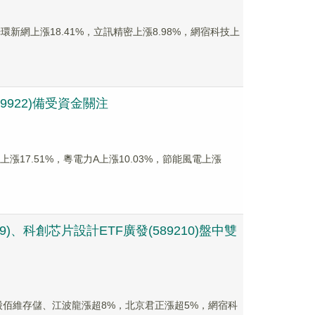
分股光環新網上漲18.41%，立訊精密上漲8.98%，網宿科技上
9922)備受資金關注
上漲17.51%，粵電力A上漲10.03%，節能風電上漲
、科創芯片設計ETF廣發(589210)盤中雙
，成分股佰維存儲、江波龍漲超8%，北京君正漲超5%，網宿科