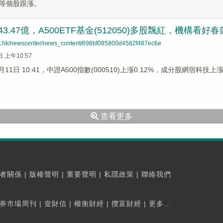
等個股跟漲。
3.47億，A500ETF基金(512050)多股飄紅，機構看好
net.hk/newscenter/news_content/698bf085800d4582f487ec6e
日 上午10:57
月11日 10:41，中證A500指數(000510)上漲0.12%，成分股網宿科技
查看更多
者關係
|
版權聲明
|
重要聲明
|
私隱政策
|
聯絡我們
券市場周刊
|
壹財信
|
權衡財經
|
攬富財經
|
更多...