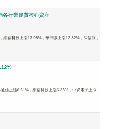
衡佈局各行業優質核心資産
漲停，網宿科技上漲13.08%，華潤微上漲12.32%，深信服，
12%
股天孚通信上漲6.61%，網宿科技上漲6.33%，中瓷電子上漲