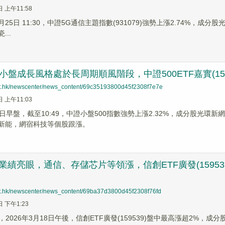
日 上午11:58
3月25日 11:30，中證5G通信主題指數(931079)強勢上漲2.74%，成
...
小盤成長風格處於長周期順風階段，中證500ETF嘉實(15
net.hk/newscenter/news_content/69c35193800d45f2308f7e7e
日 上午11:03
25日早盤，截至10:49，中證小盤500指數強勢上漲2.32%，成分股光環新網
浙江新能，網宿科技等個股跟漲。
業績亮眼，通信、存儲芯片等領漲，信創ETF廣發(159539)
net.hk/newscenter/news_content/69ba37d3800d45f2308f76fd
日 下午1:23
，2026年3月18日午後，信創ETF廣發(159539)盤中最高漲超2%