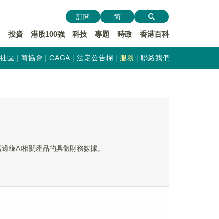
訂閱
简
遞
投資
港股100強
科技
專題
時政
香港百科
社區
商協會
CAGA
法定公告欄
服務
聯絡我們
披露邊緣AI相關產品的具體財務數據。