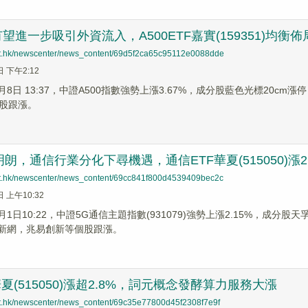
望進一步吸引外資流入，A500ETF嘉實(159351)均
net.hk/newscenter/news_content/69d5f2ca65c95112e0088dde
日 下午2:12
4月8日 13:37，中證A500指數強勢上漲3.67%，成分股藍色光標20cm
股跟漲。
明朗，通信行業分化下尋機遇，通信ETF華夏(515050)漲2.
net.hk/newscenter/news_content/69cc841f800d4539409bec2c
日 上午10:32
4月1日10:22，中證5G通信主題指數(931079)強勢上漲2.15%，成分
光環新網，兆易創新等個股跟漲。
華夏(515050)漲超2.8%，詞元概念發酵算力服務大漲
net.hk/newscenter/news_content/69c35e77800d45f2308f7e9f