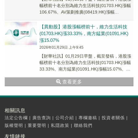
幅榜前十名分別為維力生活科技(01703.HK)漲幅
106.67%、AV策劃推廣(08419.HK)漲幅
62.50%、WT集團(08...
【異動股】港股漲幅榜前十，維力生活科技
(01703.HK)漲33.33%，南方錳業(01091.HK)
漲15.07%
2026年01月29日 上午9:45
【財華社訊】01月29日早盤，截至發稿，港股漲
幅榜前十名分別為維力生活科技(01703.HK)漲幅
33.33%、南方錳業(01091.HK)漲幅15.07%、恒
生黃金ETF(03...
查看更多
相關訊息
法定公告欄
|
廣告查詢
|
公司介紹
|
專欄邀稿
|
投資者關係
|
版權聲明
|
重要聲明
|
私隱政策
|
聯絡我們
友情鏈接