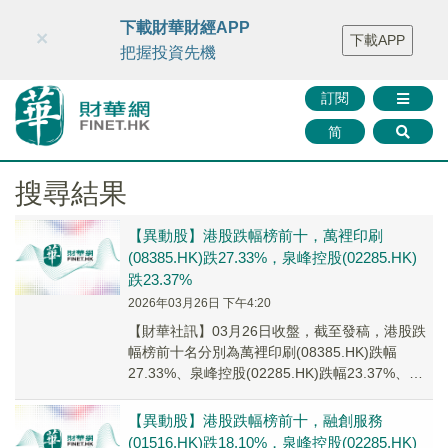
財華智庫網
FINTV
FINMETA
財華證券
媒體矩陣
下載財華財經APP
×
下載APP
智庫沙龍
聯絡我們
把握投資先機
訂閱
简
搜尋結果
【異動股】港股跌幅榜前十，萬裡印刷
(08385.HK)跌27.33%，泉峰控股(02285.HK)
跌23.37%
2026年03月26日 下午4:20
【財華社訊】03月26日收盤，截至發稿，港股跌
幅榜前十名分別為萬裡印刷(08385.HK)跌幅
27.33%、泉峰控股(02285.HK)跌幅23.37%、融
創服務(01516.H...
【異動股】港股跌幅榜前十，融創服務
(01516.HK)跌18.10%，泉峰控股(02285.HK)