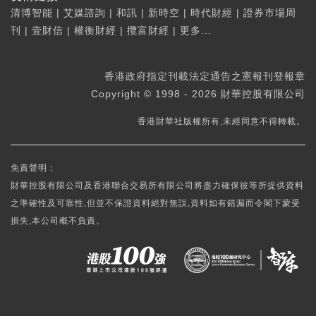
清博智能
|
艾媒諮詢
|
和訊
|
新時空
|
時代財經
|
證券市場周
刊
|
壹財信
|
權衡財經
|
攬富財經
|
更多...
香港政府指定刊載法定通告之憲報刊登報章
Copyright © 1998 - 2026 財華控股有限公司
香港財華社版權所有,未經同意不得轉載。
免責聲明：
財華控股有限公司及香港聯合交易所有限公司將盡力確保彼等所提供資料
之準確性及可靠性,但並不保證資料絕對無誤,資料如有錯漏而令閣下蒙受
損失,本公司概不負責。