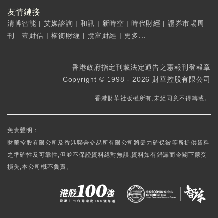
友情鏈接
清博智能
|
艾媒諮詢
|
和訊
|
新時空
|
時代財經
|
證券市場周
刊
|
壹財信
|
權衡財經
|
攬富財經
|
更多...
香港政府指定刊載法定通告之憲報刊登報章
Copyright © 1998 - 2026 財華控股有限公司
香港財華社版權所有,未經同意不得轉載。
免責聲明：
財華控股有限公司及香港聯合交易所有限公司將盡力確保彼等所提供資料
之準確性及可靠性,但並不保證資料絕對無誤,資料如有錯漏而令閣下蒙受
損失,本公司概不負責。