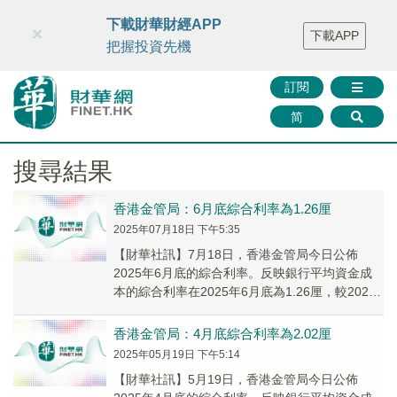
財華智庫網
FINTV
FINMETA
財華證券
媒體矩陣
下載財華財經APP
×
下載APP
智庫沙龍
聯絡我們
把握投資先機
訂閱
简
搜尋結果
香港金管局：6月底綜合利率為1.26厘
2025年07月18日 下午5:35
【財華社訊】7月18日，香港金管局今日公佈
2025年6月底的綜合利率。反映銀行平均資金成
本的綜合利率在2025年6月底為1.26厘，較2025
年5月底的1.61厘下跌35基點。綜...
香港金管局：4月底綜合利率為2.02厘
2025年05月19日 下午5:14
【財華社訊】5月19日，香港金管局今日公佈