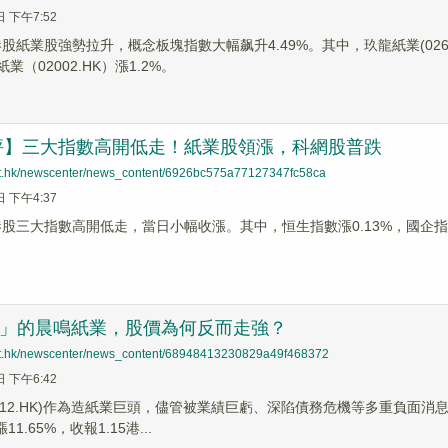
日 下午7:52
港股紙業股強勢拉升，概念板塊指數大幅飙升4.49%。其中，玖龍紙業(02689
紙業（02002.HK）漲1.2%。
評】三大指數高開低走！紙業股領漲，科網股普跌
net.hk/newscenter/news_content/6926bc575a77127347fc58ca
日 下午4:37
港股三大指數高開低走，當日小幅收漲。其中，恒生指數漲0.13%，國企指數
U」的晨鳴紙業，股價為何反而走強？
net.hk/newscenter/news_content/68948413230829a49f468372
日 下午6:42
1812.HK)作為造紙業巨頭，儘管被業績巨虧、深陷債務危機等多重負面
1.65%，收報1.15港...