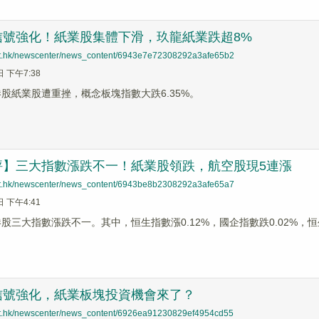
信號強化！紙業股集體下滑，玖龍紙業跌超8%
net.hk/newscenter/news_content/6943e7e72308292a3afe65b2
日 下午7:38
港股紙業股遭重挫，概念板塊指數大跌6.35%。
評】三大指數漲跌不一！紙業股領跌，航空股現5連漲
net.hk/newscenter/news_content/6943be8b2308292a3afe65a7
日 下午4:41
港股三大指數漲跌不一。其中，恒生指數漲0.12%，國企指數跌0.02%，恒
信號強化，紙業板塊投資機會來了？
net.hk/newscenter/news_content/6926ea91230829ef4954cd55