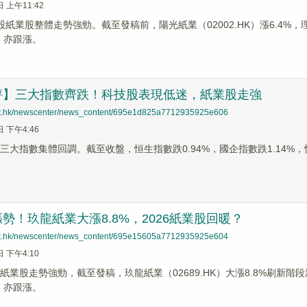
日 上午11:42
股紙業股整體走勢強勁。截至發稿前，陽光紙業（02002.HK）漲6.4%，理文
K）亦跟漲。
評】三大指數齊跌！科技股表現低迷，紙業股走強
net.hk/newscenter/news_content/695e1d825a7712935925e606
日 下午4:46
三大指數集體回調。截至收盤，恒生指數跌0.94%，國企指數跌1.14%，
勢！玖龍紙業大漲8.8%，2026紙業股回暖？
net.hk/newscenter/news_content/695e15605a7712935925e604
日 下午4:10
紙業股走勢強勁，截至發稿，玖龍紙業（02689.HK）大漲8.8%刷新階段新
K）亦跟漲。