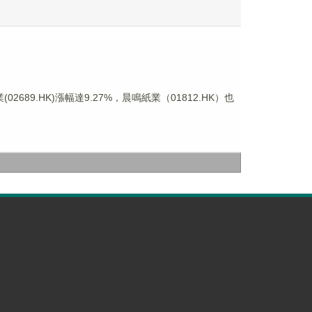
89.HK)漲幅達9.27%，晨鳴紙業（01812.HK）也