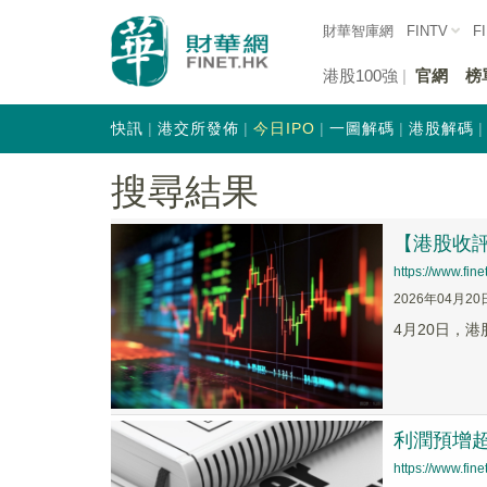
財華智庫網
FINTV
F
港股100強
官網
榜
快訊
港交所發佈
今日IPO
一圖解碼
港股解碼
搜尋結果
【港股收
https://www.fi
2026年04月20
4月20日，港
利潤預增超
https://www.fi