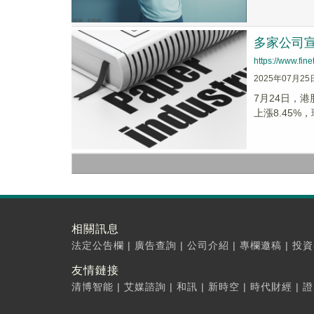
多家公司
https://www.fi
2025年07月25
7月24日，港
上漲8.45%，
相關訊息
法定公告欄
|
廣告查詢
|
公司介紹
|
專欄邀稿
|
投資
友情鏈接
清博智能
|
艾媒諮詢
|
和訊
|
新時空
|
時代財經
|
證