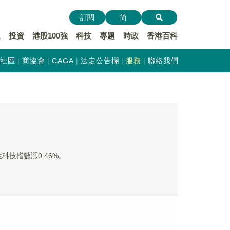
訂閱
简
遞
投資
港股100強
科技
專題
時政
香港百科
社區
商協會
CAGA
法定公告欄
服務
聯絡我們
科技指數漲0.46%。