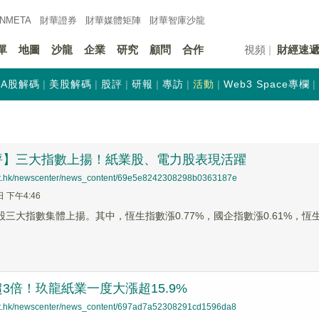
INMETA
財華證券
財華
媒體矩陣
財華
智庫沙龍
單
地圖
沙龍
企業
研究
顧問
合作
視頻
財經速
A股解碼
美股解碼
股評
研報
專訪
活動
Web3 Space專欄
評】三大指數上揚！紙業股、電力股表現活躍
net.hk/newscenter/news_content/69e5e8242308298b0363187e
日 下午4:46
股三大指數集體上揚。其中，恆生指數漲0.77%，國企指數漲0.61%，恆生
3倍！玖龍紙業一度大漲超15.9%
net.hk/newscenter/news_content/697ad7a52308291cd1596da8