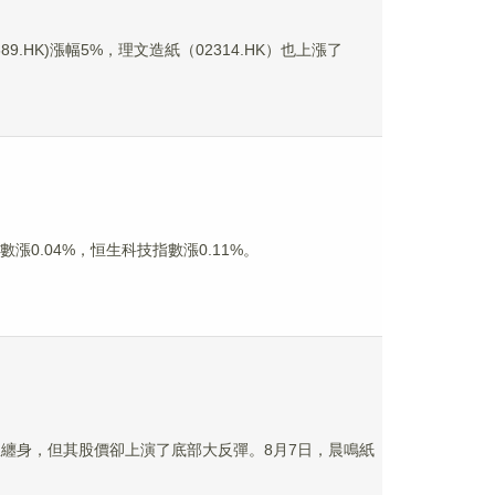
.HK)漲幅5%，理文造紙（02314.HK）也上漲了
漲0.04%，恒生科技指數漲0.11%。
消息纏身，但其股價卻上演了底部大反彈。8月7日，晨鳴紙