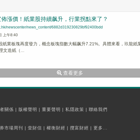
宣佈漲價！紙業股持續飙升，行業拐點來了？
net.hk/newscenter/news_content/6882d319230829bf92400bdd
日 上午8:40
股紙業板塊再度發力，概念板塊指數大幅飙升7.21%。具體來看，玖龍紙業(026
理文造紙（...
查看更多
者關係
|
版權聲明
|
重要聲明
|
私隱政策
|
聯絡我們
券市場周刊
|
壹財信
|
權衡財經
|
攬富財經
|
更多...