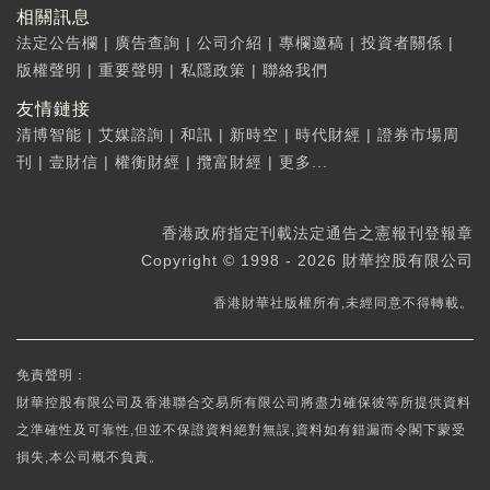
相關訊息
法定公告欄
|
廣告查詢
|
公司介紹
|
專欄邀稿
|
投資者關係
|
版權聲明
|
重要聲明
|
私隱政策
|
聯絡我們
友情鏈接
清博智能
|
艾媒諮詢
|
和訊
|
新時空
|
時代財經
|
證券市場周
刊
|
壹財信
|
權衡財經
|
攬富財經
|
更多...
香港政府指定刊載法定通告之憲報刊登報章
Copyright © 1998 - 2026 財華控股有限公司
香港財華社版權所有,未經同意不得轉載。
免責聲明：
財華控股有限公司及香港聯合交易所有限公司將盡力確保彼等所提供資料
之準確性及可靠性,但並不保證資料絕對無誤,資料如有錯漏而令閣下蒙受
損失,本公司概不負責。