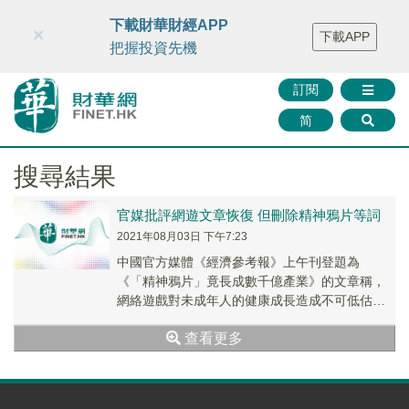
財華智庫網
FINTV
FINMETA
財華證券
媒體矩陣
下載財華財經APP
×
下載APP
智庫沙龍
聯絡我們
把握投資先機
訂閱
简
搜尋結果
官媒批評網遊文章恢復 但刪除精神鴉片等詞
2021年08月03日 下午7:23
中國官方媒體《經濟參考報》上午刊登題為
《「精神鴉片」竟長成數千億產業》的文章稱，
網絡遊戲對未成年人的健康成長造成不可低估的
影響，遊戲危害愈來愈得到社會的共識，常常用
查看更多
「精神鴉片」「電子毒品」指代。