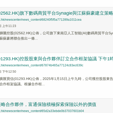
2562.HK)旗下數碼商貿平台Synagie與江蘇蘇豪建立策
net.hk/newscenter/news_content/68240f5f5a771289a1011cea
日 上午11:23
騰控股(02562.HK)公佈，公司旗下東南亞人工智能(AI)數碼商貿平台
蘇蘇豪將聯合推出一條...
01293.HK)控股股東與合作夥伴訂立合作框架協議 下午1
net.hk/newscenter/news_content/67874b465a77124c83ec639c
日 下午12:50
匯寶信(01293.HK)公佈，2025年1月15日上午九時，公司獲控股
合作框架協議。根據合作框...
策略合作夥伴，富通保險積極探索保險以外的價值
net.hk/newscenter/news_content/65d2a33ebde0b37037601b04