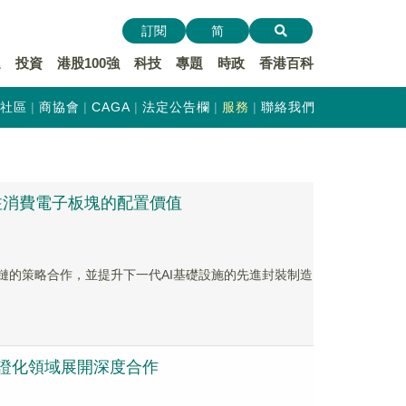
訂閱
简
遞
投資
港股100強
科技
專題
時政
香港百科
社區
商協會
CAGA
法定公告欄
服務
聯絡我們
關注消費電子板塊的配置價值
供應鏈的策略合作，並提升下一代AI基礎設施的先進封裝制造
外通證化領域展開深度合作