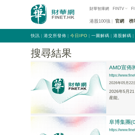
財華智庫網
FINTV
F
港股100強
官網
榜
快訊
港交所發佈
今日IPO
一圖解碼
港股解碼
搜尋結果
AMD宣佈
https://www.fi
2026年05月22
2026年5
産能。
阜博集團(
https://www.fi