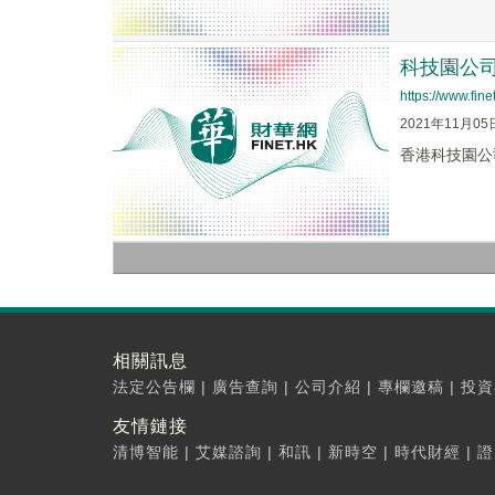
科技園公
https://www.fi
2021年11月05
香港科技園公
相關訊息
法定公告欄
|
廣告查詢
|
公司介紹
|
專欄邀稿
|
投資
友情鏈接
清博智能
|
艾媒諮詢
|
和訊
|
新時空
|
時代財經
|
證