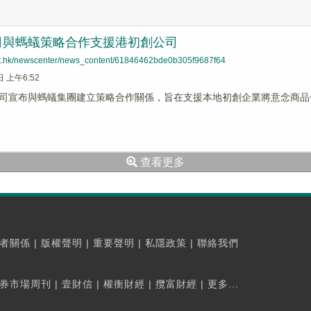
司與螞蟻策略合作支援港初創公司
net.hk/newscenter/news_content/61846462bde0b305f9687f64
日 上午6:52
司宣布與螞蟻集團建立策略合作關係，旨在支援本地初創企業將意念商品
查看更多
者關係
|
版權聲明
|
重要聲明
|
私隱政策
|
聯絡我們
券市場周刊
|
壹財信
|
權衡財經
|
攬富財經
|
更多...