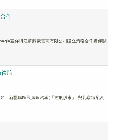
略合作
Synagie宣佈與江蘇蘇豪雲商有限公司建立策略合作夥伴關
時復牌
股東告知，新疆廣匯與廣匯汽車(「控股股東」)與北京梅嶺及