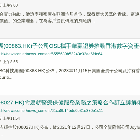
日 上午9:00
合實力強勁，滲透率和密度在亞洲均居首位，深得廣大民眾的青睞。富通
價值」的企業理念，在為客戶提供傳統的風險防...
團(00863.HK)子公司OSL攜手華贏證券推動香港數字
net.hk/newscenter/news_content/6555689b53243c32aa6fde64
日 上午8:55
C科技集團(00863.HK)公佈，2023年11月15日集團全資子公司
riti...
08027.HK)附屬就醫療保健服務業務之策略合作訂立諒解
net.hk/newscenter/news_content/61ca8b14bde0b31e370e1c11
日 上午11:54
控股(08027.HK)公布，於2021年12月27日，公司全資附屬公司Joyful
.