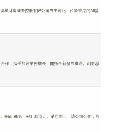
技是復星財富國際控股有限公司自主孵化、位於香港的AI驅
all達成策略合作，攜手加速業務增長，開拓全新發展機遇。創奇思
股
稿，漲55.95%，報1.31港元。消息面上，該公司公佈，與