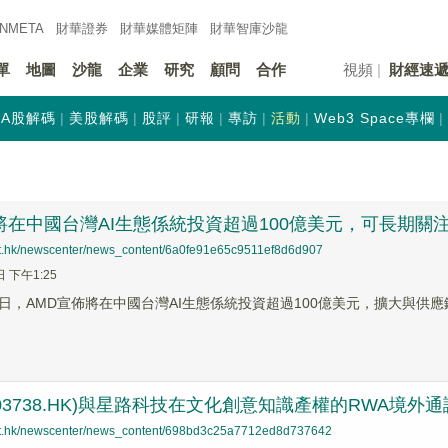
INMETA
財華證券
財華
媒體矩陣
財華
智庫沙龍
單
地圖
沙龍
企業
研究
顧問
合作
視頻
財經速
A股解碼
美股解碼
股評
研報
專訪
活動
Web3 Space專欄
將在中國台灣AI生態係統投資超過100億美元，可長期
net.hk/newscenter/news_content/6a0fe91e65c9511ef8d6d907
日 下午1:25
月21日，AMD宣佈將在中國台灣AI生態係統投資超過100億美元，擴大與
03738.HK)與星路科技在文化創意知識產權的RWA境
net.hk/newscenter/news_content/698bd3c25a7712ed8d737642