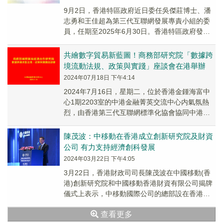
9月2日，香港特區政府近日委任吳傑莊博士、潘
志勇和王佳超為第三代互聯網發展專責小組的委
員，任期至2025年6月30日。香港特區政府發言
人表示：「專責小組自去年成立以來，積極探索
利...
共繪數字貿易新藍圖！商務部研究院「數據跨
境流動法規、政策與實踐」座談會在港舉辦
2024年07月18日 下午4:14
2024年7月16日，星期二，位於香港金鍾海富中
心1期2203室的中港金融菁英交流中心内氣氛熱
烈，由香港第三代互聯網標準化協會協同中港金
融菁英交流中心組織的「數據跨境流動法規、
政...
陳茂波：中移動在香港成立創新研究院及財資
公司 有力支持經濟創科發展
2024年03月22日 下午4:05
3月22日，香港財政司司長陳茂波在中國移動(香
港)創新研究院和中國移動香港財資有限公司揭牌
儀式上表示，中移動國際公司的總部設在香港，
並在香港分别成立創新研究院及財資公司，是對
查看更多
香港...