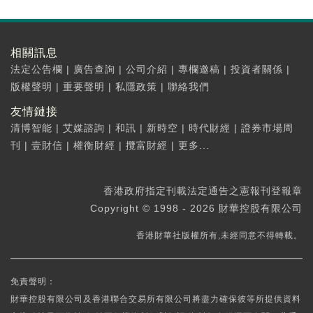
相關訊息
法定公告欄
|
廣告查詢
|
公司介紹
|
專欄邀稿
|
投資者關係
|
版權聲明
|
重要聲明
|
私隱政策
|
聯絡我們
友情鏈接
清博智能
|
艾媒諮詢
|
和訊
|
新時空
|
時代財經
|
證券市場周
刊
|
壹財信
|
權衡財經
|
攬富財經
|
更多...
香港政府指定刊載法定通告之憲報刊登報章
Copyright © 1998 - 2026 財華控股有限公司
香港財華社版權所有,未經同意不得轉載。
免責聲明：
財華控股有限公司及香港聯合交易所有限公司將盡力確保彼等所提供資料