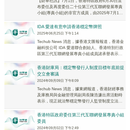
【財華社訊】7月1日，香港特區政府6月30日宣
布委任及再度委任二十位第三代互聯網發展專責
小組(專責小組)的非官方成員，由2025年7月1日
起生效，為期兩年。特區政府發言人表示：「...
IDA 愛達有意申請香港穩定幣牌照
2025年06月25日 下午1:14
Techub News 消息，據香港文匯報報道，香港金
融科技公司 IDA 愛達聯合創始人、香港特別行政
區第三代互聯網發展專責小組成員諸承譽表示，
穩定幣是支付工具，而在香港《穩定幣...
香港財庫局：穩定幣發行人制度目標年底前提
交立會審議
2024年09月09日 下午8:09
Techub News 消息，據東網報道，香港財經事務
及庫務局與金融管理局副局長陳浩濂出席活動時
表示，現正就法幣穩定幣發行人監管制度立法進
行必要的準備工作，目標在今年年底前向立法...
香港特區政府委任第三代互聯網發展專責小組
委員
2024年09月02日 下午2:49