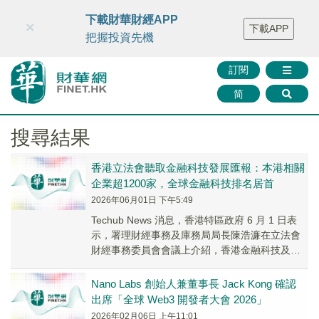
財華智庫網
FINTV
FINMETA
財華證券
媒體矩陣
下載財華財經APP
×
下載APP
智庫沙龍
聯絡我們
把握投資先機
訂閱
简
搜尋結果
香港立法會聽取金融科技發展匯報：本港相關
企業超1200家，全球金融科技排名居首
2026年06月01日 下午5:49
Techub News 消息，香港特區政府 6 月 1 日表
示，署理財經事務及庫務局局長陳浩濂在立法會
財經事務委員會會議上介紹，香港金融科技及第
三代互聯網企業截至去年 9 月已超...
Nano Labs 創始人兼董事長 Jack Kong 確認
出席「全球 Web3 開發者大會 2026」
2026年02月06日 上午11:01