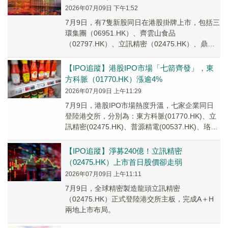
2026年07月09日 下午1:52
7月9日，有7隻新股同日在港股掛牌上市，包括三
環集團（06951.HK）、齊雲山食品
（02797.HK）、立訊精密（02475.HK）、鼎泰
高科（01377.HK）等。
【IPO追蹤】港股IPO市場「七箭齊發」，東
方科脈（01770.HK）漲逾4%
2026年07月09日 上午11:29
7月9日，港股IPO市場熱度升溫，七家企業同日
登陸港交所，分別為：東方科脈(01770.HK)、立
訊精密(02475.HK)、普源精電(00537.HK)、珞石
機器人(03752...
【IPO追蹤】淨募240億！立訊精密
（02475.HK）上市首日股價卻走弱
2026年07月09日 上午11:11
7月9日，全球精密製造龍頭立訊精密
（02475.HK）正式登陸港交所主板，完成A＋H
兩地上市布局。