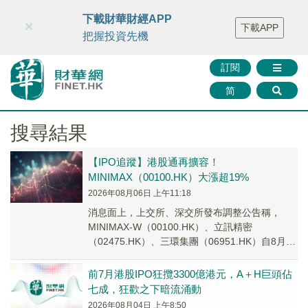
財華智庫網
FINTV
FINMETA
財華證券
媒體矩陣
下載財華財經APP
×
下載APP
智庫沙龍
聯絡我們
把握投資先機
訂閱
简
搜尋結果
【IPO追蹤】港股通再擴容！
MINIMAX（00100.HK）大漲超19%
2026年08月06日 上午11:18
消息面上，上交所、深交所發布調整公告稱，
MINIMAX-W（00100.HK）、立訊精密
（02475.HK）、三環集團（06951.HK）自8月6
日正式納入滬、深港股通標的名單，...
前7月港股IPO狂攬3300億港元，A＋H巨頭佔
七成，狂歡之下暗流涌動
2026年08月04日 上午8:50