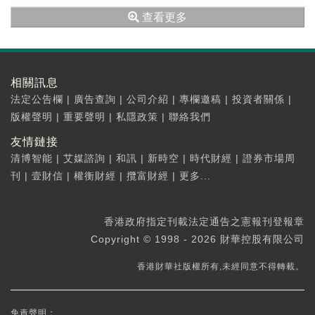
查看更多
相關訊息
法定公告欄
|
廣告查詢
|
公司介紹
|
專欄邀稿
|
投資者關係
|
版權聲明
|
重要聲明
|
私隱政策
|
聯絡我們
友情鏈接
清博智能
|
艾媒諮詢
|
和訊
|
新時空
|
時代財經
|
證券市場周
刊
|
壹財信
|
權衡財經
|
攬富財經
|
更多...
香港政府指定刊載法定通告之憲報刊登報章
Copyright © 1998 - 2026 財華控股有限公司
香港財華社版權所有,未經同意不得轉載。
免責聲明：