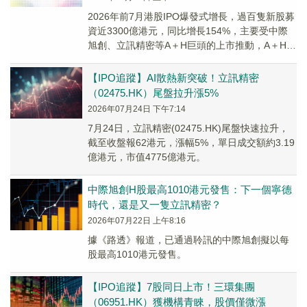
2026年前7月港股IPO爆發式增長，過百隻新股募
資近3300億港元，同比增長154%，主要受中際
旭創、立訊精密等A＋H巨頭的上市推動，A＋H新
股募資占比近七成。
【IPO追蹤】AI散熱新突破！立訊精密
（02475.HK）尾盤拉升漲5%
2026年07月24日 下午7:14
7月24日，立訊精密(02475.HK)尾盤快速拉升，
截至收盤報62港元，漲幅5%，單日成交額約3.19
億港元，市值4775億港元。
中際旭創H股最高1010港元發售：下一個寧德
時代，還是又一隻立訊精密？
2026年07月22日 上午8:16
據《路透》報道，已通過聆訊的中際旭創擬以每
股最高1010港元發售。
【IPO追蹤】7股同日上市！三環集團
（06951.HK）獲機構青睞，股價僅微漲