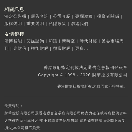
相關訊息
法定公告欄
|
廣告查詢
|
公司介紹
|
專欄邀稿
|
投資者關係
|
版權聲明
|
重要聲明
|
私隱政策
|
聯絡我們
友情鏈接
清博智能
|
艾媒諮詢
|
和訊
|
新時空
|
時代財經
|
證券市場周
刊
|
壹財信
|
權衡財經
|
攬富財經
|
更多...
香港政府指定刊載法定通告之憲報刊登報章
Copyright © 1998 - 2026 財華控股有限公司
香港財華社版權所有,未經同意不得轉載。
免責聲明：
財華控股有限公司及香港聯合交易所有限公司將盡力確保彼等所提供資料
之準確性及可靠性,但並不保證資料絕對無誤,資料如有錯漏而令閣下蒙受
損失,本公司概不負責。