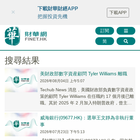
財華智庫網
FINTV
FINMETA
財華證券
媒體矩陣
下載財華財經APP
×
下載APP
智庫沙龍
聯絡我們
把握投資先機
訂閱
简
搜尋結果
美財政部數字資産顧問 Tyler Williams 離職
2026年08月04日 上午5:07
Techub News 消息，美國財政部負責數字資産政
策的顧問 Tyler Williams 在任職約 17 個月後已離
職。其於 2025 年 2 月加入特朗普政府，曾主導
數字資...
威海銀行(09677.HK)：選舉王文靜為非執行董
事
2026年07月23日 下午5:13