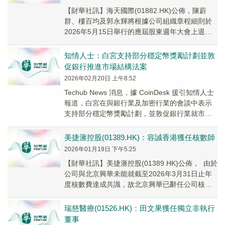
【財華社訊】海天國際(01882.HK)公佈，陳蔚
群、樓百均及郭永輝將根據公司組織章程細則於
2026年5月15日舉行的應屆股東週年大會上退
任。陳蔚群將退任執行董事；樓百均將退任獨...
知情人士：白宮支持部分穩定幣獎勵計劃並敦
促銀行推進市場結構法案
2026年02月20日 上午8:52
Techub News 消息，據 CoinDesk 援引知情人士
報道，白宮在與銀行業及加密行業的會談中表示
支持部分穩定幣獎勵計劃，並敦促銀行業就市場
結構法案達成協議。知情人士透露...
美捷滙控股(01389.HK)：容誠香港獲任核數師
2026年01月19日 下午5:25
【財華社訊】美捷滙控股(01389.HK)公佈， 由於
公司與北京興華未能就截至2026年3月31日止年
度核數費達成共識，故北京興華已辭任公司核數
師，自2026年1月19日起生效...
瑞慈醫療(01526.HK)：田文果獲任獨立非執行
董事