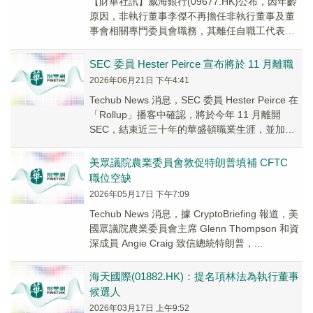
【財華社訊】威海銀行(09677.HK)公布，因年齡
原因，非執行董事李傑不再擔任非執行董事及董
事會相關專門委員會職務，其離任自職工代表大
會選舉產生繼任非執行董事，及該繼任非執行
董...
SEC 委員 Hester Peirce 宣布將於 11 月離職
2026年06月21日 下午4:41
Techub News 消息，SEC 委員 Hester Peirce 在
「Rollup」播客中確認，將於今年 11 月離開
SEC，結束近三十年的華盛頓職業生涯，並加入
Reg...
美眾議院農業委員會敦促特朗普填補 CFTC
職位空缺
2026年05月17日 下午7:09
Techub News 消息，據 CryptoBriefing 報道，美
國眾議院農業委員會主席 Glenn Thompson 和資
深成員 Angie Craig 致信總統特朗普，...
海天國際(01882.HK)：提名項林法為執行董事
候選人
2026年03月17日 上午9:52