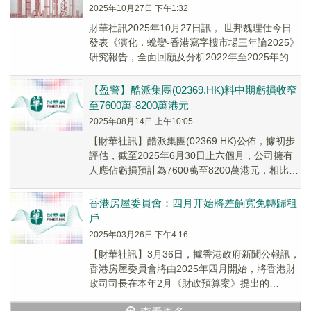
2025年10月27日 下午1:32
財華社訊2025年10月27日訊， 世邦魏理仕今日
發表《演化．蛻變-香港寫字樓市場三年論2025》
研究報告，全面回顧及分析2022年至2025年的寫
字樓市場動態，並預測至2028年的趨勢。
【盈警】酷派集團(02369.HK)料中期虧損收窄
至7600萬-8200萬港元
2025年08月14日 上午10:05
【財華社訊】酷派集團(02369.HK)公佈，據初步
評估，截至2025年6月30日止六個月，公司擁有
人應佔虧損預計為7600萬至8200萬港元，相比較
2024年同期的9020萬港...
香港房屋委員會：四月开始將差餉寬免轉歸租
戶
2025年03月26日 下午4:16
【財華社訊】3月36日，據香港政府新聞公報訊，
香港房屋委員會將由2025年四月開始，將香港財
政司司長在本年2月《財政預算案》提出的
2025/26年度第一季差餉寬免，轉惠予其住宅及非