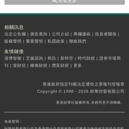
查看更多
住宅租戶。
相關訊息
法定公告欄
|
廣告查詢
|
公司介紹
|
專欄邀稿
|
投資者關係
|
版權聲明
|
重要聲明
|
私隱政策
|
聯絡我們
友情鏈接
清博智能
|
艾媒諮詢
|
和訊
|
新時空
|
時代財經
|
證券市場周
刊
|
壹財信
|
權衡財經
|
攬富財經
|
更多...
香港政府指定刊載法定通告之憲報刊登報章
Copyright © 1998 - 2026 財華控股有限公司
香港財華社版權所有,未經同意不得轉載。
免責聲明：
財華控股有限公司及香港聯合交易所有限公司將盡力確保彼等所提供資料