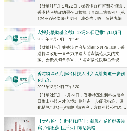
【財華社訊】1月22日，據香港政府新聞公報訊，
香港特區地政總署今日根據《收回土地條例》(第
124章)第4條張貼收回土地公告，收回位於九龍城
靠背壟道/浙江街的土地，以推行市區重建項...
宏福苑援助基金截止12月26日已推出11項目
2025年12月29日 下午2:43
【財華社訊】據香港政府新聞網12月26日訊，香
港特區政府一直全力跟進大埔宏福苑火災的支
援、善後及調查事宜。大埔宏福苑援助基金現時
已推出11個項目，提供緊急財政支援予不同類別
受大火...
香港特區政府推出科技人才入境計劃進一步優
化措施
2025年12月24日 下午2:20
【財華社訊】12月24日，香港特區創新科技署今
日推出科技人才入境計劃的進一步優化措施。優
化措施包括(一)精簡申請程序，方便科技公司及合
資格人才可同時遞交配額及簽證/進入許可申
請，...
【大行報告】世邦魏理仕：新興行業推動香港
寫字樓復蘇 租戶採用靈活策略