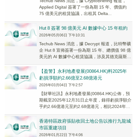
Techub News 消息，據 CryptoBriefing 報道，
Applied Digital 簽署了一份為期 15 年、價值約
75 億美元的租賃協議，出租其 Delta...
Hut 8 簽署 98 億美元 AI 數據中心 15 年租約
2026年05月06日 下午10:31
Techub News 消息，據 Decrypt 報道，比特幣礦
企 Hut 8 宣佈簽署一份為期 15 年、總價值 98 億
美元的 AI 數據中心租賃協議，涉及其德克薩斯州
Be...
【盈警】永利地產發展(00864.HK)料2025年
虧損淨額約2.66億至2.68億港元
2026年03月04日 下午2:57
​【財華社訊】永利地產發展(00864.HK)公佈，預
期截至2025年12月31日止年度，錄得虧損淨額介
乎約2.66億港元至約2.68億港元，相比2024年同
期則錄得虧損淨額約2...
香港特區政府張貼收回土地公告以推行九龍城
市區重建項目
2026年01月22日 下午4:06