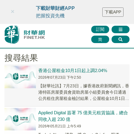
財華智庫網
FINTV
FINMETA
財華證券
媒體矩陣
下載財華財經APP
×
下載APP
智庫沙龍
聯絡我們
把握投資先機
訂閱
简
搜尋結果
香港公屋租金10月1日起上調2.04%
2026年07月23日 下午2:50
【財華社訊】7月23日，據香港政府新聞網訊，香
港特區房屋委員會資助房屋小組委員會今日通過
公共租住房屋租金檢討結果，公屋租金10月1日起
上調2.04%，每戶每月租金平均增加51元。...
Applied Digital 簽署 75 億美元租賃協議，總合
同收入超 230 億
2026年05月21日 上午5:49