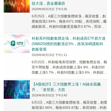
技大漲，貴金屬暴跌
2026年06月25日 下午3:35
6月25日，A股三大指數集體收漲，截至收盤，創
業板指漲2.84%，報收4371.99點，表現強勁，繼
續創新高，科創50指數更是飆升3.87%，而深證
成指漲1.82%，上證指數表現...
科創系列指數集體走強，科創成長ETF易方達
(588020)標的指數漲近5%，政策加碼護航科
創板發展
2026年06月15日 下午1:11
6月15日，科創板塊表現強勢，指數集體走強，截
至午間收盤，科創成長指數上漲4.9%，科創200
指數上漲3.7%，科創50指數上漲3.6%，科創綜指
上漲3.5%，科創100指數上漲3.4%。
【A股收評】三大指數齊上漲！AI線全面飙
升，「老登股」大跌
2026年06月02日 下午3:45
6月2日，A股三大指數集體收漲，截至收盤，創業
板指漲2.66%，報收4055.87點，表現強勁，科創