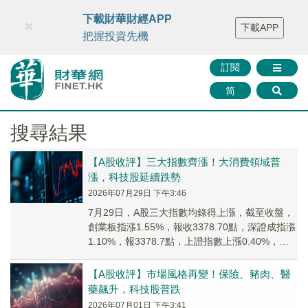
財華智庫網
FINTV
FINMETA
財華證券
媒體矩陣
下載財華財經APP
×
下載APP
智庫沙龍
聯絡我們
把握投資先機
訂閱
简
搜尋結果
【A股收評】三大指數齊漲！大消費領域普
漲，科技股延續跌勢
2026年07月29日 下午3:46
7月29日，A股三大指數均錄得上漲，截至收盤，
創業板指漲1.55%，報收3378.70點，深證成指漲
1.10%，報3378.7點，上證指數上漲0.40%，報
3828.47點，科創...
【A股收評】市場風格再變！保險、豬肉、醫
藥飆升，科技股普跌
2026年07月01日 下午3:41