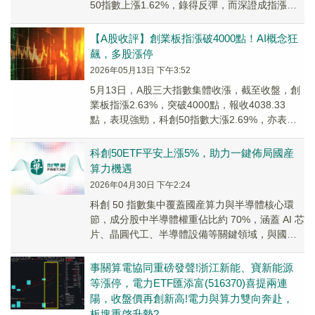
50指數上漲1.62%，錄得反彈，而深證成指漲
1.63%，報15591.13點...
【A股收評】創業板指漲破4000點！AI概念狂
飆，多股漲停
2026年05月13日 下午3:52
5月13日，A股三大指數集體收漲，截至收盤，創
業板指漲2.63%，突破4000點，報收4038.33
點，表現強勁，科創50指數大漲2.69%，亦表現
亮眼，而深證成指漲1.67%，...
科創50ETF平安上漲5%，助力一鍵佈局國産
算力機遇
2026年04月30日 下午2:24
科創 50 指數集中覆蓋國産算力與半導體核心環
節，成分股中半導體權重佔比約 70%，涵蓋 AI 芯
片、晶圓代工、半導體設備等關鍵領域，與國産
算力産業鏈高度契合。
事關算電協同重磅發聲!浙江新能、寶新能源
等漲停，電力ETF匯添富(516370)喜提兩連
陽，收盤價再創新高!電力與算力雙向奔赴，
板塊重啓升勢?