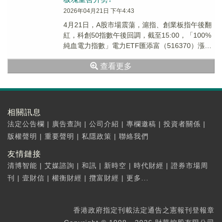
2026年04月21日 下午4:43
4月21日，A股市場震蕩，滬指、創業板指午後翻
紅，科創50指數午後回調，截至15:00，「100%
純血電力指數」電力ETF匯添富（516370）漲超
1%，喜提兩連陽，收盤價再創上市以來新高！
查看更多
相關訊息
法定公告欄
|
廣告查詢
|
公司介紹
|
專欄邀稿
|
投資者關係
|
版權聲明
|
重要聲明
|
私隱政策
|
聯絡我們
友情鏈接
清博智能
|
艾媒諮詢
|
和訊
|
新時空
|
時代財經
|
證券市場周
刊
|
壹財信
|
權衡財經
|
攬富財經
|
更多...
香港政府指定刊載法定通告之憲報刊登報章