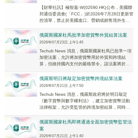
【財華社訊】極智嘉-W(02590.HK)公布，美國聯
邦通信委員會(「FCC」)於2026年7月28日更新管
控清單，禁止於美國進口、營銷或銷售境外生產
之先進機器人設備及併網功率逆...
俄羅斯國家杜馬批準加密貨幣外貿結算法案
2026年07月23日 上午1:45
Techub News 消息，俄羅斯國家杜馬已批準一項
加密法案，允許將加密貨幣用於外貿和跨境結
算，但維持國内支付的嚴格禁令。該法案將於
2026 年 9 月 1 日正式生效，屆時...
俄羅斯明日將敲定加密貨幣跨境結算法案
2026年07月21日 上午7:50
Techub News 消息，俄羅斯政府將於明日敲定
《數字貨幣與數字權利法》，建立加密貨幣活動
法律框架，允許受監管的跨境加密結算，同時維
持國内加密貨幣支付禁令。 該法案旨在為受制...
俄羅斯國家杜馬即將通過全面加密貨幣監管法
案
2026年07月21日 上午1:40