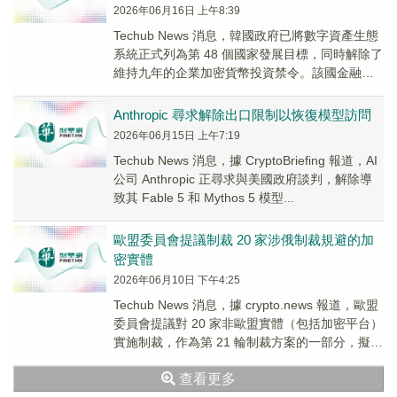
2026年06月16日 上午8:39
Techub News 消息，韓國政府已將數字資產生態
系統正式列為第 48 個國家發展目標，同時解除了
維持九年的企業加密貨幣投資禁令。該國金融委
員會於今年 1 月允許上市公司與專...
Anthropic 尋求解除出口限制以恢復模型訪問
2026年06月15日 上午7:19
Techub News 消息，據 CryptoBriefing 報道，AI
公司 Anthropic 正尋求與美國政府談判，解除導
致其 Fable 5 和 Mythos 5 模型...
歐盟委員會提議制裁 20 家涉俄制裁規避的加
密實體
2026年06月10日 下午4:25
Techub News 消息，據 crypto.news 報道，歐盟
委員會提議對 20 家非歐盟實體（包括加密平台）
實施制裁，作為第 21 輪制裁方案的一部分，擬引
入國家層面禁令...
查看更多