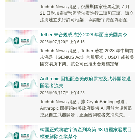
Techub News 消息，俄羅斯國家杜馬定於 7 月
21 日對加密貨幣監管法案進行二讀和三讀。該立
法將建立央行許可框架，承認數字資産為財産
權，禁止國内支付但允許跨境交易，非...
Tether 未合規或將於 2028 年面臨美國禁令
2026年07月20日 上午6:15
Techub News 消息，Tether 若在 2028 年中期前
未滿足《GENIUS Act》合規要求，USDT 或被美
國交易所下架。該公司已推出合規穩定幣
USA₮，以雙代...
Anthropic 因拒配合美政府監控及武器開發遭
開發者流失
2026年06月17日 上午4:23
Techub News 消息，據 CryptoBriefing 報道，
Anthropic 因拒絕向美政府提供 AI 用於大規模監
控及自主武器開發，正面臨開發者支持流失。特
朗普政府...
韓國正式將數字資產列為第 48 項國家發展目
標並解除企業禁令