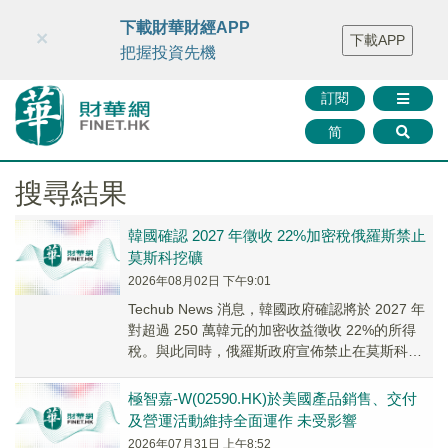
財華智庫網
FINTV
FINMETA
財華證券
媒體矩陣
下載財華財經APP
×
下載APP
智庫沙龍
聯絡我們
把握投資先機
訂閱
简
搜尋結果
韓國確認 2027 年徵收 22%加密稅俄羅斯禁止
莫斯科挖礦
2026年08月02日 下午9:01
Techub News 消息，韓國政府確認將於 2027 年
對超過 250 萬韓元的加密收益徵收 22%的所得
稅。與此同時，俄羅斯政府宣佈禁止在莫斯科及
周邊地區進行加密挖礦，禁令...
極智嘉-W(02590.HK)於美國產品銷售、交付
及營運活動維持全面運作 未受影響
2026年07月31日 上午8:52