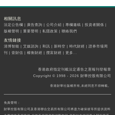
相關訊息
法定公告欄
|
廣告查詢
|
公司介紹
|
專欄邀稿
|
投資者關係
|
版權聲明
|
重要聲明
|
私隱政策
|
聯絡我們
友情鏈接
清博智能
|
艾媒諮詢
|
和訊
|
新時空
|
時代財經
|
證券市場周
刊
|
壹財信
|
權衡財經
|
攬富財經
|
更多...
香港政府指定刊載法定通告之憲報刊登報章
Copyright © 1998 - 2026 財華控股有限公司
香港財華社版權所有,未經同意不得轉載。
免責聲明：
財華控股有限公司及香港聯合交易所有限公司將盡力確保彼等所提供資料