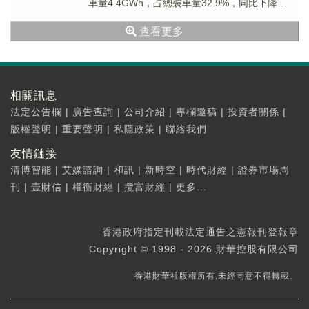
車量4.4GWh，占總裝車量32.9%，同比下降
15.6%，環比下降46....
查看更多
相關訊息
法定公告欄
|
廣告查詢
|
公司介紹
|
專欄邀稿
|
投資者關係
|
版權聲明
|
重要聲明
|
私隱政策
|
聯絡我們
友情鏈接
清博智能
|
艾媒諮詢
|
和訊
|
新時空
|
時代財經
|
證券市場周
刊
|
壹財信
|
權衡財經
|
攬富財經
|
更多...
香港政府指定刊載法定通告之憲報刊登報章
Copyright © 1998 - 2026 財華控股有限公司
香港財華社版權所有,未經同意不得轉載。