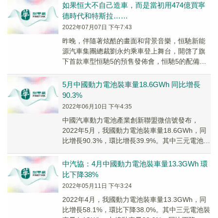
如果恒大不自己造車，而是當初用474億買寧
德時代和特斯拉……
2022年07月07日 下午7:43
昨晚，伴隨著炫酷的畫面和背景音樂，恒馳新能
源汽車集團總裁劉永灼乘車登上舞台，開啓了旗
下首款車型恒馳5的預售發佈會，恒馳5的配備詳
情和銷售價格也公之於眾。恒馳5搭載的是寧德時
代磷酸...
5月中國動力電池裝車量18.6GWh 同比增長
90.3%
2022年06月10日 下午4:35
中國汽車動力電池產業創新聯盟微信號發布，
2022年5月，我國動力電池裝車量18.6GWh，同
比增長90.3%，環比增長39.9%。其中三元電池裝
車量8.3GWh，占總裝車量44....
中汽協：4月中國動力電池裝車量13.3GWh 環
比下降38%
2022年05月11日 下午3:24
2022年4月，我國動力電池裝車量13.3GWh，同
比增長58.1%，環比下降38.0%。其中三元電池裝