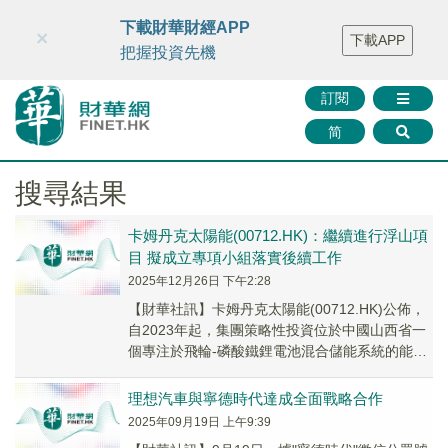
財華智庫網
FINTV
FINMETA
財華證券
媒體矩陣
下載財華財經APP
×
下載APP
智庫沙龍
聯絡我們
把握投資先機
訂閱
简
搜尋結果
卡姆丹克太陽能(00712.HK)：繼續進行浮山項
目 擬成立專項小組落實後續工作
2025年12月26日 下午2:28
【財華社訊】卡姆丹克太陽能(00712.HK)公佈，
自2023年起，集團策略性投資位於中國山西省一
個專注於飛輪-磷酸鐵鋰電池混合儲能系統的能源
項目的少數股權。在集團投資山西飛輪項...
理想汽車與寧德時代達成全面戰略合作
2025年09月19日 上午9:39