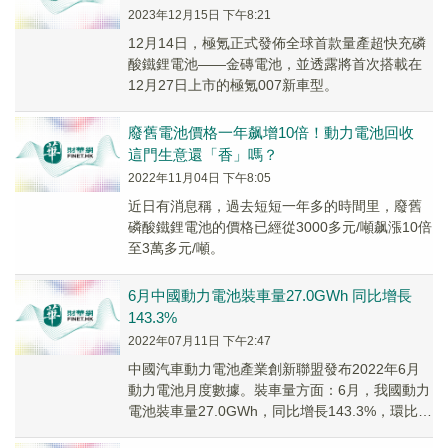
2023年12月15日 下午8:21
12月14日，極氪正式發佈全球首款量產超快充磷
酸鐵鋰電池——金磚電池，並透露將首次搭載在
12月27日上市的極氪007新車型。
廢舊電池價格一年飙增10倍！動力電池回收
這門生意還「香」嗎？
2022年11月04日 下午8:05
近日有消息稱，過去短短一年多的時間里，廢舊
磷酸鐵鋰電池的價格已經從3000多元/噸飙漲10倍
至3萬多元/噸。
6月中國動力電池裝車量27.0GWh 同比增長
143.3%
2022年07月11日 下午2:47
中國汽車動力電池產業創新聯盟發布2022年6月
動力電池月度數據。裝車量方面：6月，我國動力
電池裝車量27.0GWh，同比增長143.3%，環比增
長45.5%。其中三元電池裝車量1...