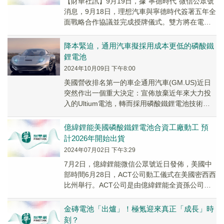
【財華社訊】9月19日，據"寧德時代"微信公眾號
消息，9月18日，理想汽車與寧德時代簽署五年全
面戰略合作協議並完成授牌儀式。雙方將在電池
安全、超充技術等方面展開深度合作，攜手拓
展...
降本緊迫，通用汽車擬採用成本更低的磷酸鐵
鋰電池
2024年10月09日 下午8:00
美國營收排名第一的車企通用汽車(GM.US)近日
突然作出一個重大決定：宣佈放棄近年來大力投
入的Ultium電池，轉而採用磷酸鐵鋰電池技術，
實現更加靈活、個性化的電池方案。
億緯鋰能美國磷酸鐵鋰電池合資工廠動工 預
計2026年開始出貨
2024年07月02日 下午3:29
7月2日，億緯鋰能微信公眾號近日發佈，美國中
部時間6月28日，ACT公司動工儀式在美國密西西
比州舉行。ACT公司是由億緯鋰能全資孫公司億
緯美國與康明斯、戴姆勒卡車和佩卡，在美國
成...
金磚電池「出爐」！極氪迎來真正「成長」時
刻？