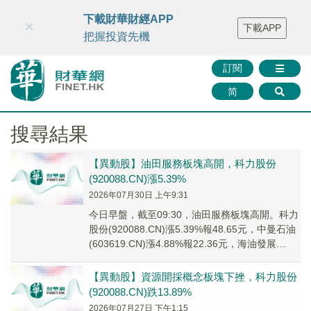
財華智庫網
FINTV
FINMETA
財華證券
媒體矩陣
下載財華財經APP
×
下載APP
智庫沙龍
聯絡我們
把握投資先機
訂閱
简
搜尋結果
【異動股】油田服務板塊高開，科力股份
(920088.CN)漲5.39%
2026年07月30日 上午9:31
今日早盤，截至09:30，油田服務板塊高開。科力
股份(920088.CN)漲5.39%報48.65元，中曼石油
(603619.CN)漲4.88%報22.36元，海油發展
(6009...
【異動股】資源開採概念板塊下挫，科力股份
(920088.CN)跌13.89%
2026年07月27日 下午1:15