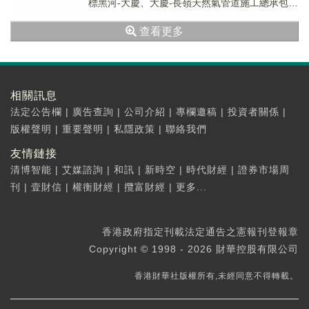
標黑河-大慶、大慶-長嶺天然氣管道施工總承包項
目第一標段，中標金額為人民幣17.72...
查看更多
相關訊息
法定公告欄
|
廣告查詢
|
公司介紹
|
專欄邀稿
|
投資者關係
|
版權聲明
|
重要聲明
|
私隱政策
|
聯絡我們
友情鏈接
清博智能
|
艾媒諮詢
|
和訊
|
新時空
|
時代財經
|
證券市場周
刊
|
壹財信
|
權衡財經
|
攬富財經
|
更多...
香港政府指定刊載法定通告之憲報刊登報章
Copyright © 1998 - 2026 財華控股有限公司
香港財華社版權所有,未經同意不得轉載。