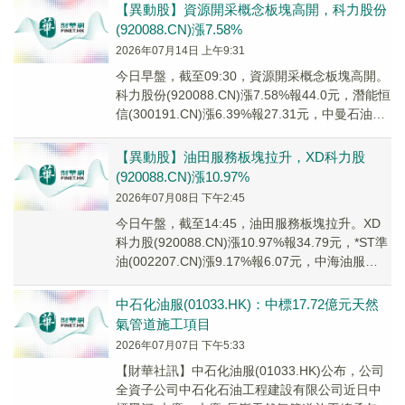
【異動股】資源開采概念板塊高開，科力股份
(920088.CN)漲7.58%
2026年07月14日 上午9:31
今日早盤，截至09:30，資源開采概念板塊高開。
科力股份(920088.CN)漲7.58%報44.0元，潛能恒
信(300191.CN)漲6.39%報27.31元，中曼石油
(603...
【異動股】油田服務板塊拉升，XD科力股
(920088.CN)漲10.97%
2026年07月08日 下午2:45
今日午盤，截至14:45，油田服務板塊拉升。XD
科力股(920088.CN)漲10.97%報34.79元，*ST準
油(002207.CN)漲9.17%報6.07元，中海油服
(60...
中石化油服(01033.HK)：中標17.72億元天然
氣管道施工項目
2026年07月07日 下午5:33
【財華社訊】中石化油服(01033.HK)公布，公司
全資子公司中石化石油工程建設有限公司近日中