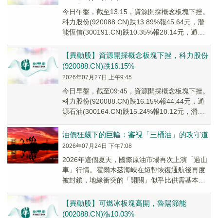
今日午盤，截至13:15，資源開採概念板塊下挫。
科力股份(920088.CN)跌13.89%報45.64元，潛
能恆信(300191.CN)跌10.35%報28.14元，通源
石油(...
【異動股】資源開採概念板塊下挫，科力股份
(920088.CN)跌16.15%
2026年07月27日 上午9:45
今日早盤，截至09:45，資源開採概念板塊下挫。
科力股份(920088.CN)跌16.15%報44.44元，通
源石油(300164.CN)跌15.24%報10.12元，潛能
恆信(...
油價狂飆下的巨輪：審視「三桶油」的攻守道
2026年07月24日 下午7:08
2026年這個夏天，國際原油市場再次上演「過山
車」行情。霍爾木茲海峽在短暫恢復通航後再度
被封鎖，地緣衝突的「開關」似乎比供需基本面
更能牽動油價的神經。
【異動股】可燃冰板塊高開，魯陽節能
(002088.CN)漲10.03%