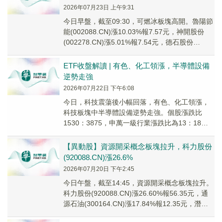
2026年07月23日 上午9:31
今日早盤，截至09:30，可燃冰板塊高開。魯陽節
能(002088.CN)漲10.03%報7.57元，神開股份
(002278.CN)漲5.01%報7.54元，德石股份
(301158...
ETF收盤解讀 | 有色、化工領漲，半導體設備
逆勢走強
2026年07月22日 下午6:08
今日，科技震蕩後小幅回落，有色、化工領漲，
科技板塊中半導體設備逆勢走強。個股漲跌比
1530：3875，申萬一級行業漲跌比為13：18，
石油石化、有色金屬、煤炭、美容護理、公共事
業漲幅靠前。
【異動股】資源開采概念板塊拉升，科力股份
(920088.CN)漲26.6%
2026年07月20日 下午2:45
今日午盤，截至14:45，資源開采概念板塊拉升。
科力股份(920088.CN)漲26.60%報56.35元，通
源石油(300164.CN)漲17.84%報12.35元，潛能
恒信(...