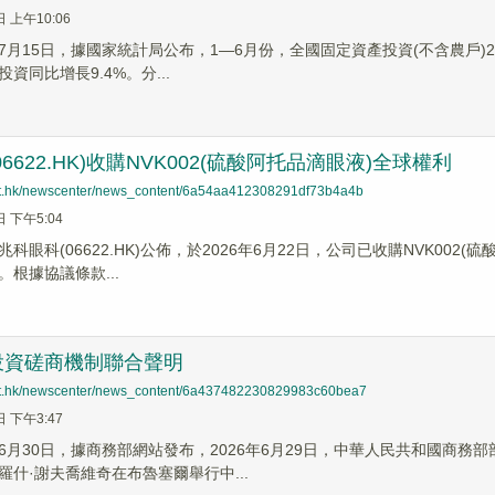
日 上午10:06
月15日，據國家統計局公布，1—6月份，全國固定資產投資(不含農戶)22
資同比增長9.4%。分...
6622.HK)收購NVK002(硫酸阿托品滴眼液)全球權利
net.hk/newscenter/news_content/6a54aa412308291df73b4a4b
日 下午5:04
科眼科(06622.HK)公佈，於2026年6月22日，公司已收購NVK002
根據協議條款...
投資磋商機制聯合聲明
net.hk/newscenter/news_content/6a437482230829983c60bea7
日 下午3:47
6月30日，據商務部網站發布，2026年6月29日，中華人民共和國商
羅什·謝夫喬維奇在布魯塞爾舉行中...