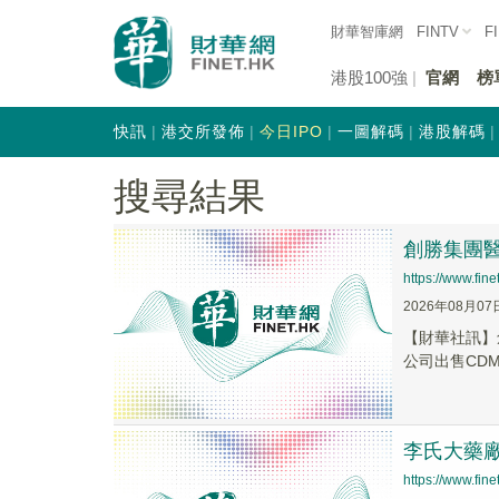
財華智庫網
FINTV
F
港股100強
官網
榜
快訊
港交所發佈
今日IPO
一圖解碼
港股解碼
搜尋結果
創勝集團醫藥
https://www.fi
2026年08月07
【財華社訊】
公司出售CDM
李氏大藥廠
https://www.fi