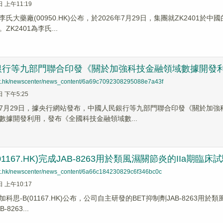
日 上午11:19
氏大藥廠(00950.HK)公布，於2026年7月29日，集團就ZK240
K2401為李氏...
銀行等九部門聯合印發《關於加強科技金融領域數據開發
net.hk/newscenter/news_content/6a69c7092308295088e7a43f
日 下午5:25
7月29日，據央行網站發布，中國人民銀行等九部門聯合印發《關於加
數據開發利用，發布《全國科技金融領域數...
01167.HK)完成JAB-8263用於類風濕關節炎的IIa期
net.hk/newscenter/news_content/6a66c184230829c6f346bc0c
日 上午10:17
科思-B(01167.HK)公布，公司自主研發的BET抑制劑JAB-8263用
8263...