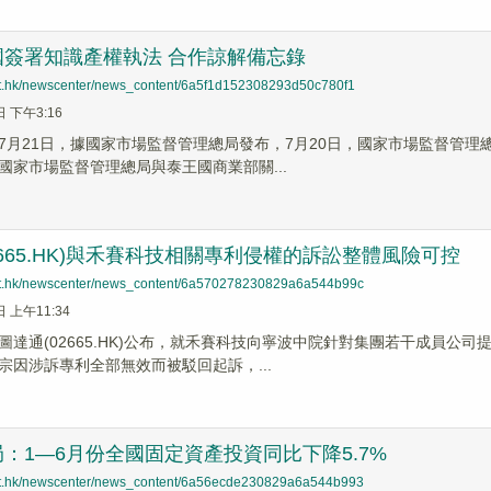
國簽署知識產權執法 合作諒解備忘錄
net.hk/newscenter/news_content/6a5f1d152308293d50c780f1
日 下午3:16
7月21日，據國家市場監督管理總局發布，7月20日，國家市場監督管
國家市場監督管理總局與泰王國商業部關...
2665.HK)與禾賽科技相關專利侵權的訴訟整體風險可控
net.hk/newscenter/news_content/6a570278230829a6a544b99c
日 上午11:34
圖達通(02665.HK)公布，就禾賽科技向寧波中院針對集團若干成員公
宗因涉訴專利全部無效而被駁回起訴，...
：1—6月份全國固定資產投資同比下降5.7%
net.hk/newscenter/news_content/6a56ecde230829a6a544b993