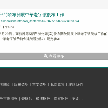
5部門發布開展中華老字號復核工作
net.hk/newscenter/news_content/6a422b7c23082947fa9dc993
日 下午4:23
6月29日，商務部等5部門辦公廳(室)發布關於開展中華老字號復核工
中華老字號示範創建管理辦法》規定參加...
查看更多
者關係
|
版權聲明
|
重要聲明
|
私隱政策
|
聯絡我們
券市場周刊
|
壹財信
|
權衡財經
|
攬富財經
|
更多...