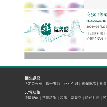
商務部等
https://www.fi
2026年06月29
【財華社訊】
企業須按照《
相關訊息
法定公告欄
|
廣告查詢
|
公司介紹
|
專欄邀稿
|
投資
友情鏈接
清博智能
|
艾媒諮詢
|
和訊
|
新時空
|
時代財經
|
證