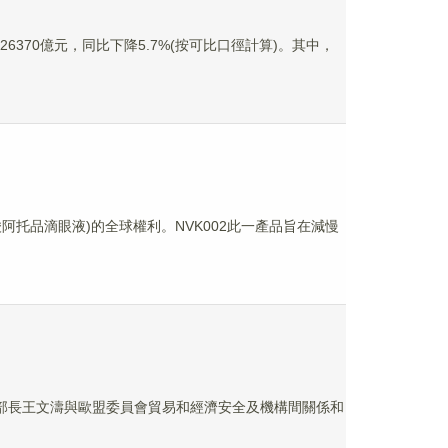
6370億元，同比下降5.7%(按可比口徑計算)。其中，
(硫酸阿托品滴眼液)的全球權利。NVK002此一產品旨在減慢
務部部長王文濤與歐盟委員會貿易和經濟安全及機構間關係和