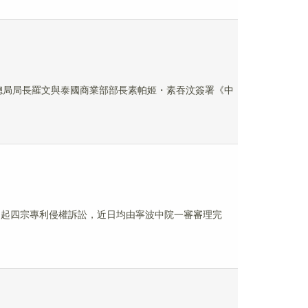
理總局局長羅文與泰國商業部部長素帕姬・素吞汶簽署《中
司提起四宗專利侵權訴訟，近日均由寧波中院一審審理完