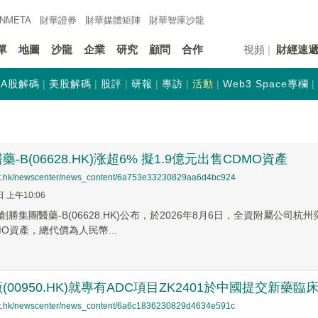
INMETA
財華證券
財華
媒體矩陣
財華
智庫沙龍
單
地圖
沙龍
企業
研究
顧問
合作
視頻
財經速
A股解碼
美股解碼
股評
研報
專訪
活動
Web3 Space專欄
-B(06628.HK)涨超6% 擬1.9億元出售CDMO資產
net.hk/newscenter/news_content/6a753e33230829aa6d4bc924
日 上午10:06
創勝集團醫藥-B(06628.HK)公布，於2026年8月6日，全資附屬公
O資產，總代價為人民幣...
(00950.HK)就專有ADC項目ZK2401於中國提交新藥
net.hk/newscenter/news_content/6a6c1836230829d4634e591c