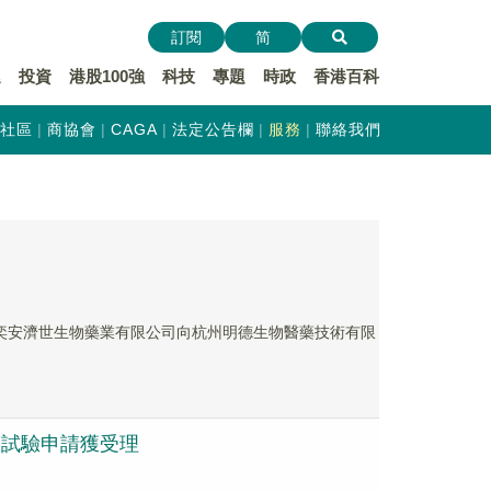
訂閱
简
遞
投資
港股100強
科技
專題
時政
香港百科
社區
商協會
CAGA
法定公告欄
服務
聯絡我們
司杭州奕安濟世生物藥業有限公司向杭州明德生物醫藥技術有限
臨床試驗申請獲受理