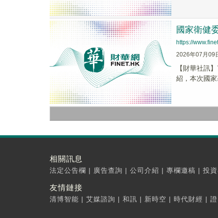
國家衛健委
https://www.fi
2026年07月09
【財華社訊】
紹，本次國家
相關訊息
法定公告欄
|
廣告查詢
|
公司介紹
|
專欄邀稿
|
投資
友情鏈接
清博智能
|
艾媒諮詢
|
和訊
|
新時空
|
時代財經
|
證