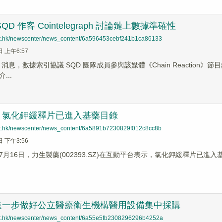
QD 作客 Cointelegraph 討論鏈上數據準確性
net.hk/newscenter/news_content/6a596453cebf241b1ca86133
日 上午6:57
ews 消息，數據索引協議 SQD 團隊成員參與該媒體《Chain Reaction
...
：氯化鉀緩釋片已進入基藥目錄
net.hk/newscenter/news_content/6a5891b7230829f012c8cc8b
日 下午3:56
月16日，力生製藥(002393.SZ)在互動平台表示，氯化鉀緩釋片已進入
進一步做好公立醫療衛生機構醫用設備集中採購
net.hk/newscenter/news_content/6a55e5fb2308296296b4252a