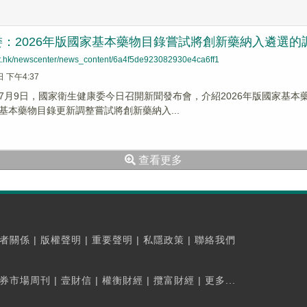
：2026年版國家基本藥物目錄嘗試將創新藥納入遴選的
net.hk/newscenter/news_content/6a4f5de923082930e4ca6ff1
日 下午4:37
7月9日，國家衛生健康委今日召開新聞發布會，介紹2026年版國家基
基本藥物目錄更新調整嘗試將創新藥納入...
查看更多
者關係
|
版權聲明
|
重要聲明
|
私隱政策
|
聯絡我們
券市場周刊
|
壹財信
|
權衡財經
|
攬富財經
|
更多...