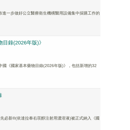
發布進一步做好公立醫療衛生機構醫用設備集中採購工作的
目錄(2026年版)》
入中國《國家基本藥物目錄(2026年版)》，包括新增的32
錄
創新藥先必新®(依達拉奉右莰醇注射用濃溶液)被正式納入《國