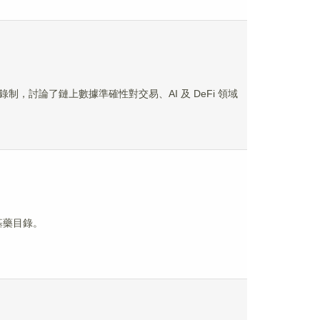
》節目錄制，討論了鏈上數據準確性對交易、AI 及 DeFi 領域
基藥目錄。