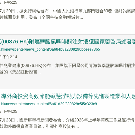
日 下午5:25
7月29日，據央行網站發布，中國人民銀行等九部門聯合印發《關於加
數據開發利用，發布《全國科技金融領域數...
(00876.HK)附屬鹽酸氫嗎啡酮注射液獲國家藥監局頒
net.hk/newscenter/news_content/6a684b8a2308290bceee73b5
日 下午2:14
兆業健康(00876.HK)公布，集團旗下附屬公司青海製藥鹽酸氫嗎啡酮注射液
發的《藥品註冊證書...
引導外商投資高效節能磁懸浮動力設備等先進製造業和人
net.hk/newscenter/news_content/6a61d29f230829c5f5c323c9
日 下午4:35
7月23日，國新辦舉行新聞發布會，介紹2026年上半年商務工作及運
鼓勵外商投資產業目錄，引導外商投資有...