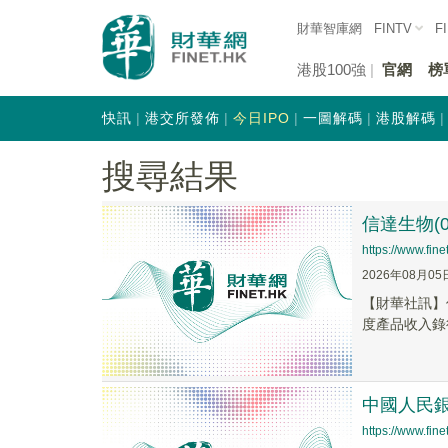
財華智庫網
FINTV
F
港股100強
官網
榜
快訊
港交所發佈
今日IPO
一圖解碼
港股解碼
搜尋結果
信達生物(0
https://www.fi
2026年08月05
【財華社訊】信
度產品收入錄得
中國人民
https://www.fi