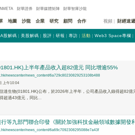
INMETA
財華證券
財華
媒體矩陣
財華
智庫沙龍
單
地圖
沙龍
企業
研究
顧問
合作
視頻
財經速
A股解碼
美股解碼
股評
研報
專訪
活動
Web3 Space專欄
1801.HK)上半年產品收入超82億元 同比增逾55%
net.hk/newscenter/news_content/6a729c80230829253108b488
日 上午10:04
達生物(01801.HK)公布，於2026年上半年，公司產品收入錄得超82
超過43億元，同比...
銀行等九部門聯合印發《關於加強科技金融領域數據開發
net.hk/newscenter/news_content/6a69c7092308295088e7a43f