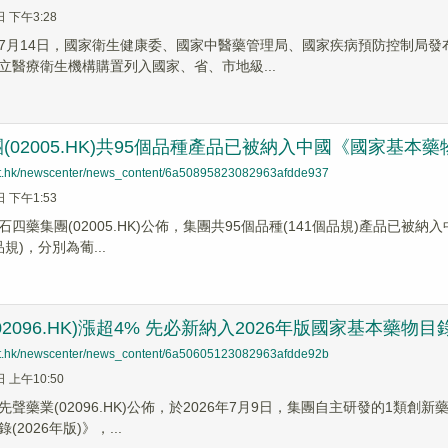
日 下午3:28
7月14日，國家衛生健康委、國家中醫藥管理局、國家疾病預防控制局
立醫療衛生機構購置列入國家、省、市地級...
(02005.HK)共95個品種產品已被納入中國《國家基本藥物
net.hk/newscenter/news_content/6a50895823082963afdde937
日 下午1:53
四藥集團(02005.HK)公佈，集團共95個品種(141個品規)產品已被納
規)，分別為葡...
2096.HK)漲超4% 先必新納入2026年版國家基本藥物目
net.hk/newscenter/news_content/6a50605123082963afdde92b
日 上午10:50
聲藥業(02096.HK)公佈，於2026年7月9日，集團自主研發的1類
2026年版)》，...