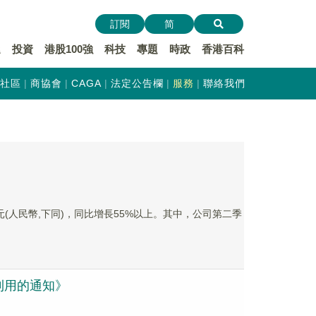
訂閱
简
遞
投資
港股100強
科技
專題
時政
香港百科
社區
商協會
CAGA
法定公告欄
服務
聯絡我們
億元(人民幣,下同)，同比增長55%以上。其中，公司第二季
利用的通知》