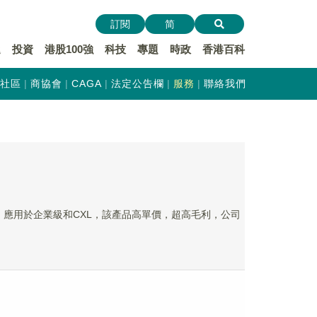
訂閱
简
遞
投資
港股100強
科技
專題
時政
香港百科
社區
商協會
CAGA
法定公告欄
服務
聯絡我們
，應用於企業級和CXL，該產品高單價，超高毛利，公司