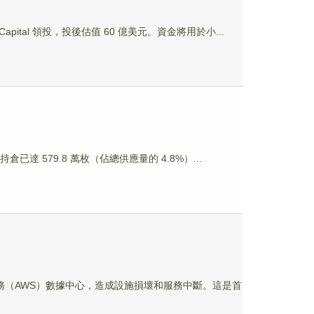
ia Capital 領投，投後估值 60 億美元。資金將用於小...
其以太坊持倉已達 579.8 萬枚（佔總供應量的 4.8%）...
遜雲服務（AWS）數據中心，造成設施損壞和服務中斷。這是首