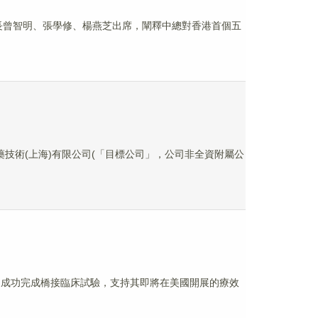
會長曾智明、張學修、楊燕芝出席，闡釋中總對香港首個五
物醫藥技術(上海)有限公司(「目標公司」，公司非全資附屬公
已在美國成功完成橋接臨床試驗，支持其即將在美國開展的療效