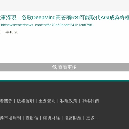
敘事浮現：谷歌DeepMind高管稱RSI可能取代AGI成為終
net.hk/newscenter/news_content/6a70a59bcebf241b1ca87981
日 下午10:28
查看更多
者關係
|
版權聲明
|
重要聲明
|
私隱政策
|
聯絡我們
券市場周刊
|
壹財信
|
權衡財經
|
攬富財經
|
更多...