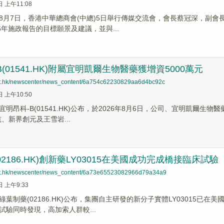
日 上午11:08
8月7日，香港中華總商會(中總)5日舉行傳媒交流會，會長蔡冠深，副
6年施政報告的目標願景及建議，並與...
(01541.HK)附屬宜明凱爾生物醫藥獲增資5000萬元
net.hk/newscenter/news_content/6a754c62230829aa6d4bc92c
日 上午10:50
明昂科-B(01541.HK)公布，於2026年8月6日，公司、宜明凱爾生
、新界創元及王雪岩...
2186.HK)創新藥LY03015在美國成功完成橋接臨床試驗
net.hk/newscenter/news_content/6a73e65523082966d79a34a9
日 上午9:33
綠葉制藥(02186.HK)公布，集團自主研發的新分子實體LY03015
試驗同時發現，高加索人群較...