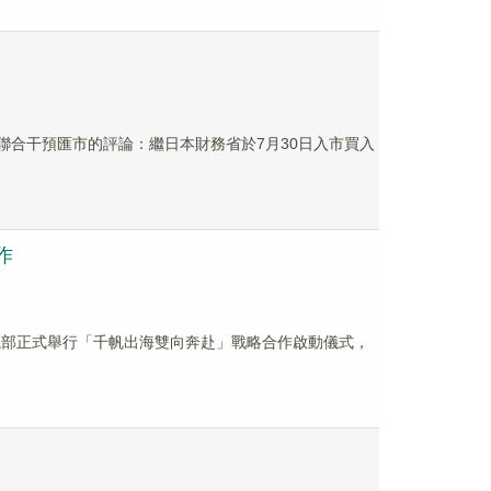
聯合干預匯市的評論：繼日本財務省於7月30日入市買入
作
於公司總部正式舉行「千帆出海雙向奔赴」戰略合作啟動儀式，