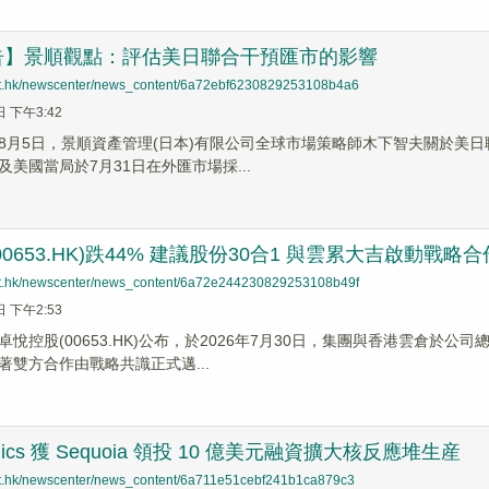
告】景順觀點：評估美日聯合干預匯市的影響
net.hk/newscenter/news_content/6a72ebf6230829253108b4a6
日 下午3:42
8月5日，景順資產管理(日本)有限公司全球市場策略師木下智夫關於美日
美國當局於7月31日在外匯市場採...
0653.HK)跌44% 建議股份30合1 與雲累大吉啟動戰略合
net.hk/newscenter/news_content/6a72e244230829253108b49f
日 下午2:53
卓悅控股(00653.HK)公布，於2026年7月30日，集團與香港雲倉
著雙方合作由戰略共識正式邁...
tomics 獲 Sequoia 領投 10 億美元融資擴大核反應堆生産
net.hk/newscenter/news_content/6a711e51cebf241b1ca879c3