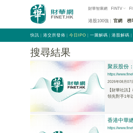
財華智庫網
FINTV
F
港股100強
官網
榜
快訊
港交所發佈
今日IPO
一圖解碼
港股解碼
搜尋結果
聚辰股份
https://www.fi
2026年08月07
【財華社訊】
領先對手1年以
香港中華
https://www.fi