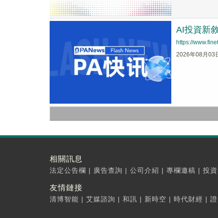
AI投資新
https://www.fi
2026年08月03
相關訊息
法定公告欄
|
廣告查詢
|
公司介紹
|
專欄邀稿
|
投資
友情鏈接
清博智能
|
艾媒諮詢
|
和訊
|
新時空
|
時代財經
|
證