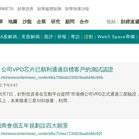
INMETA
財華證券
財華
媒體矩陣
財華
智庫沙龍
單
地圖
沙龍
企業
研究
顧問
合作
視頻
財經速
A股解碼
美股解碼
股評
研報
專訪
活動
Web3 Space專欄
：公司VPD芯片已順利通過目標客戶的測試認證
net.hk/newscenter/news_content/6a758ede230829aa6d4bc94b
日 下午3:47
8月7日，針對投資者在互動平台提問"市場傳公司VPD正式通過三星驗證
上，未來隨著三星SSD放量，利潤...
總商會倡五年規劃設四大願景
net.hk/newscenter/news_content/6a754ea7230829aa6d4bc92f