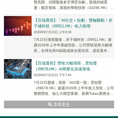
雙高開，但開盤後多空博弈加劇，股價持續震
盪；截至發稿，港股的華勤技術（03296.HK）跌
3.98%，報71.25港元/股；A股華勤...
【百強透視】「AI社交＋短劇」雙輪驅動！赤
子城科技（09911.HK）收入勁增
2026年07月23日 上午9:38
7月22日港股盤後，赤子城科技（09911.HK）披
露2026年上半年業績預告，公司營收迎來大幅增
長，全球化與AI賦能成效全面兌現，成長基本面
持續夯實。
【百強透視】營收大幅增長，雲知聲
（09678.HK）AI商業化加速落地
2026年07月22日 下午7:44
7月22日盤後，港股「AGI第一股」雲知聲
（09678.HK）披露2026年上半年收入預告，公司
整體營收、核心大模型業務、新興Token業務全線
高增，商業化落地成效顯著，增長動能釋放。
查看更多