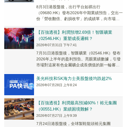
8月3日港股盤後，出行平台如祺出行
（09680.HK）發布2026年中期業績預告，交出一
份「營收翻倍、虧損收窄」的成績單，向市場釋
放積極信號。
【百強透視】利潤預增2.69倍！智匯礦業
（02546.HK）重塑成長邏輯？
2026年07月31日 下午7:41
7月31日港股盤後，智匯礦業（02546.HK）發布
2026年上半年的盈利預告。亮眼業績數據，引發
市場對這家有色金屬礦企成長價值的新一輪審
視。
美光科技和SK海力士美股盤後均跌超2%
2026年07月28日 上午8:24
【百強透視】利潤最高預減60%！裕元集團
（00551.HK）業績困境難解？
2026年07月27日 上午9:39
7月24日港股盤後，全球製鞋龍頭裕元集團