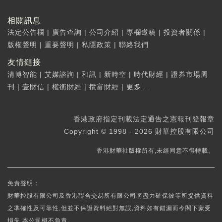
相關訊息
法定公告欄
|
廣告查詢
|
公司介紹
|
專欄邀稿
|
投資者關係
|
版權聲明
|
重要聲明
|
私隱政策
|
聯絡我們
友情鏈接
清博智能
|
艾媒諮詢
|
和訊
|
新時空
|
時代財經
|
證券市場周
刊
|
壹財信
|
權衡財經
|
攬富財經
|
更多...
香港政府指定刊載法定通告之憲報刊登報章
Copyright © 1998 - 2026 財華控股有限公司
香港財華社版權所有,未經同意不得轉載。
免責聲明：
財華控股有限公司及香港聯合交易所有限公司將盡力確保彼等所提供資料
之準確性及可靠性,但並不保證資料絕對無誤,資料如有錯漏而令閣下蒙受
損失,本公司概不負責。