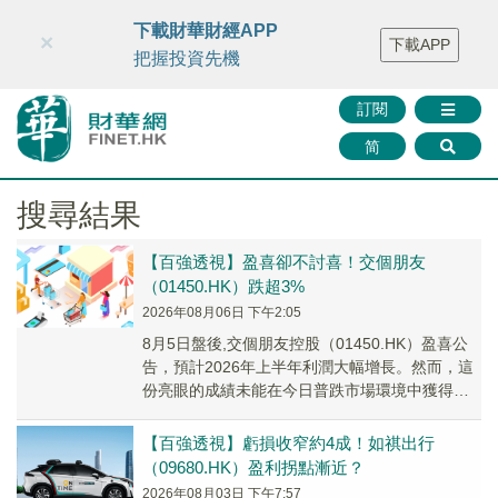
財華智庫網
FINTV
FINMETA
財華證券
媒體矩陣
下載財華財經APP
×
下載APP
智庫沙龍
聯絡我們
把握投資先機
訂閱
简
搜尋結果
【百強透視】盈喜卻不討喜！交個朋友
（01450.HK）跌超3%
2026年08月06日 下午2:05
8月5日盤後,交個朋友控股（01450.HK）盈喜公
告，預計2026年上半年利潤大幅增長。然而，這
份亮眼的成績未能在今日普跌市場環境中獲得更
多投資者駐足。
【百強透視】虧損收窄約4成！如祺出行
（09680.HK）盈利拐點漸近？
2026年08月03日 下午7:57