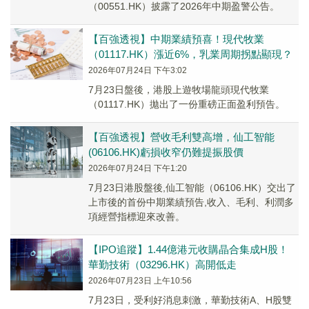
（00551.HK）披露了2026年中期盈警公告。
【百強透視】中期業績預喜！現代牧業
（01117.HK）漲近6%，乳業周期拐點顯現？
2026年07月24日 下午3:02
7月23日盤後，港股上遊牧場龍頭現代牧業
（01117.HK）拋出了一份重磅正面盈利預告。
【百強透視】營收毛利雙高增，仙工智能
(06106.HK)虧損收窄仍難提振股價
2026年07月24日 下午1:20
7月23日港股盤後,仙工智能（06106.HK）交出了
上市後的首份中期業績預告,收入、毛利、利潤多
項經營指標迎來改善。
【IPO追蹤】1.44億港元收購晶合集成H股！
華勤技術（03296.HK）高開低走
2026年07月23日 上午10:56
7月23日，受利好消息刺激，華勤技術A、H股雙