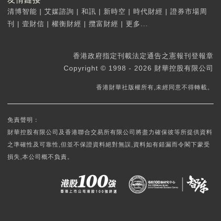
清博智能
|
艾媒諮詢
|
和訊
|
新時空
|
時代財經
|
證券市場周
刊
|
壹財信
|
權衡財經
|
攬富財經
|
更多...
香港政府指定刊載法定通告之憲報刊登報章
Copyright © 1998 - 2026 財華控股有限公司
香港財華社版權所有,未經同意不得轉載。
免責聲明：
財華控股有限公司及香港聯合交易所有限公司將盡力確保彼等所提供資料
之準確性及可靠性,但並不保證資料絕對無誤,資料如有錯漏而令閣下蒙受
損失,本公司概不負責。