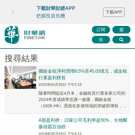
財華智庫網
FINTV
FINMETA
財華證券
媒體矩陣
下載財華財經APP
×
下載APP
智庫沙龍
聯絡我們
把握投資先機
訂閱
简
搜尋結果
國銀金租淨利潤增8.5%至45.03億元，成金租
行業盈利榜首
2025年04月30日 下午2:16
隨著時間臨近4月末，金融租賃行業各家公司的
2024年度成績單也逐一披露，國銀金租
（1606.HK）憑借在多個領域的突破與增長，取
得了總資産4059億元，淨利潤同比增長8.5%至
4...
A股盈利榜：22家公司毛利率超90%，生物醫
藥雄霸百強榜
2019年05月04日 下午4:15