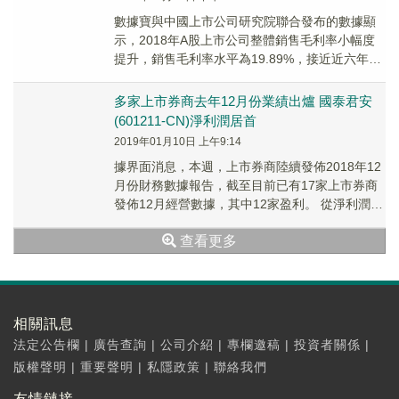
數據寶與中國上市公司研究院聯合發布的數據顯
示，2018年A股上市公司整體銷售毛利率小幅度
提升，銷售毛利率水平為19.89%，接近近六年最
高水平。剔除銀行及非銀金融行業類公司及尚
未...
多家上市券商去年12月份業績出爐 國泰君安
(601211-CN)淨利潤居首
2019年01月10日 上午9:14
據界面消息，本週，上市券商陸續發佈2018年12
月份財務數據報告，截至目前已有17家上市券商
發佈12月經營數據，其中12家盈利。 從淨利潤方
面來看，2018年12月份，國泰...
查看更多
相關訊息
法定公告欄
|
廣告查詢
|
公司介紹
|
專欄邀稿
|
投資者關係
|
版權聲明
|
重要聲明
|
私隱政策
|
聯絡我們
友情鏈接